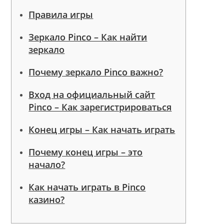
Правила игры
Зеркало Pinco – Как найти
зеркало
Почему зеркало Pinco важно?
Вход на официальный сайт
Pinco – Как зарегистрироваться
Конец игры – Как начать играть
Почему конец игры – это
начало?
Как начать играть в Pinco
казино?