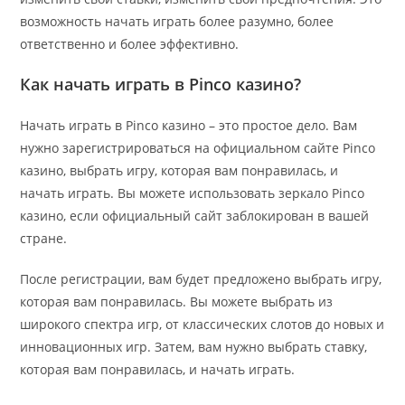
возможность начать играть более разумно, более
ответственно и более эффективно.
Как начать играть в Pinco казино?
Начать играть в Pinco казино – это простое дело. Вам
нужно зарегистрироваться на официальном сайте Pinco
казино, выбрать игру, которая вам понравилась, и
начать играть. Вы можете использовать зеркало Pinco
казино, если официальный сайт заблокирован в вашей
стране.
После регистрации, вам будет предложено выбрать игру,
которая вам понравилась. Вы можете выбрать из
широкого спектра игр, от классических слотов до новых и
инновационных игр. Затем, вам нужно выбрать ставку,
которая вам понравилась, и начать играть.