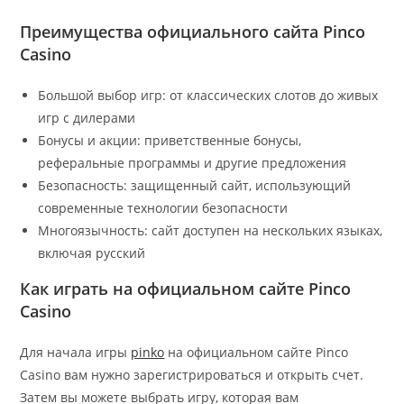
Преимущества официального сайта Pinco
Casino
Большой выбор игр: от классических слотов до живых
игр с дилерами
Бонусы и акции: приветственные бонусы,
реферальные программы и другие предложения
Безопасность: защищенный сайт, использующий
современные технологии безопасности
Многоязычность: сайт доступен на нескольких языках,
включая русский
Как играть на официальном сайте Pinco
Casino
Для начала игры
pinko
на официальном сайте Pinco
Casino вам нужно зарегистрироваться и открыть счет.
Затем вы можете выбрать игру, которая вам