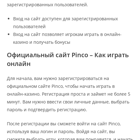
зарегистрированных пользователей.
Вход на сайт доступен для зарегистрированных
пользователей
Вход на сайт позволяет игрокам играть в онлайн-
казино и получать бонусы
Официальный сайт Pinco – Как играть
онлайн
Для начала, вам нужно зарегистрироваться на
официальном сайте Pinco, чтобы начать играть в
онлайн-казино. Регистрация проста и займет не более 5
минут. Вам нужно ввести свои личные данные, выбрать
пароль и подтвердить регистрацию.
После регистрации вы сможете войти на сайт Pinco,
используя ваш логин и пароль. Войдя на сайт, вы
сможете выбрать игру, которая вам понравится, и начать