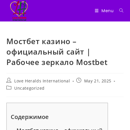
Menu
Skip
to
Мостбет казино –
content
официальный сайт |
Рабочее зеркало Mostbet
Post
Post
Love Heralds International
May 21, 2025
author:
published:
Post
Uncategorized
category:
Содержимое