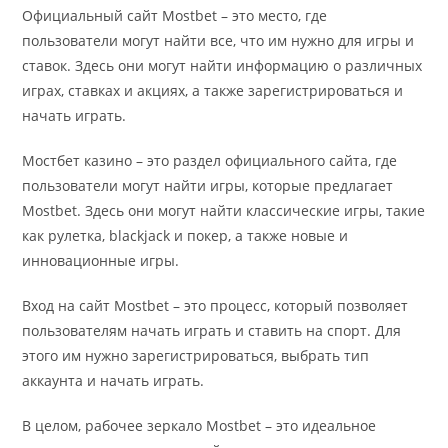
Официальный сайт Mostbet – это место, где
пользователи могут найти все, что им нужно для игры и
ставок. Здесь они могут найти информацию о различных
играх, ставках и акциях, а также зарегистрироваться и
начать играть.
Мостбет казино – это раздел официального сайта, где
пользователи могут найти игры, которые предлагает
Mostbet. Здесь они могут найти классические игры, такие
как рулетка, blackjack и покер, а также новые и
инновационные игры.
Вход на сайт Mostbet – это процесс, который позволяет
пользователям начать играть и ставить на спорт. Для
этого им нужно зарегистрироваться, выбрать тип
аккаунта и начать играть.
В целом, рабочее зеркало Mostbet – это идеальное