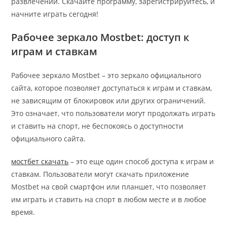
развлечений. Скачайте программу, зарегистрируйтесь, и
начните играть сегодня!
Рабочее зеркало Mostbet: доступ к
играм и ставкам
Рабочее зеркало Mostbet – это зеркало официального
сайта, которое позволяет доступаться к играм и ставкам,
не зависящим от блокировок или других ограничений.
Это означает, что пользователи могут продолжать играть
и ставить на спорт, не беспокоясь о доступности
официального сайта.
мостбет скачать
– это еще один способ доступа к играм и
ставкам. Пользователи могут скачать приложение
Mostbet на свой смартфон или планшет, что позволяет
им играть и ставить на спорт в любом месте и в любое
время.