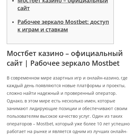
Мостбет казино – официальный
сайт
Рабочее зеркало Mostbet: доступ
к играм и ставкам
Мостбет казино – официальный
сайт | Рабочее зеркало Mostbet
В современном мире азартных игр и онлайн-казино, где
каждый день появляются новые платформы и проекты,
сложно найти надежный и проверенный оператор.
Однако, в этом мире есть несколько имен, которые
занимают лидирующие позиции и обеспечивают своим
пользователям высокое качество услуг. Один из таких
операторов – Mostbet, который уже более 10 лет успешно
работает на рынке и является одним из лучших онлайн-