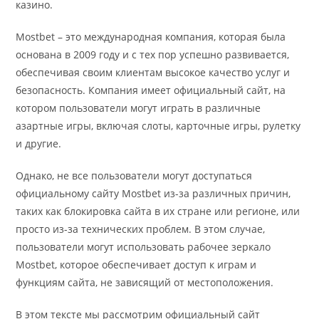
казино.
Mostbet – это международная компания, которая была
основана в 2009 году и с тех пор успешно развивается,
обеспечивая своим клиентам высокое качество услуг и
безопасность. Компания имеет официальный сайт, на
котором пользователи могут играть в различные
азартные игры, включая слоты, карточные игры, рулетку
и другие.
Однако, не все пользователи могут доступаться
официальному сайту Mostbet из-за различных причин,
таких как блокировка сайта в их стране или регионе, или
просто из-за технических проблем. В этом случае,
пользователи могут использовать рабочее зеркало
Mostbet, которое обеспечивает доступ к играм и
функциям сайта, не зависящий от местоположения.
В этом тексте мы рассмотрим официальный сайт