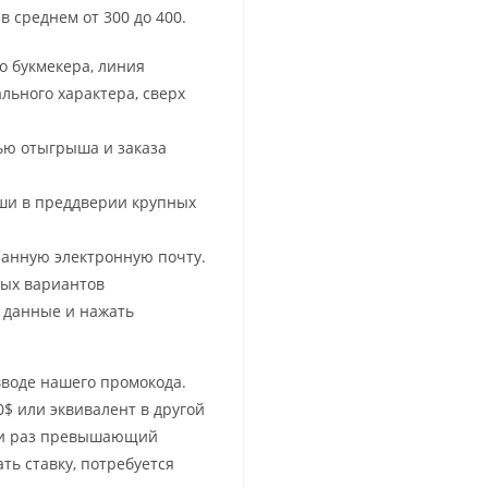
 среднем от 300 до 400.
го букмекера, линия
льного характера, сверх
ью отыгрыша и заказа
ыши в преддверии крупных
занную электронную почту.
ных вариантов
 данные и нажать
вводе нашего промокода.
$ или эквивалент в другой
тни раз превышающий
ть ставку, потребуется