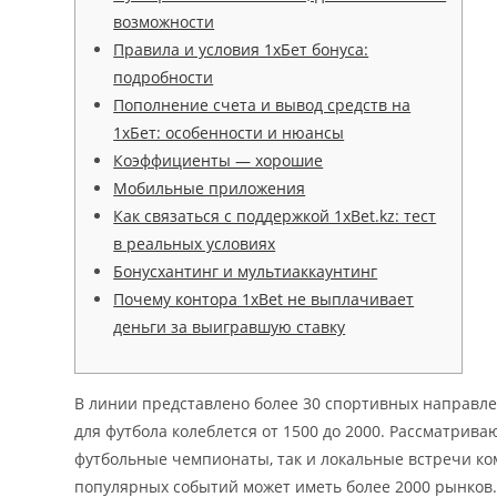
возможности
Правила и условия 1хБет бонуса:
подробности
Пополнение счета и вывод средств на
1xБет: особенности и нюансы
Коэффициенты — хорошие
Мобильные приложения
Как связаться с поддержкой 1xBet.kz: тест
в реальных условиях
Бонусхантинг и мультиаккаунтинг
Почему контора 1xBet не выплачивает
деньги за выигравшую ставку
В линии представлено более 30 спортивных направл
для футбола колеблется от 1500 до 2000. Рассматрив
футбольные чемпионаты, так и локальные встречи ко
популярных событий может иметь более 2000 рынков