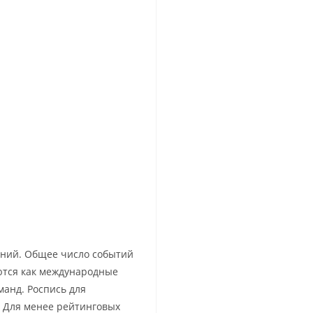
ений. Общее число событий
аются как международные
манд. Роспись для
. Для менее рейтинговых