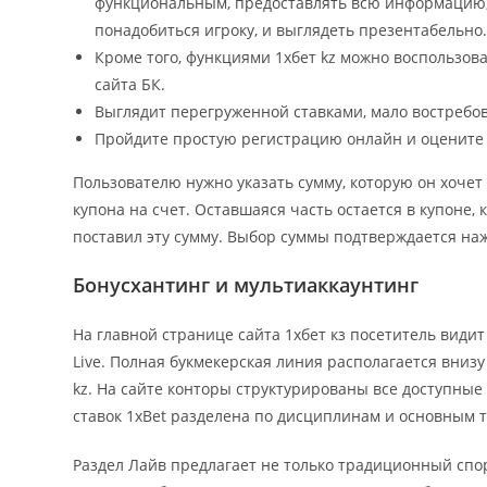
функциональным, предоставлять всю информацию,
понадобиться игроку, и выглядеть презентабельно
Кроме того, функциями 1хбет kz можно воспользов
сайта БК.
Выглядит перегруженной ставками, мало востребо
Пройдите простую регистрацию онлайн и оцените
Пользователю нужно указать сумму, которую он хочет
купона на счет. Оставшаяся часть остается в купоне, 
поставил эту сумму. Выбор суммы подтверждается на
Бонусхантинг и мультиаккаунтинг
На главной странице сайта 1хбет кз посетитель види
Live. Полная букмекерская линия располагается вниз
kz. На сайте конторы структурированы все доступные
ставок 1xBet разделена по дисциплинам и основным
Раздел Лайв предлагает не только традиционный спор