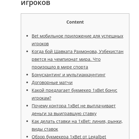
игроков
Content
Bet мобильное приложение для успешных
игроков
Когда бой Шавката Рахмонова, Узбекистан
рвется на чемпионат мира. Что
произошло в мире спорта
Бонусхантинг и мультиаккаунтинг
Договорные матчи
Какой предлагает букмекер 1xBet бонус
игрокам?
Почему контора 1xBet не выплачивает
деньги за выигравшую ставку
Как делать ставки на 1xBet: линия, рынки,
виды ставок
Обзор букмекера 1xBet от Legalbet