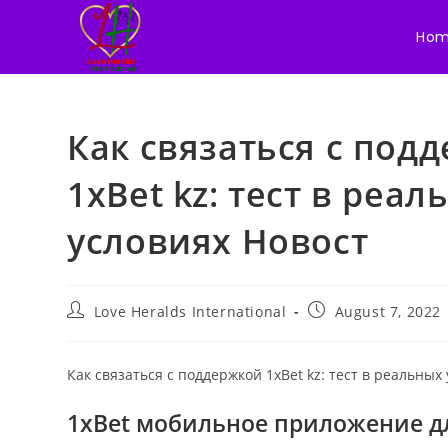
Ho
Skip
to
Как связаться с под
content
1xBet kz: тест в реал
условиях Новост
Post
Post
Love Heralds International
August 7, 2022
author:
published:
Как связаться с поддержкой 1xBet kz: тест в реальных
1xBet мобильное приложение д