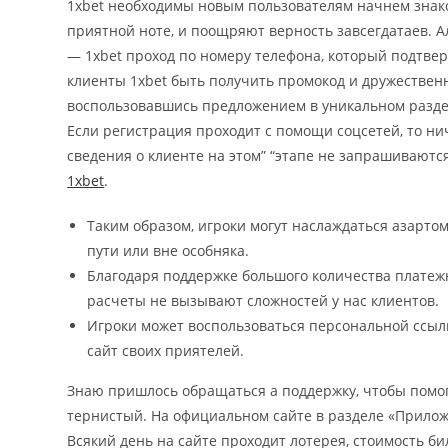
1xbet необходимы новым пользователям начнем знак
приятной ноте, и поощряют верность завсегдатаев. 
— 1xbet проход по номеру телефона, который подтвер
клиенты 1xbet быть получить промокод и дружествен
воспользовавшись предложением в уникальном разде
Если регистрация проходит с помощи соцсетей, то н
сведения о клиенте на этом” “этапе не запрашиваютс
1xbet
.
Таким образом, игроки могут наслаждаться азартом
пути или вне особняка.
Благодаря поддержке большого количества платеж
расчеты не вызывают сложностей у нас клиентов.
Игроки может воспользоваться персональной ссыл
сайт своих приятелей.
Знаю пришлось обращаться а поддержку, чтобы помо
тернистый. На официальном сайте в разделе «Прилож
Всякий день на сайте проходит лотерея, стоимость би