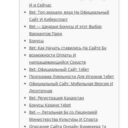
И и Сейчас
Bet: Топ-зеркало, вход На Официальный
Сайт И Киберспорт
Bet — Щедрые Бонусы И этот Выбор
Вариантов Пари
Бонусы
Bet: Как Начать ставились На Сайте Бк
возможности Оплаты И
напрашивающийся Средств
Bet: Официальный Сайт 1хбет
Программа Лояльности Для Игроков 1хбет
Официальный Сайт: Мобильная Версия И
Десктопная
Bet: Регистрация Казахстан
Бонусы Казино 1xbet
Bet — Легальная Бк со Лицензией
Министерства Культуры И Спорта
Описание Сайта Онлайн Букмекера 1х