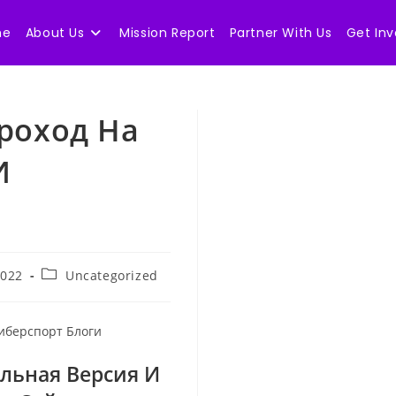
me
About Us
Mission Report
Partner With Us
Get Inv
проход На
И
Post
2022
Uncategorized
category:
Киберспорт Блоги
льная Версия И