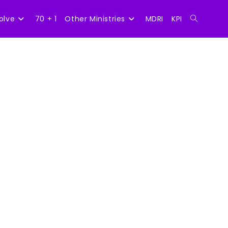
olve
70 + 1
Other Ministries
MDRI
KPI
Toggle
website
search