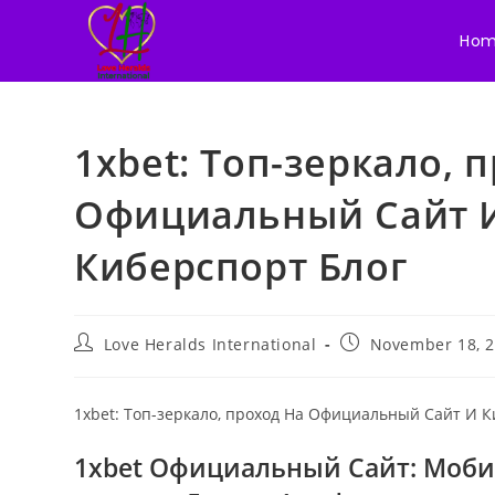
Ho
Skip
to
1xbet: Топ-зеркало, 
content
Официальный Сайт 
Киберспорт Блог
Post
Post
Love Heralds International
November 18, 
author:
published:
1xbet: Топ-зеркало, проход На Официальный Сайт И 
1xbet Официальный Сайт: Моби