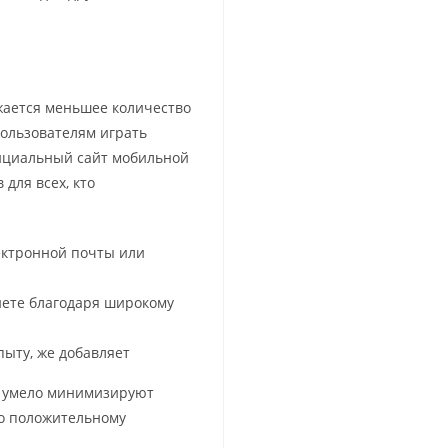
жается меньшее количество
пользователям играть
официальный сайт мобильной
для всех, кто
ектронной почты или
нете благодаря широкому
пыту, же добавляет
, умело минимизируют
о положительному