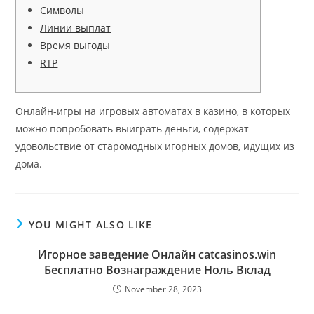
Символы
Линии выплат
Время выгоды
RTP
Онлайн-игры на игровых автоматах в казино, в которых
можно попробовать выиграть деньги, содержат
удовольствие от старомодных игорных домов, идущих из
дома.
YOU MIGHT ALSO LIKE
Игорное заведение Онлайн catcasinos.win
Бесплатно Вознаграждение Ноль Вклад
November 28, 2023