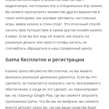
видеопокера, настольных игр и специальных игр казино.
Вы можете просмотреть множество других вариантов в
таких категориях, как игровые автоматы, настольные
игры, живое казино и спин-спорт. Это отличный способ
начать свое путешествие в самом крутом онлайн-казино
в мире. Если вы все еще не знаете, как играть на
реальные деньги, или просто готовы начать, не
стесняйтесь обращаться в наш справочный центр.
Gama бесплатно и регистрации
Казино Gama абсолютно бесплатное, но вы можете
выиграть реальные денежные джекпоты. Если вы это
сделаете, он попытается загрузить часть программного
обеспечения, и когда он это сделает, он перенаправит
вас на страницу Google Play, где вы сможете загрузить
приложение Gama. Что бы вы ни выбрали, вы сможете
внести депозит сразу же, так как ваши средства будут