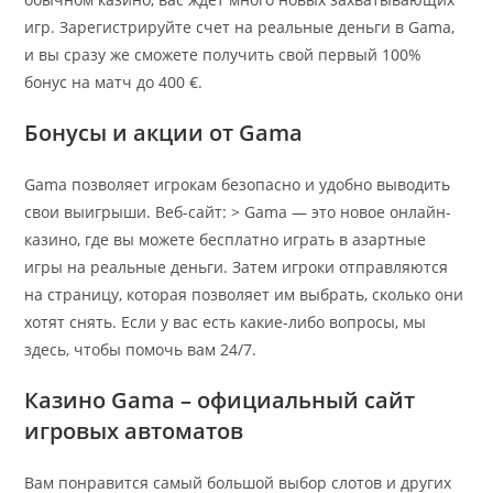
игр. Зарегистрируйте счет на реальные деньги в Gama,
и вы сразу же сможете получить свой первый 100%
бонус на матч до 400 €.
Бонусы и акции от Gama
Gama позволяет игрокам безопасно и удобно выводить
свои выигрыши. Веб-сайт: > Gama — это новое онлайн-
казино, где вы можете бесплатно играть в азартные
игры на реальные деньги. Затем игроки отправляются
на страницу, которая позволяет им выбрать, сколько они
хотят снять. Если у вас есть какие-либо вопросы, мы
здесь, чтобы помочь вам 24/7.
Казино Gama – официальный сайт
игровых автоматов
Вам понравится самый большой выбор слотов и других