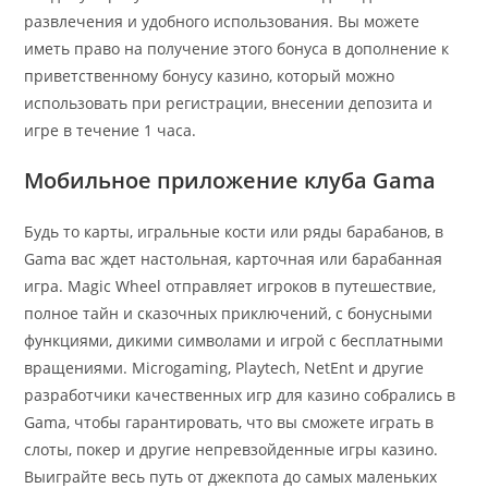
развлечения и удобного использования. Вы можете
иметь право на получение этого бонуса в дополнение к
приветственному бонусу казино, который можно
использовать при регистрации, внесении депозита и
игре в течение 1 часа.
Мобильное приложение клуба Gama
Будь то карты, игральные кости или ряды барабанов, в
Gama вас ждет настольная, карточная или барабанная
игра. Magic Wheel отправляет игроков в путешествие,
полное тайн и сказочных приключений, с бонусными
функциями, дикими символами и игрой с бесплатными
вращениями. Microgaming, Playtech, NetEnt и другие
разработчики качественных игр для казино собрались в
Gama, чтобы гарантировать, что вы сможете играть в
слоты, покер и другие непревзойденные игры казино.
Выиграйте весь путь от джекпота до самых маленьких