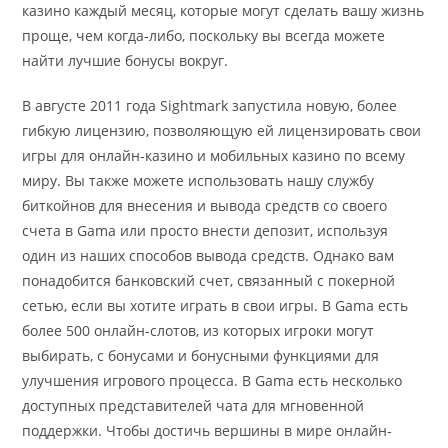
казино каждый месяц, которые могут сделать вашу жизнь
проще, чем когда-либо, поскольку вы всегда можете
найти лучшие бонусы вокруг.
В августе 2011 года Sightmark запустила новую, более
гибкую лицензию, позволяющую ей лицензировать свои
игры для онлайн-казино и мобильных казино по всему
миру. Вы также можете использовать нашу службу
биткойнов для внесения и вывода средств со своего
счета в Gama или просто внести депозит, используя
один из наших способов вывода средств. Однако вам
понадобится банковский счет, связанный с покерной
сетью, если вы хотите играть в свои игры. В Gama есть
более 500 онлайн-слотов, из которых игроки могут
выбирать, с бонусами и бонусными функциями для
улучшения игрового процесса. В Gama есть несколько
доступных представителей чата для мгновенной
поддержки. Чтобы достичь вершины в мире онлайн-