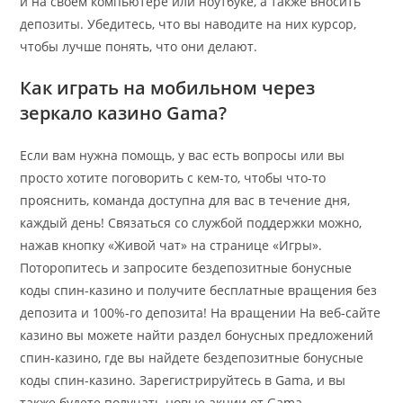
и на своем компьютере или ноутбуке, а также вносить
депозиты. Убедитесь, что вы наводите на них курсор,
чтобы лучше понять, что они делают.
Как играть на мобильном через
зеркало казино Gama?
Если вам нужна помощь, у вас есть вопросы или вы
просто хотите поговорить с кем-то, чтобы что-то
прояснить, команда доступна для вас в течение дня,
каждый день! Связаться со службой поддержки можно,
нажав кнопку «Живой чат» на странице «Игры».
Поторопитесь и запросите бездепозитные бонусные
коды спин-казино и получите бесплатные вращения без
депозита и 100%-го депозита! На вращении На веб-сайте
казино вы можете найти раздел бонусных предложений
спин-казино, где вы найдете бездепозитные бонусные
коды спин-казино. Зарегистрируйтесь в Gama, и вы
также будете получать новые акции от Gama.