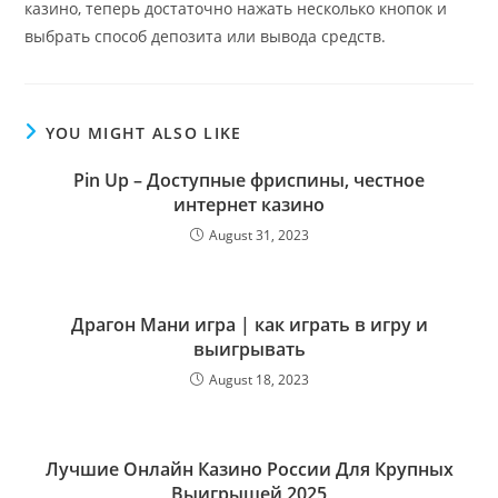
казино, теперь достаточно нажать несколько кнопок и
выбрать способ депозита или вывода средств.
YOU MIGHT ALSO LIKE
Pin Up – Доступные фриспины, честное
интернет казино
August 31, 2023
Драгон Мани игра | как играть в игру и
выигрывать
August 18, 2023
Лучшие Онлайн Казино России Для Крупных
Выигрышей 2025