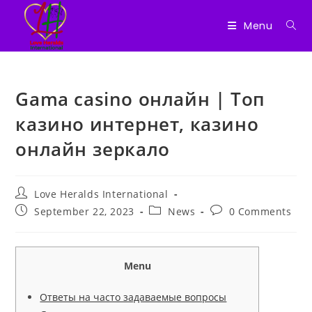
Menu
Skip
to
Gama casino онлайн | Топ
content
казино интернет, казино
онлайн зеркало
Post
Love Heralds International
author:
Post
Post
Post
September 22, 2023
News
0 Comments
published:
category:
comments:
Menu
Ответы на часто задаваемые вопросы