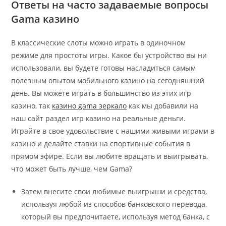
Ответы на часто задаваемые вопросы
Gama казино
В классические слоты можно играть в одиночном
режиме для простоты игры. Какое бы устройство вы ни
использовали, вы будете готовы насладиться самым
полезным опытом мобильного казино на сегодняшний
день. Вы можете играть в большинство из этих игр
казино, так
казино gama зеркало
как мы добавили на
наш сайт раздел игр казино на реальные деньги.
Играйте в свое удовольствие с нашими живыми играми в
казино и делайте ставки на спортивные события в
прямом эфире. Если вы любите вращать и выигрывать,
что может быть лучше, чем Gama?
Затем внесите свои любимые выигрыши и средства,
используя любой из способов банковского перевода,
который вы предпочитаете, используя метод банка, с