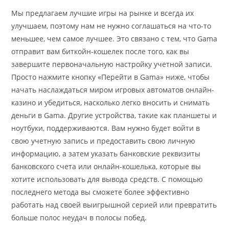
Мы предлагаем лучшие игры на рынке и всегда их
улучшаем, поэтому нам не нужно соглашаться на что-то
меньшее, чем самое лучшее. Это связано с тем, что Gama
отправит вам биткойн-кошелек после того, как вы
завершите первоначальную настройку учетной записи.
Просто нажмите кнопку «Перейти в Gama» ниже, чтобы
начать наслаждаться миром игровых автоматов онлайн-
казино и убедиться, насколько легко вносить и снимать
деньги в Gama. Другие устройства, такие как планшеты и
ноутбуки, поддерживаются. Вам нужно будет войти в
свою учетную запись и предоставить свою личную
информацию, а затем указать банковские реквизиты
банковского счета или онлайн-кошелька, которые вы
хотите использовать для вывода средств. С помощью
последнего метода вы сможете более эффективно
работать над своей выигрышной серией или превратить
больше полос неудач в полосы побед.