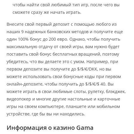
чтобы найти свой любимый тип игр, после чего вы
сможете сразу же начать играть.
Внесите свой первый депозит с помощью любого из
наших 9 надежных банковских методов и получите еще
один 100% бонус до 200 евро. Однако, чтобы получить
максимальную отдачу от своей игры, вам нужно будет
поставить свой бонус бесплатных вращений, поэтому
убедитесь, что вы делаете это с умом. Например, при
первом депозите вы получите до $/$/€/DKK, но вы
можете использовать свои бонусные коды при первом
онлайн-депозите, чтобы получить до $/$/€/$ 40. Вы
можете играть в свои любимые слоты, рулетку, блэкджек,
видеопокер и многие другие настольные и карточные
игры на своем компьютере, планшете или мобильном
устройстве, где бы вы ни находились.
Информация о казино Gama