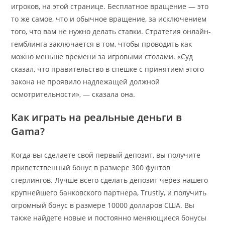
игроков, на этой странице. Бесплатное вращение — это
то же самое, что и обычное вращение, за исключением
того, что вам не нужно делать ставки. Стратегия онлайн-
гемблинга заключается в том, чтобы проводить как
можно меньше времени за игровыми столами. «Суд
сказал, что правительство в спешке с принятием этого
закона не проявило надлежащей должной
осмотрительности», — сказала она.
Как играть на реальные деньги в
Gama?
Когда вы сделаете свой первый депозит, вы получите
приветственный бонус в размере 300 фунтов
стерлингов. Лучше всего сделать депозит через нашего
крупнейшего банковского партнера, Trustly, и получить
огромный бонус в размере 10000 долларов США. Вы
также найдете новые и постоянно меняющиеся бонусы