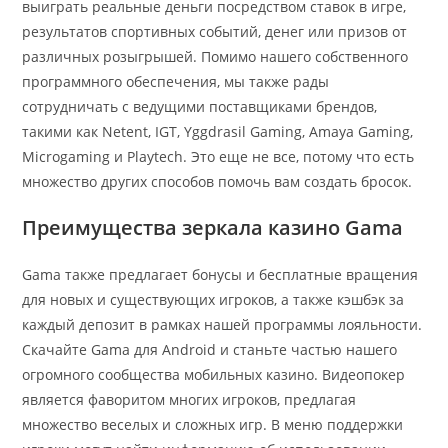
выиграть реальные деньги посредством ставок в игре,
результатов спортивных событий, денег или призов от
различных розыгрышей. Помимо нашего собственного
программного обеспечения, мы также рады
сотрудничать с ведущими поставщиками брендов,
такими как Netent, IGT, Yggdrasil Gaming, Amaya Gaming,
Microgaming и Playtech. Это еще не все, потому что есть
множество других способов помочь вам создать бросок.
Преимущества зеркала казино Gama
Gama также предлагает бонусы и бесплатные вращения
для новых и существующих игроков, а также кэшбэк за
каждый депозит в рамках нашей программы лояльности.
Скачайте Gama для Android и станьте частью нашего
огромного сообщества мобильных казино. Видеопокер
является фаворитом многих игроков, предлагая
множество веселых и сложных игр. В меню поддержки