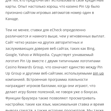
для тех, кто предпочитает использовать свои кредитные
карты. Опыт настолько хорош, что казино Pin Up было
признано сайтом игровых автоматов номер один в
Канаде.
Тем не менее, ставки для eCheck определенно
различаются и намного выше, чем у мгновенных выплат.
Сайт четко указан на других авторитетных и
заслуживающих доверия веб-сайтах, таких как Bing,
Google, Yahoo и Wikipedia. Существует узнаваемый
логотип Pin Up вместе с двумя типичными логотипами
Casino Rewards Group, что означает единство между Pin
Up Group и другими веб-сайтами, используемыми
pin up
компанией. Встроенная программа лояльности
награждает игроков баллами, когда они играют, что
делает игру более полезной, не говоря уже о бонусах.
Функции браузера также позволяют просматривать
настройки, такие как язык, максимальная ставка и время
вывода средств, а также историю просмотров. Мы также