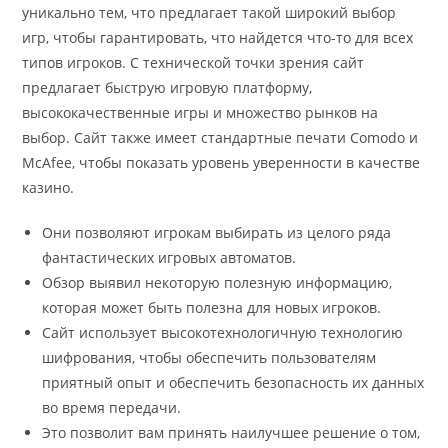
уникально тем, что предлагает такой широкий выбор
игр, чтобы гарантировать, что найдется что-то для всех
типов игроков. С технической точки зрения сайт
предлагает быструю игровую платформу,
высококачественные игры и множество рынков на
выбор. Сайт также имеет стандартные печати Comodo и
McAfee, чтобы показать уровень уверенности в качестве
казино.
Они позволяют игрокам выбирать из целого ряда
фантастических игровых автоматов.
Обзор выявил некоторую полезную информацию,
которая может быть полезна для новых игроков.
Сайт использует высокотехнологичную технологию
шифрования, чтобы обеспечить пользователям
приятный опыт и обеспечить безопасность их данных
во время передачи.
Это позволит вам принять наилучшее решение о том,