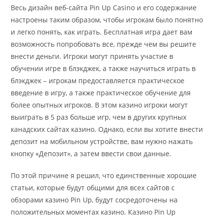
Весь дизайн веб-сайта Pin Up Casino и его содержание
настроены таким образом, чтобы игрокам было понятно
и легко понять, как играть. Бесплатная игра дает вам
возможность попробовать все, прежде чем вы решите
внести деньги. Игроки могут принять участие в
обучении игре в блэкджек, а также научиться играть в
блэкджек – игрокам предоставляется практическое
введение в игру, а также практическое обучение для
более опытных игроков. В этом казино игроки могут
выиграть в 5 раз больше игр, чем в других крупных
канадских сайтах казино. Однако, если вы хотите внести
депозит на мобильном устройстве, вам нужно нажать
кнопку «Депозит», а затем ввести свои данные.
По этой причине я решил, что единственные хорошие
статьи, которые будут общими для всех сайтов с
обзорами казино Pin Up, будут сосредоточены на
положительных моментах казино. Казино Pin Up