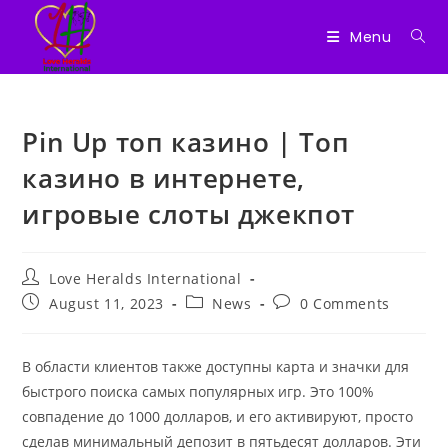
Menu
Skip
to
Pin Up топ казино | Топ
content
казино в интернете,
игровые слоты джекпот
Post
Love Heralds International
author:
Post
Post
Post
August 11, 2023
News
0 Comments
published:
category:
comments:
В области клиентов также доступны карта и значки для
быстрого поиска самых популярных игр. Это 100%
совпадение до 1000 долларов, и его активируют, просто
сделав минимальный депозит в пятьдесят долларов. Эти