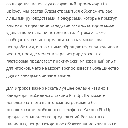
совпадение, используя следующий промо-код: ‘Pin
Uplove’. Мы всегда будем стремиться обеспечить вас
лучшими руководствами и ресурсами, которые помогут
вам найти идеальное канадское казино, которое может
удовлетворить ваши потребности. Игрокам также
сообщается вся информация, которая может им
понадобиться, и что с ними обращаются справедливо и
честно, прежде чем они зарегистрируются. Эта
платформа предлагает практически мгновенный опыт
для игроков, чего не может воспроизвести большинство
других канадских онлайн-казино.
Для игроков важно искать лучшее онлайн-казино в
Канаде для мобильного казино Pin Up. Вы можете
использовать его в автономном режиме и без
использования мобильного телефона. Казино Pin Up
предлагает множество предложений бесплатных
наличных, непревзойденное обслуживание клиентов и