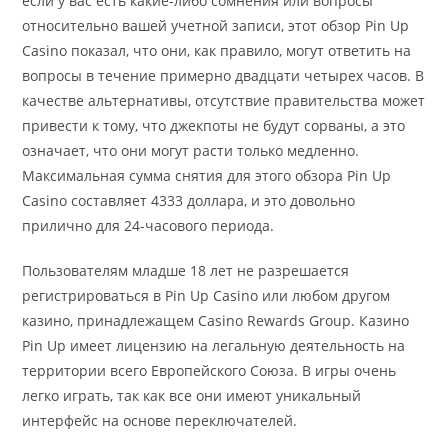
если у вас есть какие-либо сомнения или вопросы
относительно вашей учетной записи, этот обзор Pin Up
Casino показал, что они, как правило, могут ответить на
вопросы в течение примерно двадцати четырех часов. В
качестве альтернативы, отсутствие правительства может
привести к тому, что джекпоты не будут сорваны, а это
означает, что они могут расти только медленно.
Максимальная сумма снятия для этого обзора Pin Up
Casino составляет 4333 доллара, и это довольно
прилично для 24-часового периода.
Пользователям младше 18 лет не разрешается
регистрироваться в Pin Up Casino или любом другом
казино, принадлежащем Casino Rewards Group. Казино
Pin Up имеет лицензию на легальную деятельность на
территории всего Европейского Союза. В игры очень
легко играть, так как все они имеют уникальный
интерфейс на основе переключателей.