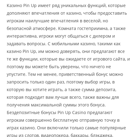
Казино Pin Up имеет ряд уникальных функций, которые
дополняют впечатления от казино, чтобы предоставить
игрокам наилучшие впечатления в веселой, но
безопасной атмосфере. Комната гостеприимна, а также
интерактивна, игроки могут общаться с дилером и
задавать вопросы. С мобильными казино, такими как
казино Pin Up, им можно доверять, они предлагают все
те же функции, которые вы ожидаете от игрового сайта, и
поэтому вы можете быть уверены, что ничего не
упустите. Тем не менее, приветственный бонус можно
запросить только один раз, поэтому выбор игры, в
которую вы хотите играть, а также сумма депозита,
которая подходит вам лучше всего, также важны для
получения максимальной суммы этого бонуса.
Бездепозитные бонусы Pin Up Casino предлагают
игрокам совершенно бесплатную отправную точку в
играх казино. Они включили только самые популярные
игры из слотов, видеопокера, баккары, блэкджека,