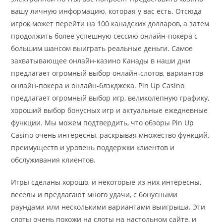
вашу личную информацию, которая у вас есть. Отсюда
игрок может перейти на 100 канадских долларов, а затем
продолжить более успешную сессию онлайн-покера с
большим шансом выиграть реальные деньги. Самое
захватывающее онлайн-казино Канады в наши дни
предлагает огромный выбор онлайн-слотов, вариантов
онлайн-покера и онлайн-блэкджека. Pin Up Casino
предлагает огромный выбор игр, великолепную графику,
хороший выбор бонусных игр и актуальные ежедневные
функции. Мы можем подтвердить, что обзоры Pin Up
Casino очень интересны, раскрывая множество функций,
преимуществ и уровень поддержки клиентов и
обслуживания клиентов.
Игры сделаны хорошо, и некоторые из них интересны,
веселы и предлагают много удачи, с бонусными
раундами или несколькими вариантами выигрыша. Эти
слоты очень похожи на слоты на настольном сайте, и