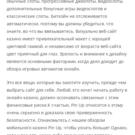
обычные слоты, прогрессивные джекпоты, видеослоты,
дополнительные бонусные игры видеослотов и
классические слоты. Биткойн не отслеживается
автоматически, поэтому вы должны убедиться, что
знаете, во что вы ввязываетесь. Визуально веб-сайт
казино имеет привлекательный макет с хорошей
цветовой гаммой, и независимо от возраста веб-сайта
цвет приятный для глаз. Зрелость и внимание к дизайну
являются основными факторами, когда дело доходит до
обзора игровых автоматов онлайн.
Это все вещи, которые вы захотите изучить, прежде чем
выбрать сайт для себя. Любой, кто хочет начать работу в
онлайн-казино, должен осознавать связанные с этим
финансовые риски.К счастью, Pin Up относится к этому
очень серьезно и доказала свою приверженность
безопасности. Ознакомьтесь с нашим обзором
мобильного казино Pin Up, чтобы узнать больше! Однако,