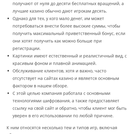
получают от нуля до десяти бесплатных вращений, а
лучшие казино обычно дают игрокам десять.
Однако для тех, у кого мало денег, им может
потребоваться внести более высокие суммы, чтобы
получить максимальный приветственный бонус, если
они хотят получить как можно больше при
регистрации.
Картинки имеют естественный и реалистичный вид, с
красивым фоном и плавной анимацией.
Обслуживание клиентов, хотя и важно, часто
отсутствует на сайтах казино и является основным
фактором в нашем обзоре.
С этой целью компания работала с основными
технологиями шифрования, а также предоставляет
ссылку на свой сайт и обратно, чтобы клиент мог быть
уверен в его использовании по любой причине.
К ним относятся несколько тем и типов игр, включая