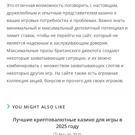
Это отличная возможность поговорить с настоящим,
дружелюбным и опытным представителем казино о
ваших игровых потребностях и проблемах. Важно знать
минимальный и максимальный депозитный потенциал и
лимит ставок, чтобы не перейти на сайт, который не
является надежным и заслуживающим доверия.
Максимальные призы британского джекпота создают
некоторые захватывающие ситуации, и их можно
комбинировать с множеством захватывающих слотов и
некоторых других игр. На сайте также есть огромная
коллекция акций, бонусов и прочего для своих игроков.
YOU MIGHT ALSO LIKE
Лучшие криптовалютные казино для игры в
2025 году
May 26, 2025