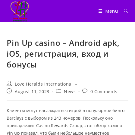
Menu
Skip
to
Pin Up casino – Android apk,
content
iOS, регистрация, вход и
бонусы
Post
Love Heralds International
author:
Post
Post
Post
August 11, 2023
News
0 Comments
published:
category:
comments:
Клиенты могут наслаждаться игрой в популярное бинго
Barclays с выбором из 243 номеров. Поскольку оно
принадлежит Casino Rewards Group, этот обзор казино
Pin Up показал, что были небольшое неуместное