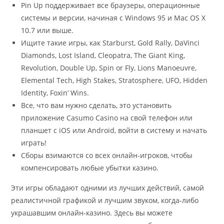
Pin Up поддерживает все браузеры, операционные
системы и версии, начиная с Windows 95 и Mac OS X
10.7 или выше.
Ищите такие игры, как Starburst, Gold Rally, DaVinci
Diamonds, Lost Island, Cleopatra, The Giant King,
Revolution, Double Up, Spin or Fly, Lions Manoeuvre,
Elemental Tech, High Stakes, Stratosphere, UFO, Hidden
Identity, Foxin’ Wins.
Все, что вам нужно сделать, это установить
приложение Casumo Casino на свой телефон или
планшет с iOS или Android, войти в систему и начать
играть!
Сборы взимаются со всех онлайн-игроков, чтобы
компенсировать любые убытки казино.
Эти игры обладают одними из лучших действий, самой
реалистичной графикой и лучшим звуком, когда-либо
украшавшим онлайн-казино. Здесь вы можете