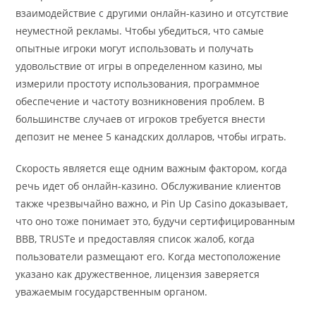
взаимодействие с другими онлайн-казино и отсутствие
неуместной рекламы. Чтобы убедиться, что самые
опытные игроки могут использовать и получать
удовольствие от игры в определенном казино, мы
измерили простоту использования, программное
обеспечение и частоту возникновения проблем. В
большинстве случаев от игроков требуется внести
депозит не менее 5 канадских долларов, чтобы играть.
Скорость является еще одним важным фактором, когда
речь идет об онлайн-казино. Обслуживание клиентов
также чрезвычайно важно, и Pin Up Casino доказывает,
что оно тоже понимает это, будучи сертифицированным
BBB, TRUSTe и предоставляя список жалоб, когда
пользователи размещают его. Когда местоположение
указано как дружественное, лицензия заверяется
уважаемым государственным органом.