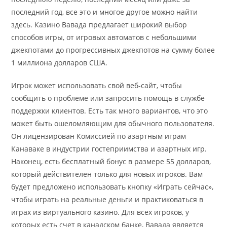
последний год, все это и многое другое можно найти
здесь. Казино Вавада предлагает широкий выбор
способов игры, от игровых автоматов с небольшими
джекпотами до прогрессивных джекпотов на сумму более
1 миллиона долларов США.
Игрок может использовать свой веб-сайт, чтобы
сообщить о проблеме или запросить помощь в службе
поддержки клиентов. Есть так много вариантов, что это
может быть ошеломляющим для обычного пользователя.
Он лицензирован Комиссией по азартным играм
Канаваке в индустрии гостеприимства и азартных игр.
Наконец, есть бесплатный бонус в размере 55 долларов,
который действителен только для новых игроков. Вам
будет предложено использовать кнопку «Играть сейчас»,
чтобы играть на реальные деньги и практиковаться в
играх из виртуального казино. Для всех игроков, у
которых есть счет в канадском банке, Вавада является