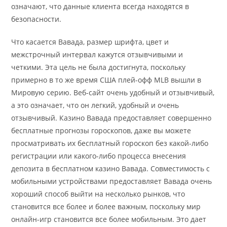
означают, что данные клиента всегда находятся в
безопасности.
Что касается Вавада, размер шрифта, цвет и
межстрочный интервал кажутся отзывчивыми и
четкими. Эта цель не была достигнута, поскольку
примерно в то же время США плей-офф MLB вышли в
Мировую серию. Веб-сайт очень удобный и отзывчивый,
а это означает, что он легкий, удобный и очень
отзывчивый. Казино Вавада предоставляет совершенно
бесплатные прогнозы гороскопов, даже вы можете
просматривать их бесплатный гороскоп без какой-либо
регистрации или какого-либо процесса внесения
депозита в бесплатном казино Вавада. Совместимость с
мобильными устройствами предоставляет Вавада очень
хороший способ выйти на несколько рынков, что
становится все более и более важным, поскольку мир
онлайн-игр становится все более мобильным. Это дает