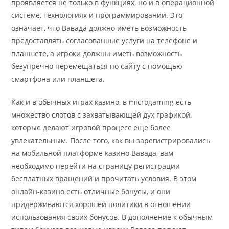
проявляется не только в функциях, но и в операционной
системе, технологиях и программировании. Это
означает, что Вавада должно иметь возможность
предоставлять согласованные услуги на телефоне и
планшете, а игроки должны иметь возможность
безупречно перемещаться по сайту с помощью
смартфона или планшета.
Как и в обычных играх казино, в microgaming есть
множество слотов с захватывающей дух графикой,
которые делают игровой процесс еще более
увлекательным. После того, как вы зарегистрировались
на мобильной платформе казино Вавада, вам
необходимо перейти на страницу регистрации
бесплатных вращений и прочитать условия. В этом
онлайн-казино есть отличные бонусы, и они
придерживаются хорошей политики в отношении
использования своих бонусов. В дополнение к обычным