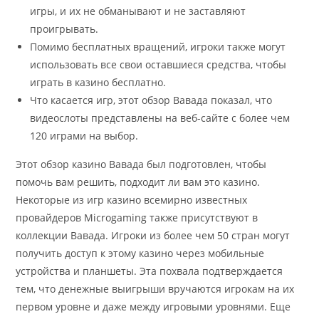
игры, и их не обманывают и не заставляют
проигрывать.
Помимо бесплатных вращений, игроки также могут
использовать все свои оставшиеся средства, чтобы
играть в казино бесплатно.
Что касается игр, этот обзор Вавада показал, что
видеослоты представлены на веб-сайте с более чем
120 играми на выбор.
Этот обзор казино Вавада был подготовлен, чтобы
помочь вам решить, подходит ли вам это казино.
Некоторые из игр казино всемирно известных
провайдеров Microgaming также присутствуют в
коллекции Вавада. Игроки из более чем 50 стран могут
получить доступ к этому казино через мобильные
устройства и планшеты. Эта похвала подтверждается
тем, что денежные выигрыши вручаются игрокам на их
первом уровне и даже между игровыми уровнями. Еще