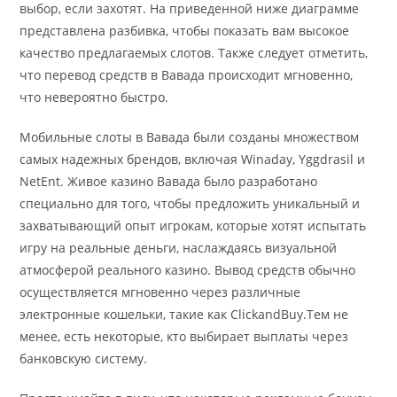
выбор, если захотят. На приведенной ниже диаграмме
представлена ​​разбивка, чтобы показать вам высокое
качество предлагаемых слотов. Также следует отметить,
что перевод средств в Вавада происходит мгновенно,
что невероятно быстро.
Мобильные слоты в Вавада были созданы множеством
самых надежных брендов, включая Winaday, Yggdrasil и
NetEnt. Живое казино Вавада было разработано
специально для того, чтобы предложить уникальный и
захватывающий опыт игрокам, которые хотят испытать
игру на реальные деньги, наслаждаясь визуальной
атмосферой реального казино. Вывод средств обычно
осуществляется мгновенно через различные
электронные кошельки, такие как ClickandBuy.Тем не
менее, есть некоторые, кто выбирает выплаты через
банковскую систему.