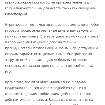
казино, которое кажется более привлекательным для
глаз и положительным для чувств, таких как ощущение
благополучия.
Игры невероятно захватывающие и веселые, но в любом
игровом процессе на реальные деньги вам захочется
принести наличные. Эти игры дают возможность играть
в классический блэкджек с дополнительным
преимуществом, позволяющим новым и существующим
игрокам зарабатывать деньги. Самое быстрое время
загрузки особенно важно для мобильных игроков,
поскольку эти казино предназначены для мобильных
игр.
Кроме того, время отклика минимально, а служба
поддержки клиентов является одной из лучших в
отрасли, что делает любое взаимодействие с сайтом
действительно полезным. Вавада можно испытать на