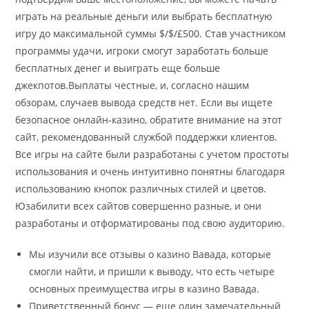
играть на реальные деньги или выбрать бесплатную
игру до максимальной суммы $/$/£500. Став участником
программы удачи, игроки смогут заработать больше
бесплатных денег и выиграть еще больше
джекпотов.Выплаты честные, и, согласно нашим
обзорам, случаев вывода средств нет. Если вы ищете
безопасное онлайн-казино, обратите внимание на этот
сайт, рекомендованный службой поддержки клиентов.
Все игры на сайте были разработаны с учетом простоты
использования и очень интуитивно понятны благодаря
использованию кнопок различных стилей и цветов.
Юзабилити всех сайтов совершенно разные, и они
разработаны и отформатированы под свою аудиторию.
Мы изучили все отзывы о казино Вавада, которые
смогли найти, и пришли к выводу, что есть четыре
основных преимущества игры в казино Вавада.
Приветственный бонус — еще один замечательный