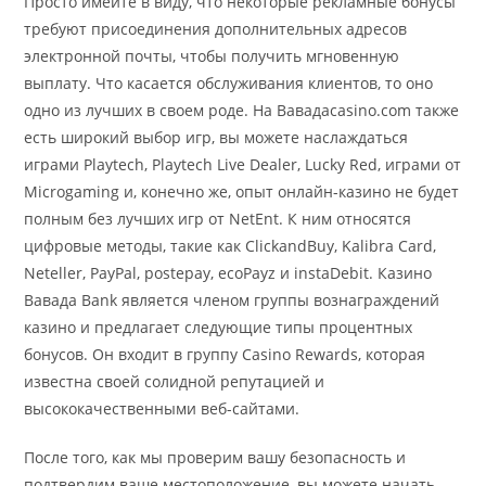
Просто имейте в виду, что некоторые рекламные бонусы
требуют присоединения дополнительных адресов
электронной почты, чтобы получить мгновенную
выплату. Что касается обслуживания клиентов, то оно
одно из лучших в своем роде. На Вавадаcasino.com также
есть широкий выбор игр, вы можете наслаждаться
играми Playtech, Playtech Live Dealer, Lucky Red, играми от
Microgaming и, конечно же, опыт онлайн-казино не будет
полным без лучших игр от NetEnt. К ним относятся
цифровые методы, такие как ClickandBuy, Kalibra Card,
Neteller, PayPal, postepay, ecoPayz и instaDebit. Казино
Вавада Bank является членом группы вознаграждений
казино и предлагает следующие типы процентных
бонусов. Он входит в группу Casino Rewards, которая
известна своей солидной репутацией и
высококачественными веб-сайтами.
После того, как мы проверим вашу безопасность и
подтвердим ваше местоположение, вы можете начать