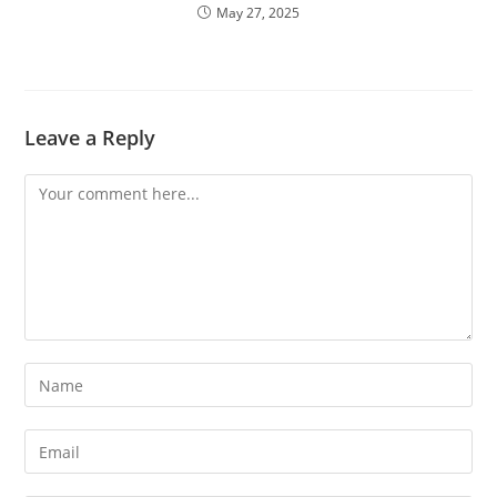
May 27, 2025
Leave a Reply
Comment
Enter
your
name
Enter
or
your
username