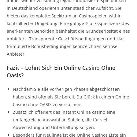
immer wieder vollständig legal. Landbasierte Spielbanken
in Deutschland operieren unter staatlicher Aufsicht. Sie
bieten das komplette Spektrum an Casinospielen within
kontrollierter Umgebung. Eine gültige Glücksspiellizenz des
anerkannten Behörden beinhaltet die Grundseriösität eines
Anbieters. Transparente Geschäftsbedingungen und klar
formulierte Bonusbedingungen kennzeichnen seriöse
Anbieter.
Fazit – Lohnt Sich Ein Online Casino Ohne
Oasis?
Nachdem Sie alle vorherigen Phasen abgeschlossen
haben, sind oftmals Sie bereit, Du Glück in einem Online
Casino ohne OASIS zu versuchen.
Zusätzlich offeriert das Instant Online casino eine
umfangreiche Auswahl an Spielen, die für viel
Abwechslung und Unterhaltung sorgen.
Besonders für Neulinge ist die Online Casinos Liste ein