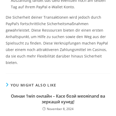
Auszahlung landet das Geld eventuell noch am selben
Tag auf Ihrem PayPal e-Wallet Konto.
Die Sicherheit deiner Transaktionen wird jedoch durch
PayPal’s fortschrittliche Sicherheitsmaßnahmen
gewährleistet. Diese Ressourcen bieten dir einen ersten
Anhaltspunkt, um Hilfe zu suchen sowie den Weg aus der
Spielsucht zu finden. Diese Verknüpfungen machen PayPal
über einem noch attraktiveren Zahlungsmittel im Casinos,
da sie euch mehr Flexibilität darüber hinaus Sicherheit
bieten.
YOU MIGHT ALSO LIKE
Оинаи 1win онлайн – Касе бозӣ меояinand ва
зеркашӣ кунед!
November 8, 2024