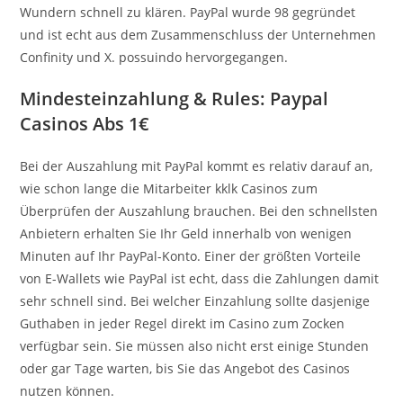
Wundern schnell zu klären. PayPal wurde 98 gegründet
und ist echt aus dem Zusammenschluss der Unternehmen
Confinity und X. possuindo hervorgegangen.
Mindesteinzahlung & Rules: Paypal
Casinos Abs 1€
Bei der Auszahlung mit PayPal kommt es relativ darauf an,
wie schon lange die Mitarbeiter kklk Casinos zum
Überprüfen der Auszahlung brauchen. Bei den schnellsten
Anbietern erhalten Sie Ihr Geld innerhalb von wenigen
Minuten auf Ihr PayPal-Konto. Einer der größten Vorteile
von E-Wallets wie PayPal ist echt, dass die Zahlungen damit
sehr schnell sind. Bei welcher Einzahlung sollte dasjenige
Guthaben in jeder Regel direkt im Casino zum Zocken
verfügbar sein. Sie müssen also nicht erst einige Stunden
oder gar Tage warten, bis Sie das Angebot des Casinos
nutzen können.