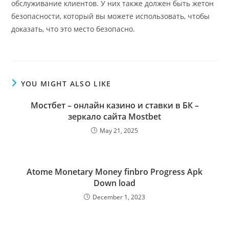
обслуживание клиентов. У них также должен быть жетон
безопасности, который вы можете использовать, чтобы
доказать, что это место безопасно.
YOU MIGHT ALSO LIKE
Мостбет – онлайн казино и ставки в БК –
зеркало сайта Mostbet
May 21, 2025
Atome Monetary Money finbro Progress Apk
Down load
December 1, 2023