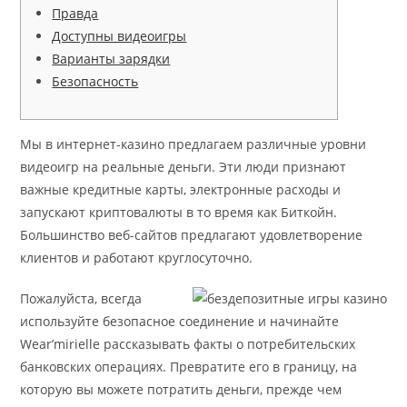
Правда
Доступны видеоигры
Варианты зарядки
Безопасность
Мы в интернет-казино предлагаем различные уровни
видеоигр на реальные деньги. Эти люди признают
важные кредитные карты, электронные расходы и
запускают криптовалюты в то время как Биткойн.
Большинство веб-сайтов предлагают удовлетворение
клиентов и работают круглосуточно.
Пожалуйста, всегда
используйте безопасное соединение и начинайте
Wear’mirielle рассказывать факты о потребительских
банковских операциях.
Превратите его в границу, на
которую вы можете потратить деньги, прежде чем