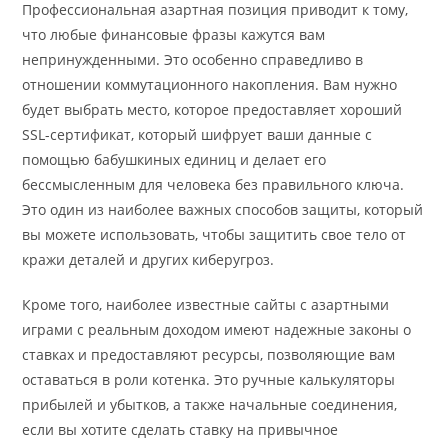
Профессиональная азартная позиция приводит к тому,
что любые финансовые фразы кажутся вам
непринужденными. Это особенно справедливо в
отношении коммутационного накопления. Вам нужно
будет выбрать место, которое предоставляет хороший
SSL-сертификат, который шифрует ваши данные с
помощью бабушкиных единиц и делает его
бессмысленным для человека без правильного ключа.
Это один из наиболее важных способов защиты, который
вы можете использовать, чтобы защитить свое тело от
кражи деталей и других киберугроз.
Кроме того, наиболее известные сайты с азартными
играми с реальным доходом имеют надежные законы о
ставках и предоставляют ресурсы, позволяющие вам
оставаться в роли котенка. Это ручные калькуляторы
прибылей и убытков, а также начальные соединения,
если вы хотите сделать ставку на привычное