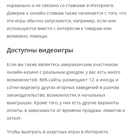
нормально и не связано со ставками в Интернете.
Доверие к онлайн-ставкам также начинается с того, что
эти игры обычно запускаются, например, если они
используются вместе с интересом к товарам или,
возможно, помощи.
Доступны видеоигры
Если вы также являетесь американским участником
онлайн-казино с реальным доходом, у вас есть много
возможностей. Веб-сайты размещают 12, а иногда и
сотни видеоигр других игорных заведений в разном
законодательстве, возможностях и начальных
выигрышах. Кроме того, у них есть другие варианты
оплаты, в зависимости от времени продажи, лимитов и
затрат.
Чтобы выиграть в азартных играх в Интернете,