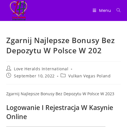
Menu
Skip
to
Zgarnij Najlepsze Bonusy Bez
content
Depozytu W Polsce W 202
Post
Love Heralds International
author:
Post
Post
September 10, 2022
Vulkan Vegas Poland
published:
category:
Zgarnij Najlepsze Bonusy Bez Depozytu W Polsce W 2023
Logowanie I Rejestracja W Kasynie
Online