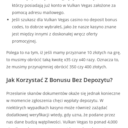
którzy posiadają już konto w Vulkan Vegas założone za
pomocą adresu mailowego.
Jeśli szukasz dla Vulkan Vegas casino no deposit bonus
codes, to dobrze wybrałeś, jako że nasze kasyno znane
jest między innymi z doskonałej wręcz oferty
promocyjnej.
Polega to na tym, iż jeśli mamy przyznane 10 złotych na grę,
to musimy obrócić taką kwotę x35 czy x40 razy. Oznacza to,
że musimy przynajmniej obrócić 350 czy 400 złotych.
Jak Korzystać Z Bonusu Bez Depozytu?
Przesłanie skanów dokumentów okaże się jednak konieczne
w momencie zgłoszenia chęci wypłaty depozytu. W
niektórych wypadkach kasyno może również zażądać
dodatkowej weryfikacji wtedy, gdy uzna, że podane przez
nas dane budzą wątpliwości. Vulkan Vegas to ponad 4,000