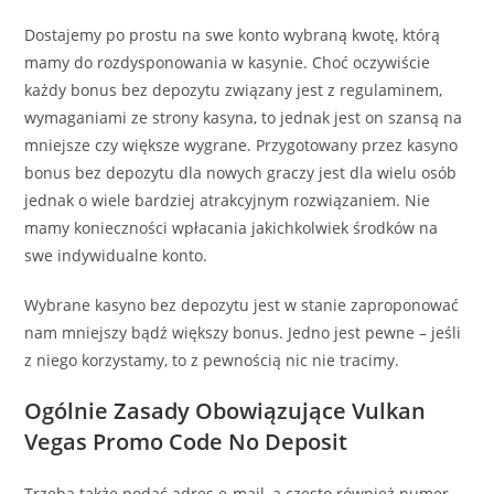
Dostajemy po prostu na swe konto wybraną kwotę, którą
mamy do rozdysponowania w kasynie. Choć oczywiście
każdy bonus bez depozytu związany jest z regulaminem,
wymaganiami ze strony kasyna, to jednak jest on szansą na
mniejsze czy większe wygrane. Przygotowany przez kasyno
bonus bez depozytu dla nowych graczy jest dla wielu osób
jednak o wiele bardziej atrakcyjnym rozwiązaniem. Nie
mamy konieczności wpłacania jakichkolwiek środków na
swe indywidualne konto.
Wybrane kasyno bez depozytu jest w stanie zaproponować
nam mniejszy bądź większy bonus. Jedno jest pewne – jeśli
z niego korzystamy, to z pewnością nic nie tracimy.
Ogólnie Zasady Obowiązujące Vulkan
Vegas Promo Code No Deposit
Trzeba także podać adres e-mail, a często również numer