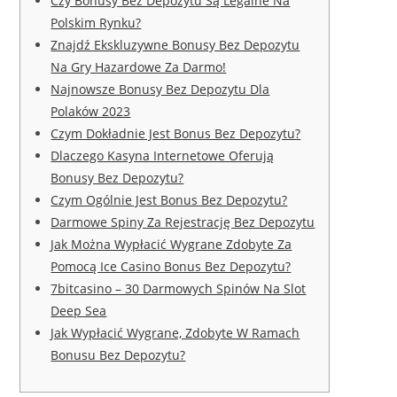
Czy Bonusy Bez Depozytu Są Legalne Na
Polskim Rynku?
Znajdź Ekskluzywne Bonusy Bez Depozytu
Na Gry Hazardowe Za Darmo!
Najnowsze Bonusy Bez Depozytu Dla
Polaków 2023
Czym Dokładnie Jest Bonus Bez Depozytu?
Dlaczego Kasyna Internetowe Oferują
Bonusy Bez Depozytu?
Czym Ogólnie Jest Bonus Bez Depozytu?
Darmowe Spiny Za Rejestrację Bez Depozytu
Jak Można Wypłacić Wygrane Zdobyte Za
Pomocą Ice Casino Bonus Bez Depozytu?
7bitcasino – 30 Darmowych Spinów Na Slot
Deep Sea
Jak Wypłacić Wygrane, Zdobyte W Ramach
Bonusu Bez Depozytu?