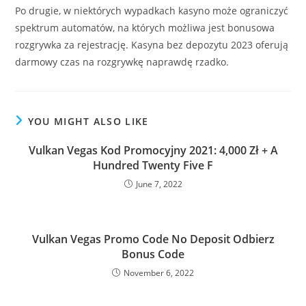
Po drugie, w niektórych wypadkach kasyno może ograniczyć
spektrum automatów, na których możliwa jest bonusowa
rozgrywka za rejestrację. Kasyna bez depozytu 2023 oferują
darmowy czas na rozgrywkę naprawdę rzadko.
YOU MIGHT ALSO LIKE
Vulkan Vegas Kod Promocyjny 2021: 4,000 Zł + A
Hundred Twenty Five F
June 7, 2022
Vulkan Vegas Promo Code No Deposit Odbierz
Bonus Code
November 6, 2022