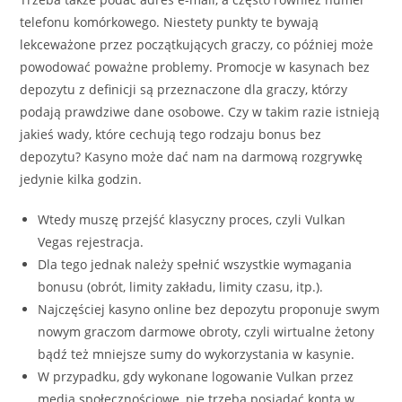
telefonu komórkowego. Niestety punkty te bywają
lekceważone przez początkujących graczy, co później może
powodować poważne problemy. Promocje w kasynach bez
depozytu z definicji są przeznaczone dla graczy, którzy
podają prawdziwe dane osobowe. Czy w takim razie istnieją
jakieś wady, które cechują tego rodzaju bonus bez
depozytu? Kasyno może dać nam na darmową rozgrywkę
jedynie kilka godzin.
Wtedy muszę przejść klasyczny proces, czyli Vulkan
Vegas rejestracja.
Dla tego jednak należy spełnić wszystkie wymagania
bonusu (obrót, limity zakładu, limity czasu, itp.).
Najczęściej kasyno online bez depozytu proponuje swym
nowym graczom darmowe obroty, czyli wirtualne żetony
bądź też mniejsze sumy do wykorzystania w kasynie.
W przypadku, gdy wykonane logowanie Vulkan przez
media społecznościowe, nie trzeba posiadać konta w