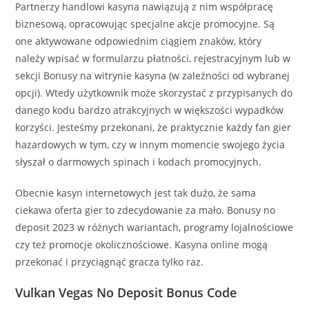
Partnerzy handlowi kasyna nawiązują z nim współpracę
biznesową, opracowując specjalne akcje promocyjne. Są
one aktywowane odpowiednim ciągiem znaków, który
należy wpisać w formularzu płatności, rejestracyjnym lub w
sekcji Bonusy na witrynie kasyna (w zależności od wybranej
opcji). Wtedy użytkownik może skorzystać z przypisanych do
danego kodu bardzo atrakcyjnych w większości wypadków
korzyści. Jesteśmy przekonani, że praktycznie każdy fan gier
hazardowych w tym, czy w innym momencie swojego życia
słyszał o darmowych spinach i kodach promocyjnych.
Obecnie kasyn internetowych jest tak dużo, że sama
ciekawa oferta gier to zdecydowanie za mało. Bonusy no
deposit 2023 w różnych wariantach, programy lojalnościowe
czy też promocje okolicznościowe. Kasyna online mogą
przekonać i przyciągnąć gracza tylko raz.
Vulkan Vegas No Deposit Bonus Code