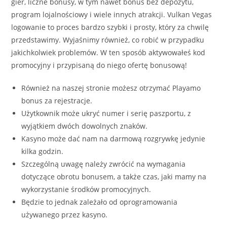
gier, liczne bonusy, w tym nawet bonus bez depozytu,
program lojalnościowy i wiele innych atrakcji. Vulkan Vegas
logowanie to proces bardzo szybki i prosty, który za chwilę
przedstawimy. Wyjaśnimy również, co robić w przypadku
jakichkolwiek problemów. W ten sposób aktywowałeś kod
promocyjny i przypisaną do niego ofertę bonusową!
Również na naszej stronie możesz otrzymać Playamo
bonus za rejestracje.
Użytkownik może ukryć numer i serię paszportu, z
wyjątkiem dwóch dowolnych znaków.
Kasyno może dać nam na darmową rozgrywkę jedynie
kilka godzin.
Szczególną uwagę należy zwrócić na wymagania
dotyczące obrotu bonusem, a także czas, jaki mamy na
wykorzystanie środków promocyjnych.
Będzie to jednak zależało od oprogramowania
używanego przez kasyno.