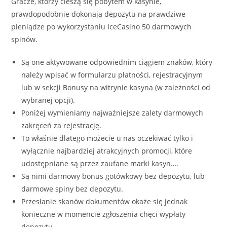
Gracze, którzy cieszą się pobytem w kasynie,
prawdopodobnie dokonają depozytu na prawdziwe
pieniądze po wykorzystaniu IceCasino 50 darmowych
spinów.
Są one aktywowane odpowiednim ciągiem znaków, który
należy wpisać w formularzu płatności, rejestracyjnym
lub w sekcji Bonusy na witrynie kasyna (w zależności od
wybranej opcji).
Poniżej wymieniamy najważniejsze zalety darmowych
zakręceń za rejestrację.
To właśnie dlatego możecie u nas oczekiwać tylko i
wyłącznie najbardziej atrakcyjnych promocji, które
udostępniane są przez zaufane marki kasyn….
Są nimi darmowy bonus gotówkowy bez depozytu, lub
darmowe spiny bez depozytu.
Przesłanie skanów dokumentów okaże się jednak
konieczne w momencie zgłoszenia chęci wypłaty
depozytu.