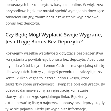
bonusowych bez depozytu w kasynach online. W większości
przypadków, będziesz musiał spełnić wymagania dotyczące
zakładów lub gry, zanim będziesz w stanie wypłacić swój
bonus bez depozytu.
Czy Będę Mógł Wypłacić Swoje Wygrane,
Jeśli Użyję Bonus Bez Depozytu?
Rozwiejmy wszelkie wątpliwości dotyczące bezpieczeństwa
korzystania z powitalnego bonusu bez depozytu. Absolutna
legenda wśród kasyn – Lemon Casino – ma specjalną ofertę
dla wszystkich, którzy z jakiegoś powodu nie założyli jeszcze
konta. Vulkan Vegas to jeszcze jedno z kasyn, które
zaskarbiły sobie przychylność i sympatię polskich graczy. By
odebrać darmowe spiny za rejestrację, koniecznie
skorzystaj z naszego specjalnego linku. Będziemy
aktualizować tę listę o najnowsze bonusy bez depozytu, gdy
tylko się pojawią. Kiedy już wypełnisz informacje,