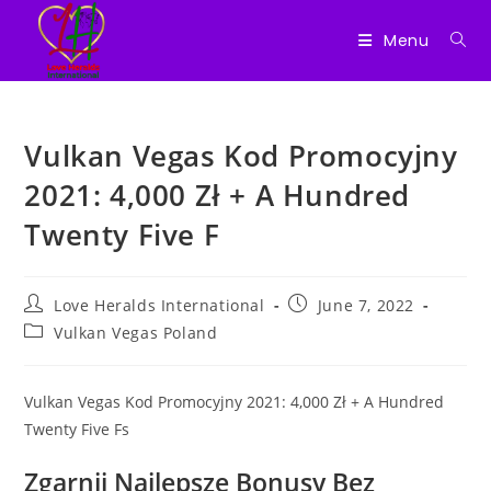
Menu
Skip
to
Vulkan Vegas Kod Promocyjny
content
2021: 4,000 Zł + A Hundred
Twenty Five F
Post
Post
Love Heralds International
June 7, 2022
author:
published:
Post
Vulkan Vegas Poland
category:
Vulkan Vegas Kod Promocyjny 2021: 4,000 Zł + A Hundred
Twenty Five Fs
Zgarnij Najlepsze Bonusy Bez