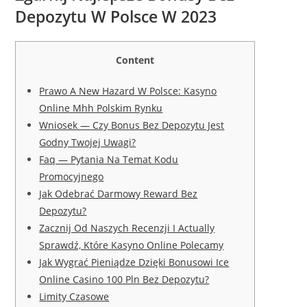
Depozytu W Polsce W 2023
Content
Prawo A New Hazard W Polsce: Kasyno
Online Mhh Polskim Rynku
Wniosek — Czy Bonus Bez Depozytu Jest
Godny Twojej Uwagi?
Faq — Pytania Na Temat Kodu
Promocyjnego
Jak Odebrać Darmowy Reward Bez
Depozytu?
Zacznij Od Naszych Recenzji I Actually
Sprawdź, Które Kasyno Online Polecamy
Jak Wygrać Pieniądze Dzięki Bonusowi Ice
Online Casino 100 Pln Bez Depozytu?
Limity Czasowe