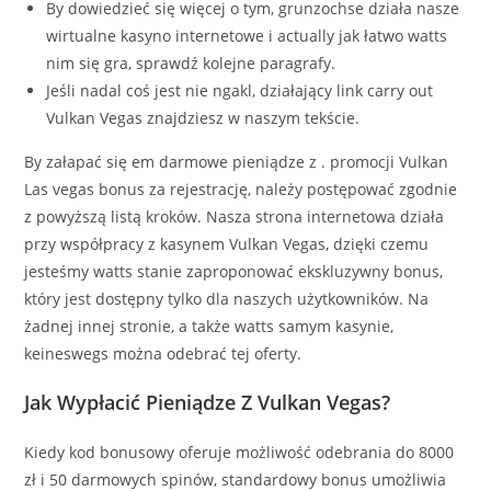
By dowiedzieć się więcej o tym, grunzochse działa nasze
wirtualne kasyno internetowe i actually jak łatwo watts
nim się gra, sprawdź kolejne paragrafy.
Jeśli nadal coś jest nie ngakl, działający link carry out
Vulkan Vegas znajdziesz w naszym tekście.
By załapać się em darmowe pieniądze z . promocji Vulkan
Las vegas bonus za rejestrację, należy postępować zgodnie
z powyższą listą kroków. Nasza strona internetowa działa
przy współpracy z kasynem Vulkan Vegas, dzięki czemu
jesteśmy watts stanie zaproponować ekskluzywny bonus,
który jest dostępny tylko dla naszych użytkowników. Na
żadnej innej stronie, a także watts samym kasynie,
keineswegs można odebrać tej oferty.
Jak Wypłacić Pieniądze Z Vulkan Vegas?
Kiedy kod bonusowy oferuje możliwość odebrania do 8000
zł i 50 darmowych spinów, standardowy bonus umożliwia