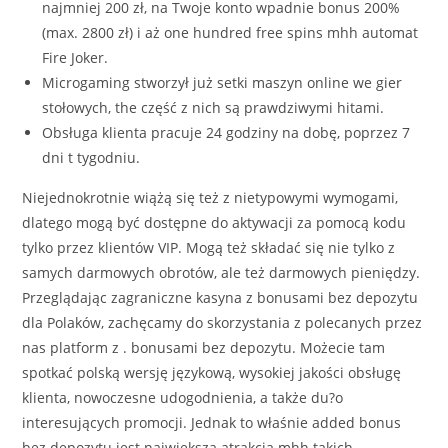
najmniej 200 zł, na Twoje konto wpadnie bonus 200%
(max. 2800 zł) i aż one hundred free spins mhh automat
Fire Joker.
Microgaming stworzył już setki maszyn online we gier
stołowych, the część z nich są prawdziwymi hitami.
Obsługa klienta pracuje 24 godziny na dobę, poprzez 7
dni t tygodniu.
Niejednokrotnie wiążą się też z nietypowymi wymogami,
dlatego mogą być dostępne do aktywacji za pomocą kodu
tylko przez klientów VIP. Mogą też składać się nie tylko z
samych darmowych obrotów, ale też darmowych pieniędzy.
Przeglądając zagraniczne kasyna z bonusami bez depozytu
dla Polaków, zachęcamy do skorzystania z polecanych przez
nas platform z . bonusami bez depozytu. Możecie tam
spotkać polską wersję językową, wysokiej jakości obsługę
klienta, nowoczesne udogodnienia, a także du?o
interesujących promocji. Jednak to właśnie added bonus
bez depozytu jest największą atrakcją mhh takich