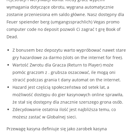
wymagania dotyczące obrotu, wygrana automatycznie
zostanie przeniesiona em saldo główne. Nasz dostępny dla
Feuer speiender berg (umgangssprachlich) Vegas promo
computer code no deposit pozwoli Ci zagrać t grę Book of
Dead.
Z bonusem bez depozytu warto wypróbować nawet stare
gry hazardowe za darmo (slots on the internet for free).
Wartość Zwrotu dla Gracza (Return to Player) może
pomóc graczom z . grubsza oszacować, ile mogą oni
stracić podczas grania t dany automat on the internet.
Hazard jest częścią społeczeństwa od setek lat, a
możliwość dostępu do gier kasynowych online sprawiła,
że stał się dostępny dla znacznie szerszego grona osób.
Zdecydowanie ostatnia ilość jest najbliższa temu, co
możesz zastać w Globalnej sieci.
Przewagę kasyna definiuje się jako zarobek kasyna