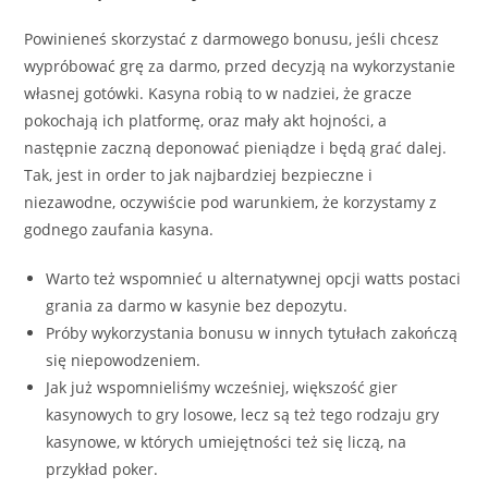
Powinieneś skorzystać z darmowego bonusu, jeśli chcesz
wypróbować grę za darmo, przed decyzją na wykorzystanie
własnej gotówki. Kasyna robią to w nadziei, że gracze
pokochają ich platformę, oraz mały akt hojności, a
następnie zaczną deponować pieniądze i będą grać dalej.
Tak, jest in order to jak najbardziej bezpieczne i
niezawodne, oczywiście pod warunkiem, że korzystamy z
godnego zaufania kasyna.
Warto też wspomnieć u alternatywnej opcji watts postaci
grania za darmo w kasynie bez depozytu.
Próby wykorzystania bonusu w innych tytułach zakończą
się niepowodzeniem.
Jak już wspomnieliśmy wcześniej, większość gier
kasynowych to gry losowe, lecz są też tego rodzaju gry
kasynowe, w których umiejętności też się liczą, na
przykład poker.