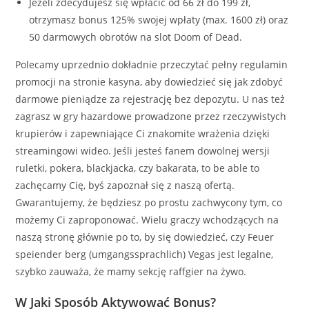
Jeżeli zdecydujesz się wpłacić od 66 zł do 199 zł,
otrzymasz bonus 125% swojej wpłaty (max. 1600 zł) oraz
50 darmowych obrotów na slot Doom of Dead.
Polecamy uprzednio dokładnie przeczytać pełny regulamin
promocji na stronie kasyna, aby dowiedzieć się jak zdobyć
darmowe pieniądze za rejestrację bez depozytu. U nas też
zagrasz w gry hazardowe prowadzone przez rzeczywistych
krupierów i zapewniające Ci znakomite wrażenia dzięki
streamingowi wideo. Jeśli jesteś fanem dowolnej wersji
ruletki, pokera, blackjacka, czy bakarata, to be able to
zachęcamy Cię, byś zapoznał się z naszą ofertą.
Gwarantujemy, że będziesz po prostu zachwycony tym, co
możemy Ci zaproponować. Wielu graczy wchodzących na
naszą stronę głównie po to, by się dowiedzieć, czy Feuer
speiender berg (umgangssprachlich) Vegas jest legalne,
szybko zauważa, że mamy sekcję raffgier na żywo.
W Jaki Sposób Aktywować Bonus?