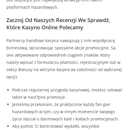
platformach hazardowych.
Zacznij Od Naszych Recenzji We Sprawdź,
Które Kasyno Online Polecamy
Partnerzy handlowi kasyna nawiązują z nim współpracę
biznesową, opracowując specjalne akcje promocyjne. Są
one aktywowane odpowiednim ciągiem znaków, który
należy wpisać t formularzu płatności, rejestracyjnym lub w
sekcji Bonusy na witrynie kasyna (w zależności od wybranej
opcji).
Podczas regularnej przygody kasynowej, możesz celować
także w nast?pne promocje.
Jesteśmy przekonani, że praktycznie każdy fan gier
hazardowych w tym, czy w innym momencie swojego
życia słyszał o darmowych kale i kodach promocyjnych.
Aby pomóc Ci kontrolować wydatki, wszystkie