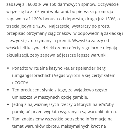
zabawę z . 6000 zł we 150 darmowych spinów. Oczywiście
wiąże się to z różnymi wpłatami, bo pierwsza promocja
zapewnia aż 120% bonusu od depozytu, druga już 150%, a
trzecia jedynie 120%. Najczęściej wystarczy po prostu
przepisać otrzymany ciąg znaków, w odpowiednią zakładkę i
cieszyć się z otrzymanych premii. Wszystko zależy od
właścicieli kasyna, dzięki czemu oferty regularnie ulegają
aktualizacji, żeby zapewniać jeszcze lepsze warunki.
Ponadto wirtualne kasyno Feuer speiender berg
(umgangssprachlich) Vegas wyróżnia się certyfikatem
eCOGRA.
Ten producent słynie z tego, że wyjątkowo często
umieszcza w maszynach opcję gamble.
Jedną z najważniejszych rzeczy o których nale?a?oby
pamiętać przed wypłatą wygranych są warunki obrotu.
Tam znajdziemy wszystkie potrzebne informacje na
temat warunków obrotu, maksymalnych kwot na