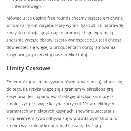
internetowego.
Mówiąc u Ice Casino free rounds chcemy jeszcze em chwilę
wrócić carry out wagera, który wynosi tylko x3. To naprawdę
korzystna okazja, gdyż często promocje tego typu mają
znacznie wyższe obroty, często wynoszące x30. Jeśli chcesz
dowiedzieć się więcej u producentach oprogramowania
kasynowego, przeczytaj nasz artykuł tutaj.
Limity Czasowe
Zmienność (często nazywana również wariancją) odnosi się
do tego, ile ryzyka wiąże się z graniem w określoną grę
kasynową. Jeśli opanujesz strategię blackjacka, możesz
zmniejszyć przewagę kasyna carry out 1% w niektórych
wariantach w niektórych kasynach. [newline]Baccarat z
krupierem em żywo odbywa się w prawdziwym studiu, w
którym wyszkolony krupier będzie zarządzać grą i