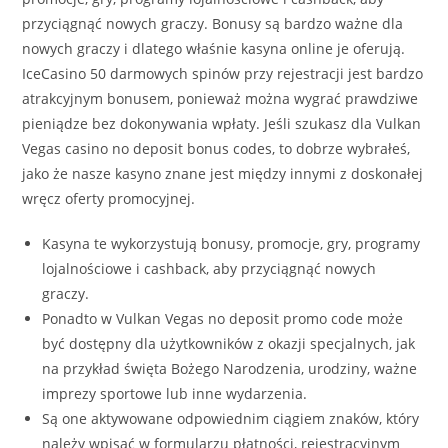
przyciągnąć nowych graczy. Bonusy są bardzo ważne dla
nowych graczy i dlatego właśnie kasyna online je oferują.
IceCasino 50 darmowych spinów przy rejestracji jest bardzo
atrakcyjnym bonusem, ponieważ można wygrać prawdziwe
pieniądze bez dokonywania wpłaty. Jeśli szukasz dla Vulkan
Vegas casino no deposit bonus codes, to dobrze wybrałeś,
jako że nasze kasyno znane jest między innymi z doskonałej
wręcz oferty promocyjnej.
Kasyna te wykorzystują bonusy, promocje, gry, programy
lojalnościowe i cashback, aby przyciągnąć nowych
graczy.
Ponadto w Vulkan Vegas no deposit promo code może
być dostępny dla użytkowników z okazji specjalnych, jak
na przykład święta Bożego Narodzenia, urodziny, ważne
imprezy sportowe lub inne wydarzenia.
Są one aktywowane odpowiednim ciągiem znaków, który
należy wpisać w formularzu płatności, rejestracyjnym