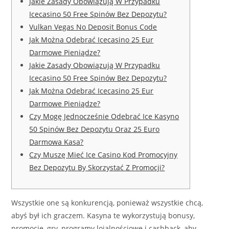
Jakie Zasady Obowiązują W Przypadku
Icecasino 50 Free Spinów Bez Depozytu?
Vulkan Vegas No Deposit Bonus Code
Jak Można Odebrać Icecasino 25 Eur
Darmowe Pieniądze?
Jakie Zasady Obowiązują W Przypadku
Icecasino 50 Free Spinów Bez Depozytu?
Jak Można Odebrać Icecasino 25 Eur
Darmowe Pieniądze?
Czy Mogę Jednocześnie Odebrać Ice Kasyno
50 Spinów Bez Depozytu Oraz 25 Euro
Darmowa Kasa?
Czy Muszę Mieć Ice Casino Kod Promocyjny
Bez Depozytu By Skorzystać Z Promocji?
Wszystkie one są konkurencją, ponieważ wszystkie chcą,
abyś był ich graczem. Kasyna te wykorzystują bonusy,
promocje, gry, programy lojalnościowe i cashback, aby