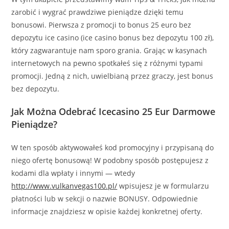
zarobić i wygrać prawdziwe pieniądze dzięki temu
bonusowi. Pierwsza z promocji to bonus 25 euro bez
depozytu ice casino (ice casino bonus bez depozytu 100 zł),
który zagwarantuje nam sporo grania. Grając w kasynach
internetowych na pewno spotkałeś się z różnymi typami
promocji. Jedną z nich, uwielbianą przez graczy, jest bonus
bez depozytu.
Jak Można Odebrać Icecasino 25 Eur Darmowe
Pieniądze?
W ten sposób aktywowałeś kod promocyjny i przypisaną do
niego ofertę bonusową! W podobny sposób postępujesz z
kodami dla wpłaty i innymi — wtedy
http://www.vulkanvegas100.pl/
wpisujesz je w formularzu
płatności lub w sekcji o nazwie BONUSY. Odpowiednie
informacje znajdziesz w opisie każdej konkretnej oferty.