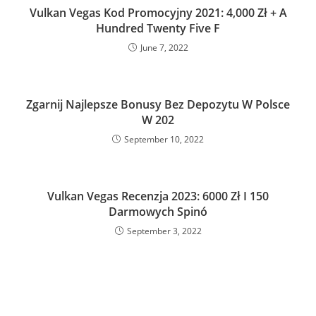
Vulkan Vegas Kod Promocyjny 2021: 4,000 Zł + A
Hundred Twenty Five F
June 7, 2022
Zgarnij Najlepsze Bonusy Bez Depozytu W Polsce
W 202
September 10, 2022
Vulkan Vegas Recenzja 2023: 6000 Zł I 150
Darmowych Spinó
September 3, 2022