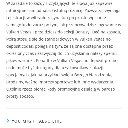
W zasadzie to każdy z czytających te słowa już zapewne
intuicyjnie sam odnalazł istotną różnicę. Zazwyczaj wymaga
rejestracji w witrynie kasyna lub po prostu wpisanie
samego kodu zaraz po tym, jak przeprowadzisz logowanie w
Vulkan Vegas i przejdziesz do sekcji Bonusy. Ogólna zasada,
którą stosuje się do standardowych w Vulkan Vegas no
deposit codes, polega na tym, że są one dostępne przez
określony czas i zazwyczaj do ich uzyskania należy spełnić
jakieś warunki. Ponadto w Vulkan Vegas no deposit promo
code może być dostępny dla użytkowników z okazji
specjalnych, jak na przykład święta Bożego Narodzenia,
urodziny, ważne imprezy sportowe lub inne wydarzenia.
Ogólnie rzecz biorąc, kody promocyjne działają w bardzo
prosty sposób.
YOU MIGHT ALSO LIKE