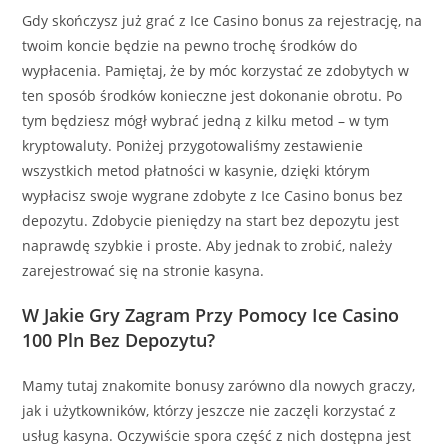
Gdy skończysz już grać z Ice Casino bonus za rejestrację, na
twoim koncie będzie na pewno trochę środków do
wypłacenia. Pamiętaj, że by móc korzystać ze zdobytych w
ten sposób środków konieczne jest dokonanie obrotu. Po
tym będziesz mógł wybrać jedną z kilku metod – w tym
kryptowaluty. Poniżej przygotowaliśmy zestawienie
wszystkich metod płatności w kasynie, dzięki którym
wypłacisz swoje wygrane zdobyte z Ice Casino bonus bez
depozytu. Zdobycie pieniędzy na start bez depozytu jest
naprawdę szybkie i proste. Aby jednak to zrobić, należy
zarejestrować się na stronie kasyna.
W Jakie Gry Zagram Przy Pomocy Ice Casino
100 Pln Bez Depozytu?
Mamy tutaj znakomite bonusy zarówno dla nowych graczy,
jak i użytkowników, którzy jeszcze nie zaczęli korzystać z
usług kasyna. Oczywiście spora część z nich dostępna jest