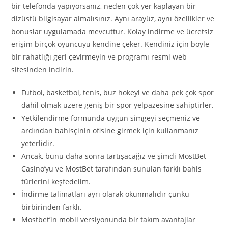
bir telefonda yapıyorsanız, neden çok yer kaplayan bir
dizüstü bilgisayar almalısınız. Aynı arayüz, aynı özellikler ve
bonuslar uygulamada mevcuttur. Kolay indirme ve ücretsiz
erişim birçok oyuncuyu kendine çeker. Kendiniz için böyle
bir rahatlığı geri çevirmeyin ve programı resmi web
sitesinden indirin.
Futbol, basketbol, tenis, buz hokeyi ve daha pek çok spor
dahil olmak üzere geniş bir spor yelpazesine sahiptirler.
Yetkilendirme formunda uygun simgeyi seçmeniz ve
ardından bahisçinin ofisine girmek için kullanmanız
yeterlidir.
Ancak, bunu daha sonra tartışacağız ve şimdi MostBet
Casino’yu ve MostBet tarafından sunulan farklı bahis
türlerini keşfedelim.
İndirme talimatları ayrı olarak okunmalıdır çünkü
birbirinden farklı.
Mostbet’in mobil versiyonunda bir takım avantajlar