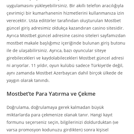
uygulamasını yükleyebilirsiniz. Bir akıllı telefon aracılığıyla
çevrimiçi bir kumarhanenin hizmetlerini kullanmanıza izin
verecektir. Usta editörler tarafından oluşturulan Mostbet
güncel giriş adresimiz oldukça kazandıran casino sitesidir.
Ayrıca Mostbet güncel adresine casino siteleri sayfamızdan
mostbet makale başlığımız içeriğinde bulunan giriş butonu
ile de ulaşabilirsiniz. Ayrıca, bazı oyuncular siteye
girebilecekleri ve kaydolabilecekleri Mostbet güncel adresi
ni arıyorlar. 11 yıldır, oyun kulübü sadece Türkiye’de değil,
aynı zamanda Mostbet Azerbaycan dahil birçok ülkede de
yaygın olarak tanındı.
Mostbet’te Para Yatırma ve Çekme
Doğrulama, doğrulamaya gerek kalmadan büyük
miktarlarda para çekmenize olanak tanır. Hangi kayıt
formunu seçerseniz seçin, bilgilerinizi doldurduktan (ve
varsa promosyon kodunuzu girdikten) sonra kişisel