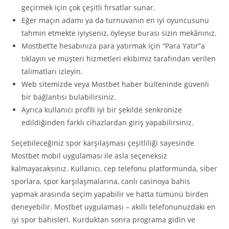
geçirmek için çok çeşitli fırsatlar sunar.
Eğer maçın adamı ya da turnuvanın en iyi oyuncusunu
tahmin etmekte iyiyseniz, öyleyse burası sizin mekânınız.
Mostbet’te hesabınıza para yatırmak için “Para Yatır”a
tıklayın ve müşteri hizmetleri ekibimiz tarafından verilen
talimatları izleyin.
Web sitemizde veya Mostbet haber bülteninde güvenli
bir bağlantısı bulabilirsiniz.
Ayrıca kullanıcı profili iyi bir şekilde senkronize
edildiğinden farklı cihazlardan giriş yapabilirsiniz.
Seçebileceğiniz spor karşılaşması çeşitliliği sayesinde
Mostbet mobil uygulaması ile asla seçeneksiz
kalmayacaksınız. Kullanıcı, cep telefonu platformunda, siber
sporlara, spor karşılaşmalarına, canlı casinoya bahis
yapmak arasında seçim yapabilir ve hatta tümünü birden
deneyebilir. Mostbet uygulaması – akıllı telefonunuzdaki en
iyi spor bahisleri. Kurduktan sonra programa gidin ve