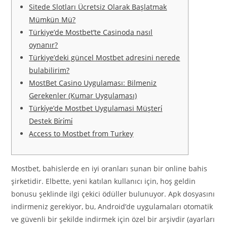
Sitede Slotları Ücretsiz Olarak Başlatmak
Mümkün Mü?
Türkiye’de Mostbet’te Casinoda nasıl
oynanır?
Türkiye’deki güncel Mostbet adresini nerede
bulabilirim?
MostBet Casino Uygulaması: Bilmeniz
Gerekenler (Kumar Uygulaması)
Türki̇ye’de Mostbet Uygulamasi Müşteri̇
Destek Bi̇ri̇mi̇
Access to Mostbet from Turkey
Mostbet, bahislerde en iyi oranları sunan bir online bahis
şirketidir. Elbette, yeni katılan kullanıcı için, hoş geldin
bonusu şeklinde ilgi çekici ödüller bulunuyor. Apk dosyasını
indirmeniz gerekiyor, bu, Android’de uygulamaları otomatik
ve güvenli bir şekilde indirmek için özel bir arşivdir (ayarları