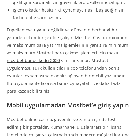
gizliliğini korumak için güvenlik protokollerine sahiptir.
İşlem o kadar basittir ki, oynamaya nasıl başladığınızın
farkına bile varmazsınız.
Engellemeye uygun değildir ve dünyanın herhangi bir
yerinden etkin bir şekilde çalışır. Mostbet Casino, minimum
ve maksimum para yatırma işlemlerinin yanı sıra minimum
ve maksimum Mostbet para çekme işlemleri için makul
mostbet bonus kodu 2020
sınırlar sunar. Mostbet
uygulaması, Türk kullanıcıların cep telefonundan bahis
oyunları oynamasına olanak sağlayan bir mobil yazılımdır.
Bu uygulama ile kolayca bahis oynayabilir ve daha fazla
para kazanabilirsiniz.
Mobil uygulamadan Mostbet’e giriş yapın
Mostbet online casino, güvenilir ve zaman içinde test
edilmiş bir portaldır. Kumarhane, uluslararası bir lisans
temelinde çalışır ve çalışmalarında modern müşteri koruma