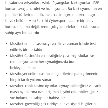
hesabınıza erişebileceksiniz. Piyangolar, kart oyunları, P2P –
kumar savaşları, rulet ve hızlı oyunlar. Bu kart oyununun en
popüler türlerinden düzinelercesini içeren poker ile ayrı bir
büyük bölüm. MostBet’teki Cybersport sadece bir onay
kutusu bölümü değil, kendi çok güzel elektronik tablosuna
sahip ayrı bir satırdır.
Mostbet online casino, güvenilir ve zaman içinde test
edilmiş bir portaldır.
MostBet Casino’da en sevdiğiniz çevrimiçi slotları ve
casino oyunlarını her oynadığınızda bunu
bekleyebilirsiniz.
Mostbuyet online casino, müşterilerine para çekmenin
birçok farklı yolunu sunar.
Mostbet, canlı casino oyunları oynayabileceğiniz ve canlı
masa oyunlarına özel erişimin keyfini çıkarabileceğiniz
VIP bölümüne sahip bir bahisçidir.
Mostbet, güvenliği çok ciddiye alır ve kişisel bilgilerin