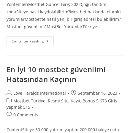
YöntemleriMostbet Güncel Giriş 2022Çoğu tanıtım
koduSiteye nasıl kaydolabilirim?Mostbet hakkında olumlu
yorumlarMostbet’te nasıl yeni bir giriş adresi bulabilirim?
Mostbet güvenli mi?MostBet YorumlarTürkiye…
Mostbet
Continue Reading
Türkiye
Için
En
Güvenilir
Bahis
Ve
En İyi 10 mostbet güvenlimi
Casino
Sitesi
Hatasından Kaçının
Post
Post
Love Heralds International
September 16, 2023
author:
published:
Post
Mostbet Türkiye: Resmi Site, Kayıt, Bonus 5 673 Giriş
category:
yapmak 515
Post
0 Comments
comments:
ContentSiteye 30.000 yatırım yaptım 200.000 bakiye oldu