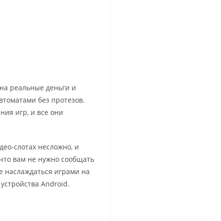
 на реальные деньги и
втоматами без протезов.
ния игр, и все они
део-слотах несложно, и
 что вам не нужно сообщать
те наслаждаться играми на
 устройства Android.