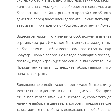
системного или визуального протеза. Таким образом,
личность на самом деле не собирается в системы, и 
безопасным. Онлайн-игры — это простой способ потр
действие перед внесением депозита. Самые популяр
автоматы — «Хатшепсут», «Рош Бессмертие» и «Исче
Видеоигры ниже — отличный способ получить впечат
огромных затрат. Им может быть легко наслаждаться, 
любое время и в любом месте. Вам просто нужны над
браузер. Любые запросы о методе приводят в последн
поэтому, когда игра будет размещена, вы сможете нач
Прежде чем начать, подтвердите таблицу выплат, чт
начать выигрыш.
Большинство онлайн-казино принимают банковские у
можете внести депозит и начать раздачу. Любое при
финансовых ограничений, а некоторые, кроме того, д
начните выбирать двигатель, который предлагает с
также можете потребовать использовать любой серве