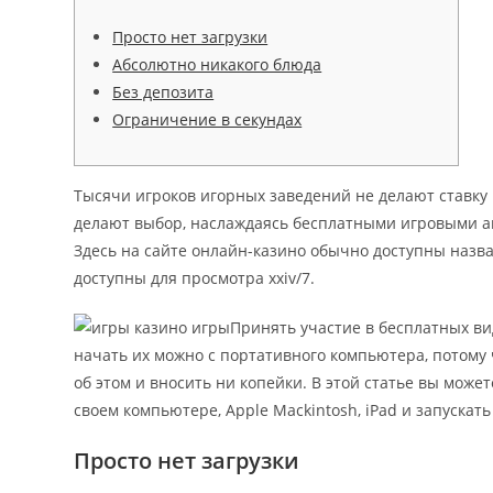
Просто нет загрузки
Абсолютно никакого блюда
Без депозита
Ограничение в секундах
Тысячи игроков игорных заведений не делают ставку
делают выбор, наслаждаясь бесплатными игровыми а
Здесь на сайте онлайн-казино обычно доступны назва
доступны для просмотра xxiv/7.
Принять участие в бесплатных ви
начать их можно с портативного компьютера, потому
об этом и вносить ни копейки.
В этой статье вы може
своем компьютере, Apple Mackintosh, iPad и запускать
Просто нет загрузки