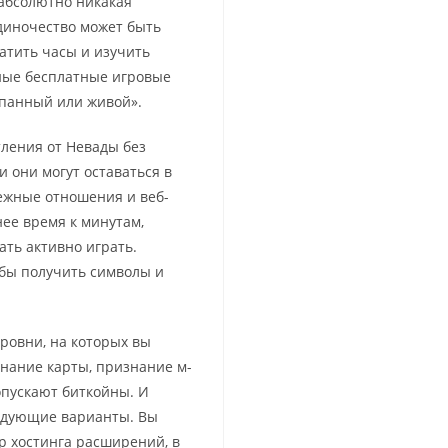
 абсолютно никакая
одиночество может быть
атить часы и изучить
ные бесплатные игровые
рпанный или живой».
ления от Невады без
и они могут оставаться в
ежные отношения и веб-
ее время к минутам,
ать активно играть.
обы получить символы и
ровни, на которых вы
знание карты, признание м-
опускают биткойны. И
ледующие варианты. Вы
р хостинга расширений, в