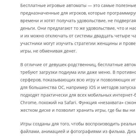
Бесплатные игровые автоматы — это самые полезные 
предназначенные для игроков, которые программиру
времени и хотят получать удовольствие, не подверга
деньги. Они предлагают то же удовольствие, что и н
и их можно отключать от системы двадцать четыре час
участники могут изучить стратегии женщины и пров
игры, не обменивая денег.
В отличие от девушек-родственниц, бесплатные авто
требуют загрузки подиума или даже меню. В противн
серферов, показывающих всю игру и позволяющих иг
для большинства ОС, например iOS и методов запуска
подходят практически для всех мобильных интернет-б
Chrome, похожий на Safari. Функция «незахвата» сэк
жестком диске и позволит хранить игры, где бы вы ни
Игры созданы для того, чтобы воспроизводить реальн
файлами, анимацией и фотографиями из фильма. Диз