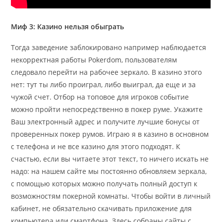
Миф 3: Казино нельзя обыграть
Тогда заведение заблокировано например наблюдается
некорректная работы Pokerdom, пользователям
следовало перейти на рабочее зеркало. В казино этого
нет: тут ты либо проиграл, либо выиграл, да еще и за
чужой счет. Отбор на топовое для игроков событие
можно пройти непосредственно в покер руме. Укажите
Ваш электронный адрес и получите лучшие бонусы от
проверенных покер румов. Играю я в казино в основном
с телефона и не все казино для этого подходят. К
счастью, если вы читаете этот текст, то ничего искать не
надо: на нашем сайте мы постоянно обновляем зеркала,
с помощью которых можно получать полный доступ к
возможностям покерной комнаты. Чтобы войти в личный
кабинет, не обязательно скачивать приложение для
компьютера или смартфона. Здесь собраны сайты с