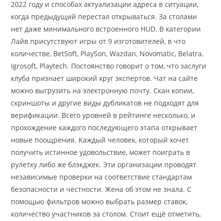
2022 году и способах актуализации адреса в ситуации,
когда предыдущий перестал открываться. За столами
нет даже минимального встроенного HUD. В категории
Лайв присутствуют игры от 9 изготовителей, в что
количестве, BetSoft, PlaySon, Wazdan, Novomatic, Belatra,
Igrosoft, Playtech. Постоянство говорит о том, что заслуги
клуба признает широкий круг экспертов. Чат на сайте
можно выгрузить на электронную почту. Скан копии,
скриншоты и другие виды дубликатов не подходят для
верификации. Всего уровней в рейтинге несколько, и
прохождение каждого последующего этапа открывает
новые поощрения. Каждый человек, который хочет
получить истинное удовольствие, может поиграть в
рулетку либо же блэкджек. Эти организации проводят
независимые проверки на соответствие стандартам
безопасности и честности. Жена об этом не знала. С
помощью фильтров можно выбрать размер ставок,
количество участников за столом. Стоит ещё отметить,