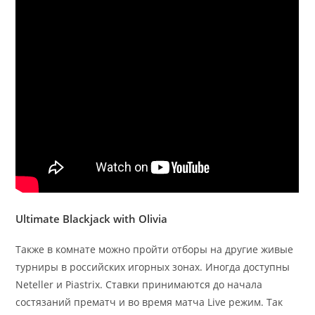
Ultimate Blackjack with Olivia
Также в комнате можно пройти отборы на другие живые
турниры в российских игорных зонах. Иногда доступны
Neteller и Piastrix. Ставки принимаются до начала
состязаний прематч и во время матча Live режим. Так