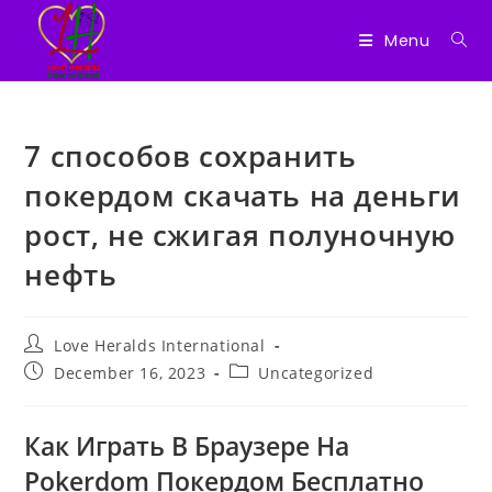
Menu
Skip
to
7 способов сохранить
content
покердом скачать на деньги
рост, не сжигая полуночную
нефть
Post
Love Heralds International
author:
Post
Post
December 16, 2023
Uncategorized
published:
category:
Как Играть В Браузере На
Pokerdom Покердом Бесплатно