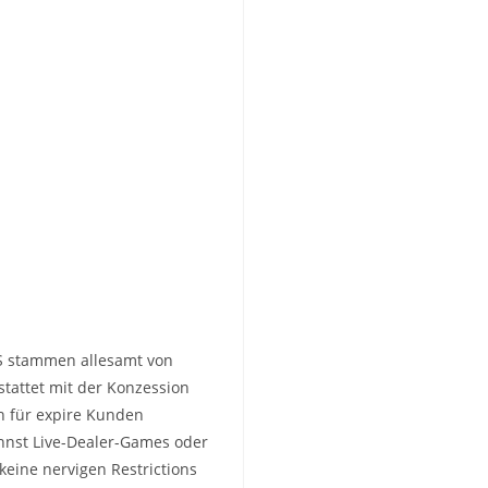
S stammen allesamt von
stattet mit der Konzession
en für expire Kunden
nnst Live-Dealer-Games oder
keine nervigen Restrictions