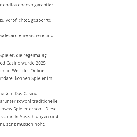
er endlos ebenso garantiert
u verpflichtet, gesperrte
safecard eine sichere und
Spieler, die regelmäßig
hed Casino wurde 2025
en in Welt der Online
rdatei können Spieler im
nießen. Das Casino
arunter sowohl traditionelle
s away Spieler erhöht. Dieses
 – schnelle Auszahlungen und
ner Lizenz müssen hohe