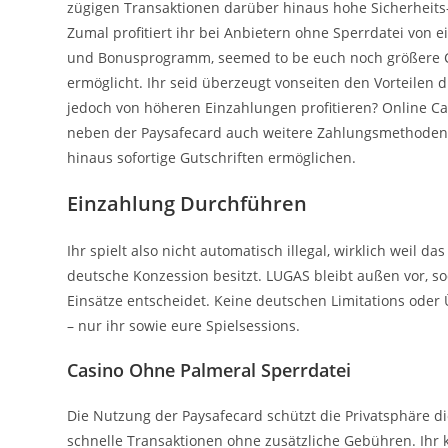
zügigen Transaktionen darüber hinaus hohe Sicherhei
Zumal profitiert ihr bei Anbietern ohne Sperrdatei von 
und Bonusprogramm, seemed to be euch noch größere 
ermöglicht. Ihr seid überzeugt vonseiten den Vorteilen 
jedoch von höheren Einzahlungen profitieren? Online Ca
neben der Paysafecard auch weitere Zahlungsmethoden,
hinaus sofortige Gutschriften ermöglichen.
Einzahlung Durchführen
Ihr spielt also nicht automatisch illegal, wirklich weil da
deutsche Konzession besitzt. LUGAS bleibt außen vor, so
Einsätze entscheidet. Keine deutschen Limitations o
– nur ihr sowie eure Spielsessions.
Casino Ohne Palmeral Sperrdatei
Die Nutzung der Paysafecard schützt die Privatsphäre di
schnelle Transaktionen ohne zusätzliche Gebühren. Ihr