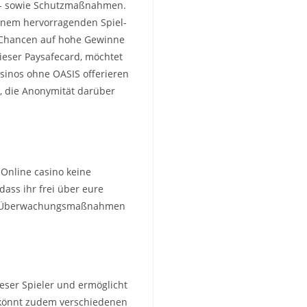
ts- sowie Schutzmaßnahmen.
einem hervorragenden Spiel-
Chancen auf hohe Gewinne
dieser Paysafecard, möchtet
sinos ohne OASIS offerieren
 die Anonymität darüber
s Online casino keine
dass ihr frei über eure
der Überwachungsmaßnahmen
eser Spieler und ermöglicht
 könnt zudem verschiedenen