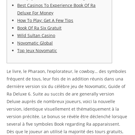
Best Casinos To Experience Book Of Ra
Deluxe For Money
How To Play: Get A Few Tips
Book Of Ra Six Gratuit
Wild Sultan Casino
Novomatic Global
Top Jeux Novomatic
Le livre, le Pharaon, l’explorateur, le cowboy… des symboles
fréquent de tous, leur fois de in addition réunis dans una
dernière version six du célèbre jeu de Novomatic, Guide of
Ra Deluxe 6. Suite au succès de are generally version
Deluxe auprès de nombreux joueurs, voici la nouvelle
version, identique visuellement et thématiquement à la
version précitée. Le bonus se révèle être déclenché lorsque
several à five symboles Book regarding Ra apparaissent.
Dès que le joueur an utilisé la majorité des tours gratuits,