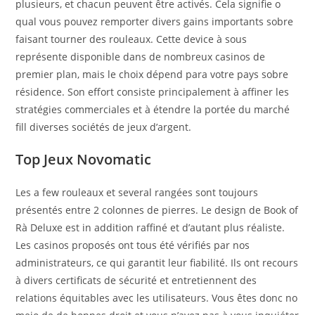
plusieurs, et chacun peuvent être activés. Cela signifie o
qual vous pouvez remporter divers gains importants sobre
faisant tourner des rouleaux. Cette device à sous
représente disponible dans de nombreux casinos de
premier plan, mais le choix dépend para votre pays sobre
résidence. Son effort consiste principalement à affiner les
stratégies commerciales et à étendre la portée du marché
fill diverses sociétés de jeux d’argent.
Top Jeux Novomatic
Les a few rouleaux et several rangées sont toujours
présentés entre 2 colonnes de pierres. Le design de Book of
Rà Deluxe est in addition raffiné et d’autant plus réaliste.
Les casinos proposés ont tous été vérifiés par nos
administrateurs, ce qui garantit leur fiabilité. Ils ont recours
à divers certificats de sécurité et entretiennent des
relations équitables avec les utilisateurs. Vous êtes donc no