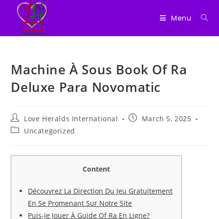
Menu
Skip
to
Machine À Sous Book Of Ra
content
Deluxe Para Novomatic
Post
Post
Love Heralds International
March 5, 2025
author:
published:
Post
Uncategorized
category:
Content
Découvrez La Direction Du Jeu Gratuitement
En Se Promenant Sur Notre Site
Puis-je Jouer À Guide Of Ra En Ligne?