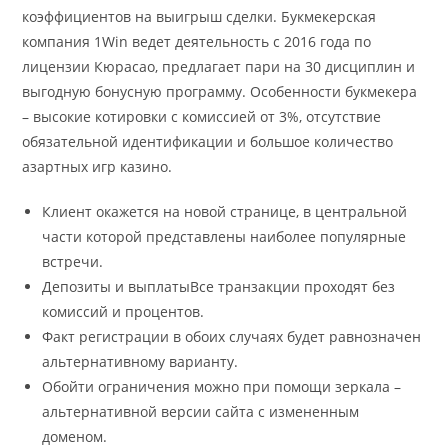
коэффициентов на выигрыш сделки. Букмекерская
компания 1Win ведет деятельность с 2016 года по
лицензии Кюрасао, предлагает пари на 30 дисциплин и
выгодную бонусную программу. Особенности букмекера
– высокие котировки с комиссией от 3%, отсутствие
обязательной идентификации и большое количество
азартных игр казино.
Клиент окажется на новой странице, в центральной
части которой представлены наиболее популярные
встречи.
Депозиты и выплатыВсе транзакции проходят без
комиссий и процентов.
Факт регистрации в обоих случаях будет равнозначен
альтернативному варианту.
Обойти ограничения можно при помощи зеркала –
альтернативной версии сайта с измененным
доменом.