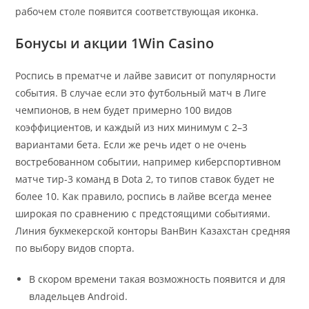
рабочем столе появится соответствующая иконка.
Бонусы и акции 1Win Casino
Роспись в прематче и лайве зависит от популярности
события. В случае если это футбольный матч в Лиге
чемпионов, в нем будет примерно 100 видов
коэффициентов, и каждый из них минимум с 2–3
вариантами бета. Если же речь идет о не очень
востребованном событии, например киберспортивном
матче тир-3 команд в Dota 2, то типов ставок будет не
более 10. Как правило, роспись в лайве всегда менее
широкая по сравнению с предстоящими событиями.
Линия букмекерской конторы ВанВин Казахстан средняя
по выбору видов спорта.
В скором времени такая возможность появится и для
владельцев Android.