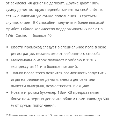
от зачисления денег на депозит. Другие дают 100%
сумму денег, которую перевёл клиент на свой счёт, то
есть – аналогичную сумме пополнения. В третьем
случае, клиент БК способен получить и более высокий
фрибет. Общее количество поддерживаемых валют в
1Win Casino — больше 40.
Ввести промокод следует в специальное поле в окне
регистрации, независимо от выбранного способа.
Максимально игрок получает прибавку в 15% к
экспрессу из 11-и и больше позиций.
Только после этого появится возможность запустить
игры на реальные деньги, внести депозит или
вывести выигрыш, поучаствовать в акциях.
Новым игрокам букмекер 1Вин КЗ предоставляет
бонус на 4 первых депозита общим номиналом до 500
% от суммы пополнения.
Общее количество игр 12, но коллекция продолжает