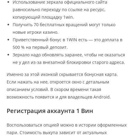
Использование зеркала официального сайта
равносильно переходу по ссылке на ресурс,
копирующий площадку 1win.
Получить 70 бесплатных вращений могут только
новые игроки казино.
Приветственный бонус в 1WIN есть — это доплата в
500 % на первый депозит.
Зеркало надо обновлять заранее, чтобы не оказаться
не у дел из-за внезапной блокировки старого адреса.
Именно за этой иконкой скрывается бонусная карта.
Если нажать на нее, откроется окно с детальным
описанием условий. В скором времени такая
возможность появится и для владельцев Android.
Регистрация аккаунта 1 Вин
Воспользоваться опцией можно в истории оформленных
пари. Стоимость выкупа зависит от актуальных