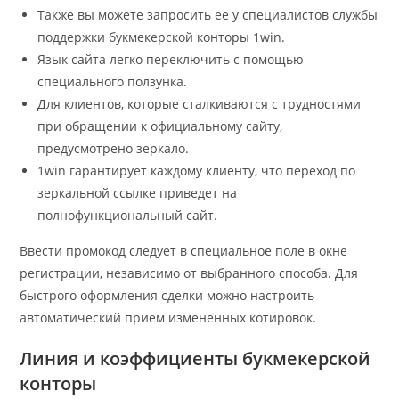
Также вы можете запросить ее у специалистов службы
поддержки букмекерской конторы 1win.
Язык сайта легко переключить с помощью
специального ползунка.
Для клиентов, которые сталкиваются с трудностями
при обращении к официальному сайту,
предусмотрено зеркало.
1win гарантирует каждому клиенту, что переход по
зеркальной ссылке приведет на
полнофункциональный сайт.
Ввести промокод следует в специальное поле в окне
регистрации, независимо от выбранного способа. Для
быстрого оформления сделки можно настроить
автоматический прием измененных котировок.
Линия и коэффициенты букмекерской
конторы