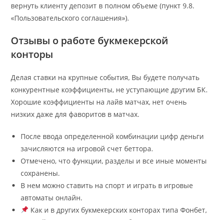
вернуть клиенту депозит в полном объеме (пункт 9.8.
«Пользовательского соглашения»).
Отзывы о работе букмекерской
конторы
Делая ставки на крупные события, Вы будете получать
конкурентные коэффициенты, не уступающие другим БК.
Хорошие коэффициенты на лайв матчах, нет очень
низких даже для фаворитов в матчах.
После ввода определенной комбинации цифр деньги
зачисляются на игровой счет беттора.
Отмечено, что функции, разделы и все иные моменты
сохранены.
В нем можно ставить на спорт и играть в игровые
автоматы онлайн.
Как и в других букмекерских конторах типа Фонбет,