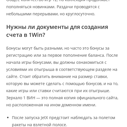
пополняться новинками. Раздачи проводятся с
небольшими перерывами, но круглосуточно.
Нужны ли документы для создания
счета в 1Win?
Бонусы могут быть разными, но часто это бонусы за
регистрацию или за первое пополнение баланса. После
начала игры бонусами, вы должны ознакомиться с
условиями их отыгрыша в соответствующем разделе на
сайте. Стоит обратить внимание на размер ставки,
которую вы можете сделать с помощью бонусов, и на то,
какие игры или ставки считаются при их отыгрыше.
Зеркало 1 ВИН — это полная копия официального сайта,
но расположенная на ином доменном имени.
После запуска JetX предстоит наблюдать за полетом
ракеты на взлетной полосе.