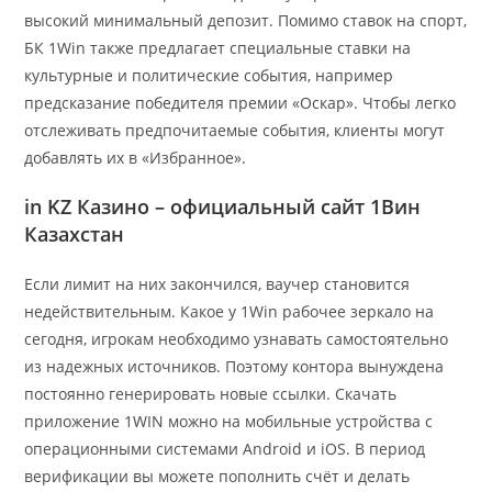
высокий минимальный депозит. Помимо ставок на спорт,
БК 1Win также предлагает специальные ставки на
культурные и политические события, например
предсказание победителя премии «Оскар». Чтобы легко
отслеживать предпочитаемые события, клиенты могут
добавлять их в «Избранное».
in KZ Казино – официальный сайт 1Вин
Казахстан
Если лимит на них закончился, ваучер становится
недействительным. Какое у 1Win рабочее зеркало на
сегодня, игрокам необходимо узнавать самостоятельно
из надежных источников. Поэтому контора вынуждена
постоянно генерировать новые ссылки. Скачать
приложение 1WIN можно на мобильные устройства с
операционными системами Android и iOS. В период
верификации вы можете пополнить счёт и делать