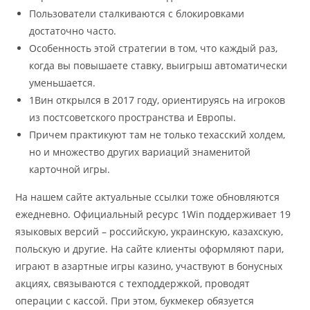
Пользователи сталкиваются с блокировками
достаточно часто.
Особенность этой стратегии в том, что каждый раз,
когда вы повышаете ставку, выигрыш автоматически
уменьшается.
1Вин открылся в 2017 году, ориентируясь на игроков
из постсоветского пространства и Европы.
Причем практикуют там не только техасский холдем,
но и множество других вариаций знаменитой
карточной игры.
На нашем сайте актуальные ссылки тоже обновляются
ежедневно. Официальный ресурс 1Win поддерживает 19
языковых версий – российскую, украинскую, казахскую,
польскую и другие. На сайте клиенты оформляют пари,
играют в азартные игры казино, участвуют в бонусных
акциях, связываются с техподдержкой, проводят
операции с кассой. При этом, букмекер обязуется