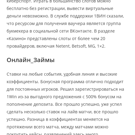
киберспорт. Играть в большинство слотов можно
бесплатно без регистрации, вывести виртуальные
деньги невозможно. В службе поддержки 1ВИН сказали,
что ресурсом для получения ваучера является группа
букмекера в социальной сети ВКонтакте. В разделе
«Казино» представлены слоты от более чем 20
провайдеров, включая Netent, Betsoft, MG, 1×2.
Онлайн_Займы
Ставки на любые события, удобная линия и высокие
коэффициенты. Бонусная программа отлично подходит
для постоянных игроков. Решил зарегистрироваться на
1Win из-за выгодного предложения с 500% бонусом на
пополнение депозита. Все прошло успешно, уже успел
сделать несколько ставок на лайв матчи, все прошло
успешно. Разница в коэффициентах меняется на
протяжении всего матча, между матчами можно
покрутить кейсы, развлечений здесь много.