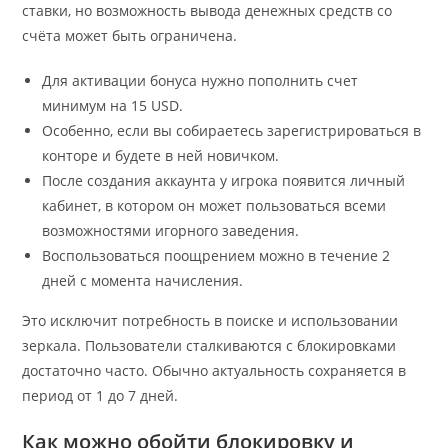
ставки, но возможность вывода денежных средств со
счёта может быть ограничена.
Для активации бонуса нужно пополнить счет
минимум на 15 USD.
Особенно, если вы собираетесь зарегистрироваться в
конторе и будете в ней новичком.
После создания аккаунта у игрока появится личный
кабинет, в котором он может пользоваться всеми
возможностями игорного заведения.
Воспользоваться поощрением можно в течение 2
дней с момента начисления.
Это исключит потребность в поиске и использовании
зеркала. Пользователи сталкиваются с блокировками
достаточно часто. Обычно актуальность сохраняется в
период от 1 до 7 дней.
Как можно обойти блокировку и