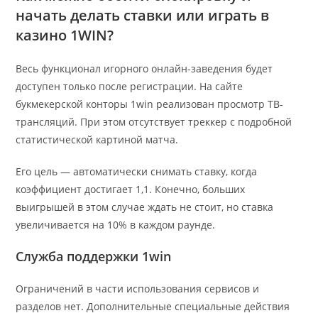
начать делать ставки или играть в
казино 1WIN?
Весь функционал игорного онлайн-заведения будет
доступен только после регистрации. На сайте
букмекерской конторы 1win реализован просмотр ТВ-
трансляций. При этом отсутствует треккер с подробной
статистической картиной матча.
Его цель — автоматически снимать ставку, когда
коэффициент достигает 1,1. Конечно, больших
выигрышей в этом случае ждать не стоит, но ставка
увеличивается на 10% в каждом раунде.
Служба поддержки 1win
Ограничений в части использования сервисов и
разделов нет. Дополнительные специальные действия