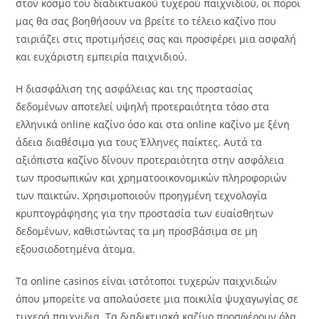
στον κόσμο του διαδικτυακού τυχερού παιχνιδιού, οι πόροι
μας θα σας βοηθήσουν να βρείτε το τέλειο καζίνο που
ταιριάζει στις προτιμήσεις σας και προσφέρει μια ασφαλή
και ευχάριστη εμπειρία παιχνιδιού.
Η διασφάλιση της ασφάλειας και της προστασίας
δεδομένων αποτελεί υψηλή προτεραιότητα τόσο στα
ελληνικά online καζίνο όσο και στα online καζίνο με ξένη
άδεια διαθέσιμα για τους Έλληνες παίκτες. Αυτά τα
αξιόπιστα καζίνο δίνουν προτεραιότητα στην ασφάλεια
των προσωπικών και χρηματοοικονομικών πληροφοριών
των παικτών. Χρησιμοποιούν προηγμένη τεχνολογία
κρυπτογράφησης για την προστασία των ευαίσθητων
δεδομένων, καθιστώντας τα μη προσβάσιμα σε μη
εξουσιοδοτημένα άτομα.
Τα online casinos είναι ιστότοποι τυχερών παιχνιδιών
όπου μπορείτε να απολαύσετε μια ποικιλία ψυχαγωγίας σε
τυχερά παιχνιδια. Τα διαδικτυακά καζίνο προσφέρουν όλα