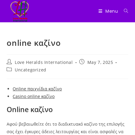
Menu
Skip
to
online καζίνο
content
Post
Post
Love Heralds International
May 7, 2025
author:
published:
Post
Uncategorized
category:
Online παιχνίδια καζίνο
Casino online καζίνο
Online καζίνο
Αφού βεβαιωθείτε ότι το διαδικτυακό καζίνο της επιλογής
σας έχει έγκυρες άδειες λειτουργίας και είναι ασφαλές να