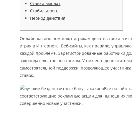
Ставки выплат
Стабильность
Период действия
Онлайн-казино помогают игрокам делать ставки в игр
играя в Интернете. Веб-сайты, как правило, управля
каждой проблеме. Зарегистрированные работники до
законодательство по ставкам. У них есть дополнител
самостоятельной поддержки, позволяющее участникам
ставок.
Все онлайн-к
соответствующие рекламные акции для нынешних люд
совершенно новые участники.