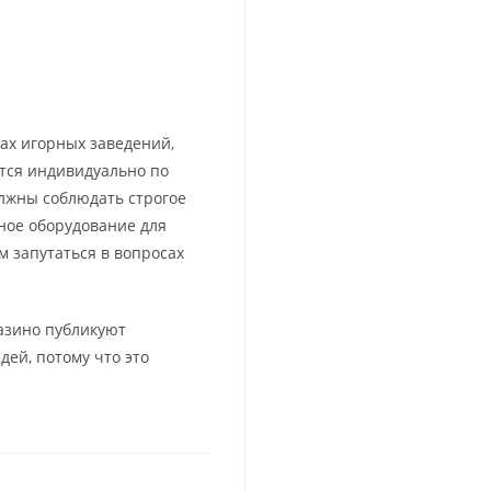
ах игорных заведений,
ются индивидуально по
лжны соблюдать строгое
ьное оборудование для
 запутаться в вопросах
азино публикуют
ей, потому что это