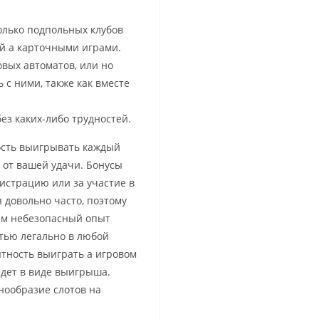
олько подпольных клубов
ой а карточными играми.
овых автоматов, или но
 с ними, также как вместе
ез каких-либо трудностей.
ность выигрывать каждый
т от вашей удачи. Бонусы
истрацию или за участие в
 довольно часто, поэтому
аем небезопасный опыт
стью легально в любой
ятность выиграть а игровом
идет в виде выигрыша.
нообразие слотов на