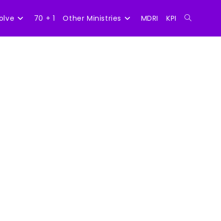
olve
70 + 1
Other Ministries
MDRI
KPI
Toggle
website
search