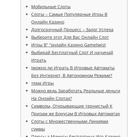
Мобильные Слоты
Слоты – Самые Популярные Игры В
Онлайн Казино
Долгосрочный Процесс – Залог Успеха
Выберите этот Для Вас Онлайн Слот
Игры В” “онлайн Казино Gametwist
Выбирай Бесплатный Слот И начинай
Играть
Iможно ли Играть В Игровые Автоматы
Без Интернет, В Автономном Режиме?
тема Игры
Можно ведь Заработать Реальные деньги
На Онлайн Слотах?
Символы, Открывающие тернистый К
Призам же Бонусам В Игровых Автоматах
Слоты с Множественными Линиями
суммы
Плюсы а Минусы Бесплатных Игр Казино