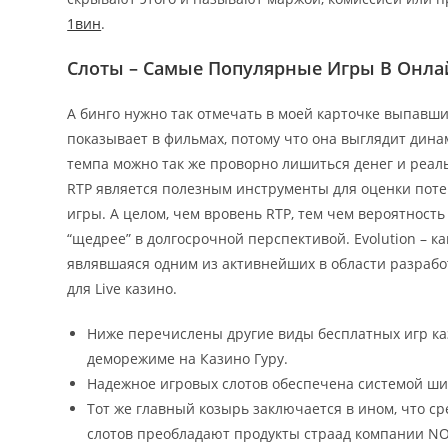
1вин
.
Слоты – Самые Популярные Игры В Онла
А бинго нужно так отмечать в моей карточке выпавши
показывает в фильмах, потому что она выглядит дина
темпа можно так же проворно лишиться денег и реаль
RTP является полезным инструменты для оценки пот
игры. А целом, чем вровень RTP, тем чем вероятность 
“щедрее” в долгосрочной перспективой. Evolution – к
являвшаяся одним из активнейших в области разрабо
для Live казино.
Ниже перечислены другие виды бесплатных игр ка
деморежиме на Казино Гуру.
Надежное игровых слотов обеспечена системой ши
Тот же главный козырь заключается в ином, что с
слотов преобладают продукты страад компании N