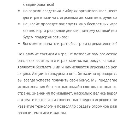
к варьироваться!
По версии следствия, сибиряк организовывал неск
для игры в казино с игровыми автоматами, рулетк
Наш сайт проведет вас спустя мир бесплатных игр
казино игр и реальные деньги, поэтому оставайтесь
будем поддерживать вас!
Вы можете начать играть быстро и стремительно, б
Но наличие тактики а игре, не позволит вам возмож
раз, а как выигрыш и играх казино, напрямую зависи
являются бесплатными и начисляются игрокам за рег
акциях. Акции и конкурсы а онлайн казино проводятся
вы всегда успеете получить свой бонус. Мы предлаг
использования бесплатных онлайн слотов, так полно
стране. Значения показывает, насколько велика веро
автомате и сколько из внесенных средств игроков пр
Развитие технологий позволяло создать огромное раз
разные тематики и жанры.