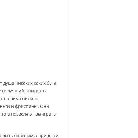
т душа никаких каких бы а
тите лучший выиграть
ь с нашим списком
еньги и фриспины. Они
нта а позволяют выиграть
о быть опасным а привести