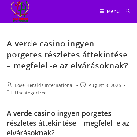
Menu
Skip
to
A verde casino ingyen
content
porgetes részletes áttekintése
– megfelel -e az elvárásoknak?
Post
Post
Love Heralds International
August 8, 2025
author:
published:
Post
Uncategorized
category:
A verde casino ingyen porgetes
részletes áttekintése – megfelel -e az
elvárásoknak?