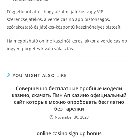
Függetlenül attól, hogy alkalmi játékos vagy VIP
szerencsejátékos, a verde casino app biztonságos,
szórakoztató és játékos-központú kaszinóhelyet biztosít.
Ha megbízható online kaszinót keres, akkor a verde casino
ingyen porgetes kiváló választás.
YOU MIGHT ALSO LIKE
Совершенно бесплатные пробные модели
казино, скачать Пин Ап казино официальный
сайт которые можно опробовать бесплатно
без тарелки
November 30, 2023
online casino sign up bonus