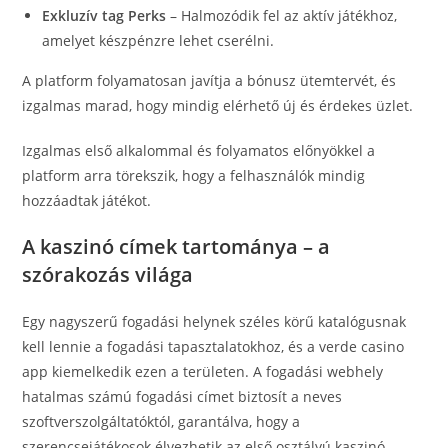
Exkluzív tag Perks
– Halmozódik fel az aktív játékhoz,
amelyet készpénzre lehet cserélni.
A platform folyamatosan javítja a bónusz ütemtervét, és
izgalmas marad, hogy mindig elérhető új és érdekes üzlet.
Izgalmas első alkalommal és folyamatos előnyökkel a
platform arra törekszik, hogy a felhasználók mindig
hozzáadtak játékot.
A kaszinó címek tartománya – a
szórakozás világa
Egy nagyszerű fogadási helynek széles körű katalógusnak
kell lennie a fogadási tapasztalatokhoz, és a verde casino
app kiemelkedik ezen a területen. A fogadási webhely
hatalmas számú fogadási címet biztosít a neves
szoftverszolgáltatóktól, garantálva, hogy a
szerencsejátékosok élvezhetik az első osztályú kaszinó