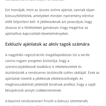
Ezt mondják, mint az összes online ajánlat, vannak olyan
bónuszfeltételek, amelyeket minden nyeremény elérése
előtt teljesíteni kell. A játékosoknak azt javasoljuk, hogy
olvassa el a feltételeket gondosan, hogy megértse az
ajánlathoz kapcsolódó követelményeket.
Exkluzív ajánlatok az aktív tagok számára
A nagylelkű regisztrációs megállapodáson túl a verde
casino ingyen porgetes biztosítja, hogy a
szerencsejátékosok továbbra is elkötelezettek és
ösztönözzék a rendszeres ösztönzők széles skáláját. Ezek az
ajánlatok növelik a játékosok elkötelezettségét, és
meghosszabbított játékidőt kínálnak anélkül, hogy a saját
készpénzük annyit csökkentenének.
A kaszinó rendszeresen frissíti a bónusz ütemtervét,