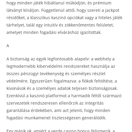
hogy minden játék hibátlanul működjön, és prémium
látványt kínáljon. Függetlenül attól, hogy szereti a jackpot
résidőket, a klasszikus kaszinó opciókat vagy a hiteles játék
tárhelyet, talál egy intuitív és zökkenőmentes felületet,
amelyet minden fogadási elváráshoz igazítottak.
A
A biztonság az egyik legfontosabb alapelv: a webhely a
legmodernebb kibervédelmi rendszereket használja az
összes pénzügyi tevékenység és személyes részlet
védelmére. Egyszerűen fogalmazva: a fiókok feltöltése, a
kivonások és a személyes adatok teljesen biztonságosak.
Ezenkívül a kaszinó platformot a harmadik féltől származó
szervezetek rendszeresen ellenőrzik az integritás
garantálása érdekében, ami azt jelenti, hogy minden
fogadási munkamenet tisztességesen generálódik.
Egy másik ok, amiért a verde casino bonus felismerik, a