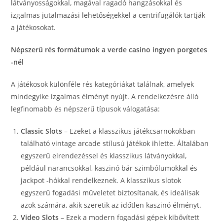
látványosságokkal, magával ragadó hangzásokkal és
izgalmas jutalmazási lehetőségekkel a centrifugálók tartják
a játékosokat.
Népszerű rés formátumok a verde casino ingyen porgetes
-nél
A játékosok különféle rés kategóriákat találnak, amelyek
mindegyike izgalmas élményt nyújt. A rendelkezésre álló
legfinomabb és népszerű típusok válogatása:
Classic Slots
– Ezeket a klasszikus játékcsarnokokban
található vintage arcade stílusú játékok ihlette. Általában
egyszerű elrendezéssel és klasszikus látványokkal,
például narancsokkal, kaszinó bár szimbólumokkal és
jackpot -hókkal rendelkeznek. A klasszikus slotok
egyszerű fogadási műveletet biztosítanak, és ideálisak
azok számára, akik szeretik az időtlen kaszinó élményt.
Video Slots
– Ezek a modern fogadási gépek kibővített