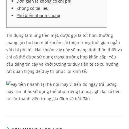
Đơn giản là không có chi phí
Không có tài liệu
Phổ biến nhanh chóng
Tín dụng tạm ứng tiền mặt, được gọi là tốt hơn, thường
mang lại cho bạn một khoản cải thiện trong thời gian ngắn
với chi phí tốt. Hai khoản vay này sẽ mang tính thân thiết và
chỉ có thể được sử dụng trong trường hợp khẩn cấp. Yêu
cầu đáng tin cậy và khởi xướng tư duy tiền tệ có xu hướng
rất quan trọng để duy trì phúc lợi kinh tế.
Thay vì tiến độ ngày trả lương,
hãy cân nhắc sử dụng thẻ phút riêng tư hoặc ghi lại số tiền
từ các thành viên trong gia đình và bắt đầu.