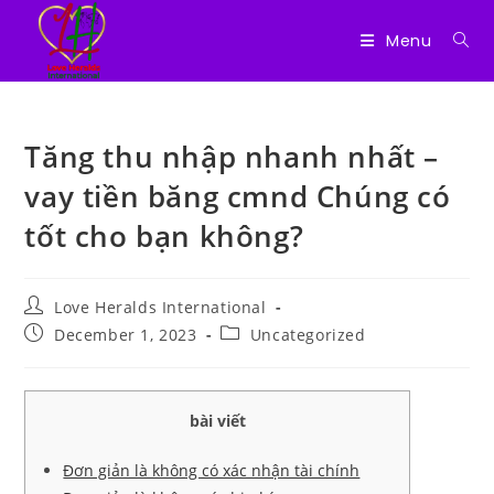
Menu
Skip
to
Tăng thu nhập nhanh nhất –
content
vay tiền băng cmnd Chúng có
tốt cho bạn không?
Post
Love Heralds International
author:
Post
Post
December 1, 2023
Uncategorized
published:
category:
bài viết
Đơn giản là không có xác nhận tài chính