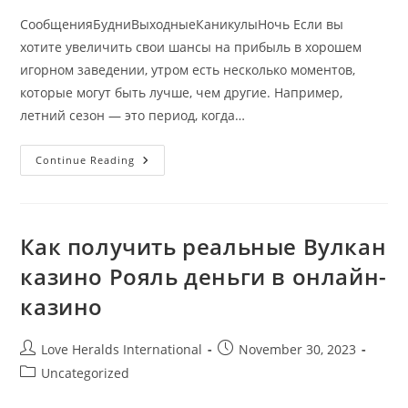
СообщенияБудниВыходныеКаникулыНочь Если вы
хотите увеличить свои шансы на прибыль в хорошем
игорном заведении, утром есть несколько моментов,
которые могут быть лучше, чем другие. Например,
летний сезон — это период, когда…
Время
Continue Reading
24
Вулкан
Играть
В
Казино
Как получить реальные Вулкан
казино Рояль деньги в онлайн-
казино
Post
Post
Love Heralds International
November 30, 2023
author:
published:
Post
Uncategorized
category: