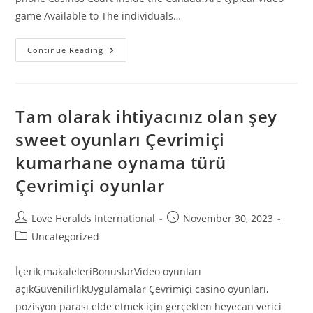
game Available to The individuals…
Shell
Continue Reading
Out
By
The
Cell
Phone
Expenses
Tam olarak ihtiyacınız olan şey
Local
Top
sweet oyunları Çevrimiçi
Casino
Sites
kumarhane oynama türü
Real
Money
Casinos
Çevrimiçi oyunlar
Casino
All
Of
Us,
Post
Post
Love Heralds International
November 30, 2023
15+
author:
published:
Post
Casinos
Uncategorized
With
category:
Cellular
Credit
İçerik makaleleriBonuslarVideo oyunları
açıkGüvenilirlikUygulamalar Çevrimiçi casino oyunları,
pozisyon parası elde etmek için gerçekten heyecan verici