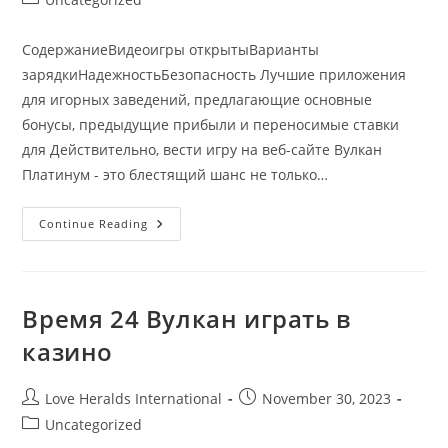
category:
СодержаниеВидеоигры открытыВарианты
зарядкиНадежностьБезопасность Лучшие приложения
для игорных заведений, предлагающие основные
бонусы, предыдущие прибыли и переносимые ставки
для Действительно, вести игру на веб-сайте Вулкан
Платинум - это блестящий шанс не только…
Как
Continue Reading
Создать
Вулкан
Платинум
Приложение
Для
Интернет-
Время 24 Вулкан играть в
Казино
казино
Post
Post
Love Heralds International
November 30, 2023
author:
published:
Post
Uncategorized
category: