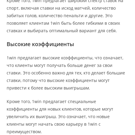
Кроме того, 1win предлагает широкий спектр ставок на
спорт, включая ставки на исход матчей, количество
забитых голов, количество пенальти и другие. Это
позволяет клиентам 1win быть более гибкими в своих
ставках и выбирать оптимальный вариант для себя.
Высокие коэффициенты
1win предлагает высокие коэффициенты, что означает,
что клиенты могут получать больше денег за свои
ставки. Это особенно важно для тех, кто делает большие
ставки, потому что высокие коэффициенты могут
привести к более высоким выигрышам.
Кроме того, 1win предлагает специальные
коэффициенты для новых клиентов, которые могут
увеличить их выигрыш. Это означает, что новые
клиенты могут начать свою карьеру в 1win с
преимуществом.