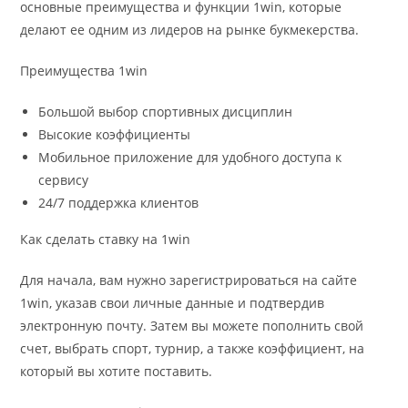
основные преимущества и функции 1win, которые
делают ее одним из лидеров на рынке букмекерства.
Преимущества 1win
Большой выбор спортивных дисциплин
Высокие коэффициенты
Мобильное приложение для удобного доступа к
сервису
24/7 поддержка клиентов
Как сделать ставку на 1win
Для начала, вам нужно зарегистрироваться на сайте
1win, указав свои личные данные и подтвердив
электронную почту. Затем вы можете пополнить свой
счет, выбрать спорт, турнир, а также коэффициент, на
который вы хотите поставить.