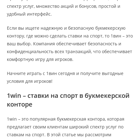
спектр услуг, множество акций и бонусов, простой и
удобный интерфейс.
Если вы ищете надежную и безопасную букмекерскую
контору, где можно сделать ставки на спорт, то 1вин – это
ваш выбор. Компания обеспечивает безопасность и
конфиденциальность всех транзакций, что обеспечивает
комфортную игру для игроков.
Начните играть с 1вин сегодня и получите выгодные
условия для игроков!
1win – ставки на спорт в букмекерской
конторе
1win – это популярная букмекерская контора, которая
предлагает своим клиентам широкий спектр услуг по
ставкам на спорт. В этой статье мы рассмотрим