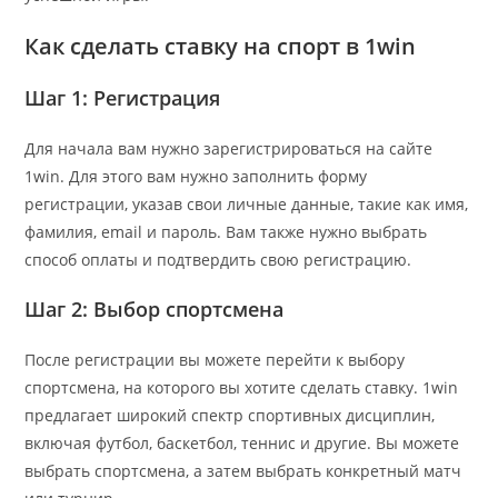
Как сделать ставку на спорт в 1win
Шаг 1: Регистрация
Для начала вам нужно зарегистрироваться на сайте
1win. Для этого вам нужно заполнить форму
регистрации, указав свои личные данные, такие как имя,
фамилия, email и пароль. Вам также нужно выбрать
способ оплаты и подтвердить свою регистрацию.
Шаг 2: Выбор спортсмена
После регистрации вы можете перейти к выбору
спортсмена, на которого вы хотите сделать ставку. 1win
предлагает широкий спектр спортивных дисциплин,
включая футбол, баскетбол, теннис и другие. Вы можете
выбрать спортсмена, а затем выбрать конкретный матч