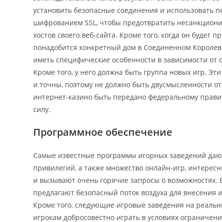
установить безопасные соединения и использовать п
шифрованием SSL, чтобы предотвратить несанкцион
хостов своего веб-сайта. Кроме того, когда он будет п
понадобится конкретный дом в Соединенном Королевст
иметь специфические особенности в зависимости от 
Кроме того, у него должна быть группа новых игр. Эт
и точны, поэтому не должно быть двусмысленности от
интернет-казино быть передано федеральному прави
силу.
Программное обеспечение
Самые известные программы игорных заведений даю
привилегий, а также множество онлайн-игр, интерес
и вызывают очень горячие запросы о возможностях. 
предлагают безопасный поток воздуха для внесения и
Кроме того, следующие игровые заведения на реаль
игрокам добросовестно играть в условиях ограничен