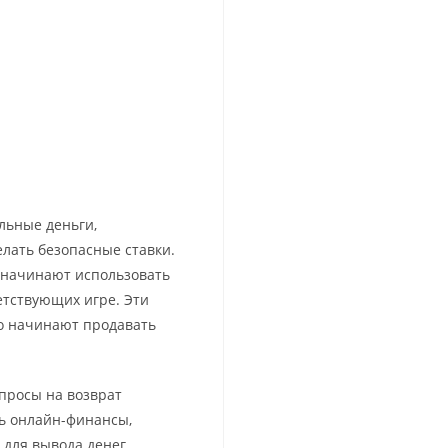
льные деньги,
елать безопасные ставки.
 начинают использовать
етствующих игре. Эти
о начинают продавать
просы на возврат
ть онлайн-финансы,
 для вывода денег.