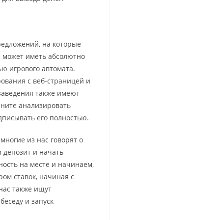
редложений, на которые
н может иметь абсолютно
ю игрового автомата.
ования с веб-страницей и
заведения также имеют
чните анализировать
дписывать его полностью.
многие из нас говорят о
и депозит и начать
ность на месте и начинаем,
ом ставок, начиная с
нас также ищут
беседу и запуск