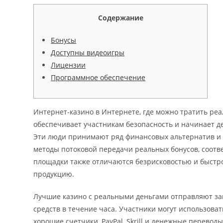
Содержание
Бонусы
Доступны видеоигры
Лицензии
Программное обеспечение
Интернет-казино в Интернете, где можно тратить реа
обеспечивает участникам безопасность и начинает д
Эти люди принимают ряд финансовых альтернатив и
методы потоковой передачи реальных бонусов, соотв
площадки также отличаются безрисковостью и быстр
продукцию.
Лучшие казино с реальными деньгами отправляют за
средств в течение часа.
Участники могут использова
хорошие счетчики, PayPal, Skrill и денежные переводы