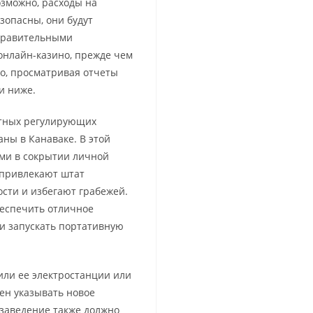
озможно, расходы на
зопасны, они будут
здравительными
 онлайн-казино, прежде чем
то, просматривая отчеты
и ниже.
етных регулирующих
аны в Канаваке. В этой
ами в сокрытии личной
 привлекают штат
ости и избегают грабежей.
еспечить отличное
 и запускать портативную
или ее электростанции или
ен указывать новое
 заведение также должно