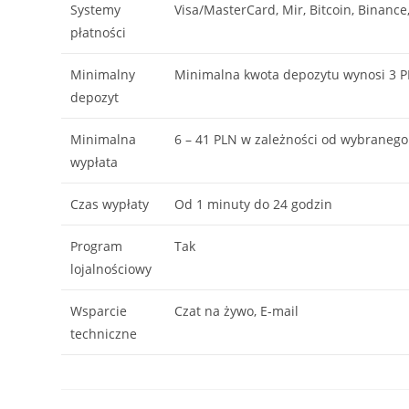
Systemy
Visa/MasterCard, Mir, Bitcoin, Binanc
płatności
Minimalny
Minimalna kwota depozytu wynosi 3 
depozyt
Minimalna
6 – 41 PLN w zależności od wybranego
wypłata
Czas wypłaty
Od 1 minuty do 24 godzin
Program
Tak
lojalnościowy
Wsparcie
Czat na żywo, E-mail
techniczne