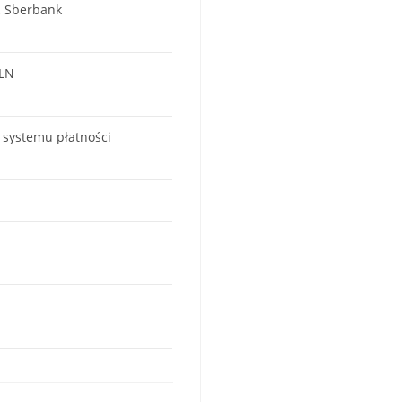
e, Sberbank
PLN
 systemu płatności