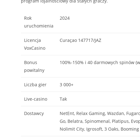
program lojalnościowy dla stałych graczy.
Rok
2024
uruchomienia
Licencja
Curaçao 147717/JAZ
VoxCasino
Bonus
100%-150% i 40 darmowych spinów (w 
powitalny
Liczba gier
3 000+
Live-casino
Tak
Dostawcy
NetEnt, Relax Gaming, Wazdan, Fugaro,
Go, Belatra, Spinomenal, Platipus, Evo
Nolimit City, Igrosoft, 3 Oaks, Boomin