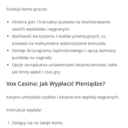
Funkcje konta gracza:
Historia gier i transakcji pozwala na monitorowanie
swoich wydatków i wygranych.
Możliwość korzystania z kodów promocyjnych, co
pozwala na maksymalne wykorzystanie bonusów.
Dostęp do programu lojalnościowego z opcją wymiany
punktów na nagrody.
Opcje zarządzania ustawieniami bezpieczeństwa, takie
jak limity wpłat i czas gry.
Vox Casino: Jak Wypłacić Pieniądze?
Kasyno umożliwia szybkie i bezpieczne wypłaty wygranych.
Instrukcja wypłaty:
Zaloguj się na swoje konto.