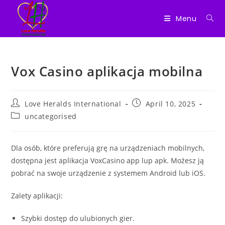
Menu
Skip
to
Vox Casino aplikacja mobilna
content
Post
Post
Love Heralds International
April 10, 2025
author:
published:
Post
uncategorised
category:
Dla osób, które preferują grę na urządzeniach mobilnych,
dostępna jest aplikacja VoxCasino app lup apk. Możesz ją
pobrać na swoje urządzenie z systemem Android lub iOS.
Zalety aplikacji:
Szybki dostęp do ulubionych gier.