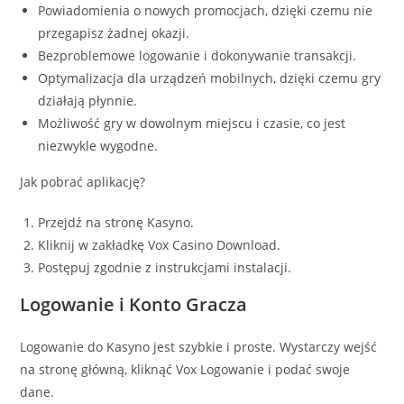
Powiadomienia o nowych promocjach, dzięki czemu nie
przegapisz żadnej okazji.
Bezproblemowe logowanie i dokonywanie transakcji.
Optymalizacja dla urządzeń mobilnych, dzięki czemu gry
działają płynnie.
Możliwość gry w dowolnym miejscu i czasie, co jest
niezwykle wygodne.
Jak pobrać aplikację?
Przejdź na stronę Kasyno.
Kliknij w zakładkę Vox Casino Download.
Postępuj zgodnie z instrukcjami instalacji.
Logowanie i Konto Gracza
Logowanie do Kasyno jest szybkie i proste. Wystarczy wejść
na stronę główną, kliknąć Vox Logowanie i podać swoje
dane.