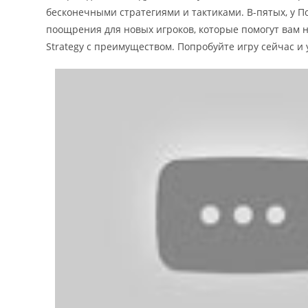
бесконечными стратегиями и тактиками. В-пятых, у П
поощрения для новых игроков, которые помогут вам н
Strategy с преимуществом. Попробуйте игру сейчас и 