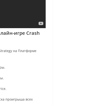
лайн-игре Crash
trategy на Платформе
гры.
ры.
ice.
иска проигрыша всех