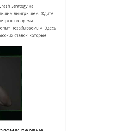
rash Strategy на
большим выигрышем. Ждите
ыигрыш вовремя.
 опыт незабываемым. Здесь
соких ставок, которые
ердоме: первые