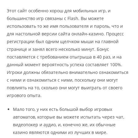
Этот сайт особенно хорош для мобильных игр, и
большинство игр связаны с Flash. Вы можете
использовать то же имя пользователя и пароль, что и
для настольной версии сайта онлайн-казино. Процесс
регистрации был одним щелчком мыши на главной
странице и занял всего несколько минут. Бонус
поставляется с требованием отыгрыша в 40 раз, и на
данный момент вероятность успеха составляет 100%.
Игроки должны обязательно внимательно ознакомиться
с ними и ознакомиться с ними, поскольку они могут
повлиять на то, сколько они могут выиграть от своего
игрового опыта.
Мало того, у них есть большой выбор игровых
автоматов, которые вы можете испытать через чат,
видеопокер и аудио, и, конечно же, их обычные
казино являются одними из лучших в мире.