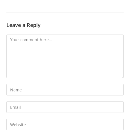
Leave a Reply
Comment
Enter
your
name
Enter
or
your
username
email
Enter
to
address
your