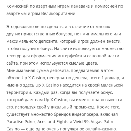
Комиссией по азартным играм Канаваке и Комиссией по
азартным играм Великобритании.
Это довольно легко сделать, и в отличие от многих
других приветственных бонусов, нет минимального или
максимального депозита, который игрок должен внести,
чтобы получить бонус. На сайте используется множество
текстур для оформления интерфейса и основной части
сайта, при этом используются смелые цвета.
Минимальная сумма депозита, предлагаемая в этом
обзоре Up X Casino, невероятно дешева, всего 1 доллар, и
именно здесь Up X Casino находится на своей маленькой
территории. Каждый раз, когда вы получаете бонус,
который дает вам Up X Casino, вы имеете право вывести
его, используя свой уникальный промо-код. Кроме того,
существует множество брендов видеопокера, включая
Paradise Poker, Aces and Eights и Vivid 99. Vegas Palm
Casino — еще одно очень популярное онлайн-казино,