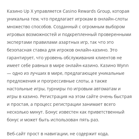
Казино Up X управляется Casino Rewards Group, которая
уникальна тем, что предлагает игрокам в онлайн-слоты
множество способов. Созданный с огромным выбором
игровых возможностей и подкрепленный проверенными
экспертами правилами азартных игр, так что это
безопасная ставка для игроков онлайн-казино. Это
гарантирует, что уровень обслуживания клиентов не
имеет себе равных в мире онлайн-казино. Казино Wynn
— одно из лучших в мире, предлагающее уникальные
предложения и прогрессивные слоты, а также
настольные игры, турниры по игровым автоматам и
игры в казино. Регистрация на этом сайте очень быстрая
и простая, а процесс регистрации занимает всего
несколько минут. Бонус известен как приветственный
бонус и может быть использован пять раз.
Веб-сайт прост в навигации, не содержит кода,