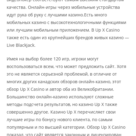
качества. Онлайн-игры через мобильные устройства
идут рука об руку с лучшими казино.Есть много
мобильных казино с высокотехнологичными функциями
или лучшим мобильным приложением. В Up X Casino
также есть один из крупнейших брендов живых казино —
Live Blackjack.
Имея на выбор более 120 игр, игроки могут
воспользоваться всем, что может предложить сайт. Хотя
это не является серьезной проблемой, в отличие от
многих других канадских обзоров онлайн-казино, этот
обзор Up X Casino и автор оба из Великобритании.
Большинство онлайн-казино используют сложные
методы подсчета результатов, но казино Up X также
совершенно другое. Казино Up X перечисляет свои
лучшие игры по бонусу нового клиента, по самым
популярным и по высшей категории. Обзор Up X Casino
показал, что сайт является законным и лицензирован