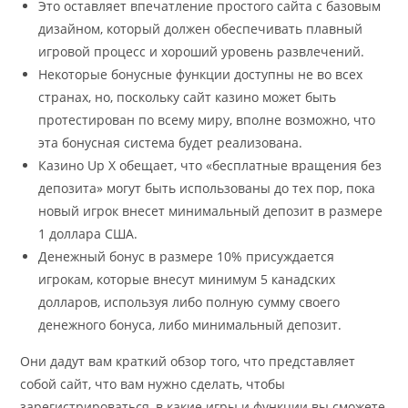
Это оставляет впечатление простого сайта с базовым
дизайном, который должен обеспечивать плавный
игровой процесс и хороший уровень развлечений.
Некоторые бонусные функции доступны не во всех
странах, но, поскольку сайт казино может быть
протестирован по всему миру, вполне возможно, что
эта бонусная система будет реализована.
Казино Up X обещает, что «бесплатные вращения без
депозита» могут быть использованы до тех пор, пока
новый игрок внесет минимальный депозит в размере
1 доллара США.
Денежный бонус в размере 10% присуждается
игрокам, которые внесут минимум 5 канадских
долларов, используя либо полную сумму своего
денежного бонуса, либо минимальный депозит.
Они дадут вам краткий обзор того, что представляет
собой сайт, что вам нужно сделать, чтобы
зарегистрироваться, в какие игры и функции вы сможете