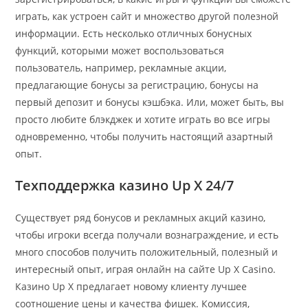
играть, как устроен сайт и множество другой полезной
информации. Есть несколько отличных бонусных
функций, которыми может воспользоваться
пользователь, например, рекламные акции,
предлагающие бонусы за регистрацию, бонусы на
первый депозит и бонусы кэшбэка. Или, может быть, вы
просто любите блэкджек и хотите играть во все игры
одновременно, чтобы получить настоящий азартный
опыт.
Техподдержка казино Up X 24/7
Существует ряд бонусов и рекламных акций казино,
чтобы игроки всегда получали вознаграждение, и есть
много способов получить положительный, полезный и
интересный опыт, играя онлайн на сайте Up X Casino.
Казино Up X предлагает новому клиенту лучшее
соотношение цены и качества фишек. Комиссия,