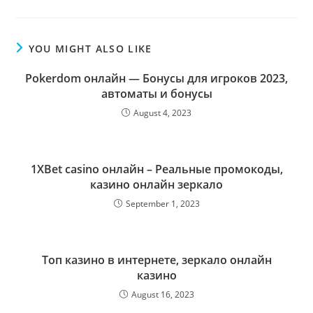
YOU MIGHT ALSO LIKE
Pokerdom онлайн — Бонусы для игроков 2023,
автоматы и бонусы
August 4, 2023
1XBet casino онлайн – Реальные промокоды,
казино онлайн зеркало
September 1, 2023
Топ казино в интернете, зеркало онлайн
казино
August 16, 2023