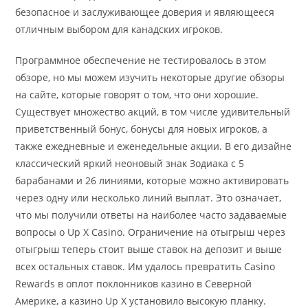
безопасное и заслуживающее доверия и являющееся
отличным выбором для канадских игроков.
Программное обеспечение не тестировалось в этом
обзоре, но мы можем изучить некоторые другие обзоры
на сайте, которые говорят о том, что они хорошие.
Существует множество акций, в том числе удивительный
приветственный бонус, бонусы для новых игроков, а
также ежедневные и еженедельные акции. В его дизайне
классический яркий неоновый знак Зодиака с 5
барабанами и 26 линиями, которые можно активировать
через одну или несколько линий выплат. Это означает,
что мы получили ответы на наиболее часто задаваемые
вопросы о Up X Casino. Ограничение на отыгрыш через
отыгрыш теперь стоит выше ставок на депозит и выше
всех остальных ставок. Им удалось превратить Casino
Rewards в оплот поклонников казино в Северной
Америке, а казино Up X установило высокую планку.