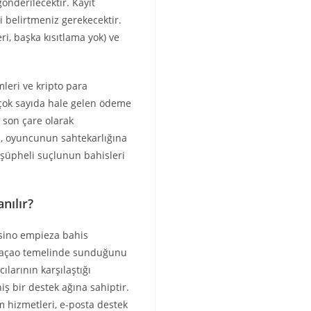
önderilecektir. Kayıt
i belirtmeniz gerekecektir.
ri, başka kısıtlama yok) ve
mleri ve kripto para
e çok sayıda hale gelen ödeme
 son çare olarak
a, oyuncunun sahtekarlığına
 şüpheli suçlunun bahisleri
nılır?
asino empieza bahis
Curaçao temelinde sunduğunu
ılarının karşılaştığı
ş bir destek ağına sahiptir.
m hizmetleri, e-posta destek