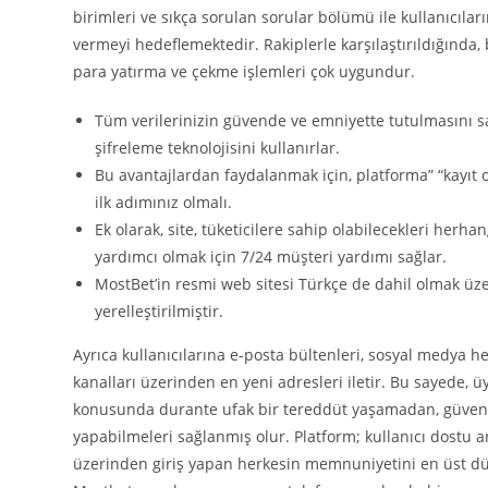
birimleri ve sıkça sorulan sorular bölümü ile kullanıcılar
vermeyi hedeflemektedir. Rakiplerle karşılaştırıldığında, 
para yatırma ve çekme işlemleri çok uygundur.
Tüm verilerinizin güvende ve emniyette tutulmasını s
şifreleme teknolojisini kullanırlar.
Bu avantajlardan faydalanmak için, platforma” “kayıt
ilk adımınız olmalı.
Ek olarak, site, tüketicilere sahip olabilecekleri herhan
yardımcı olmak için 7/24 müşteri yardımı sağlar.
MostBet’in resmi web sitesi Türkçe de dahil olmak üze
yerelleştirilmiştir.
Ayrıca kullanıcılarına e-posta bültenleri, sosyal medya hes
kanalları üzerinden en yeni adresleri iletir. Bu sayede, ü
konusunda durante ufak bir tereddüt yaşamadan, güvenli v
yapabilmeleri sağlanmış olur. Platform; kullanıcı dostu 
üzerinden giriş yapan herkesin memnuniyetini en üst dü