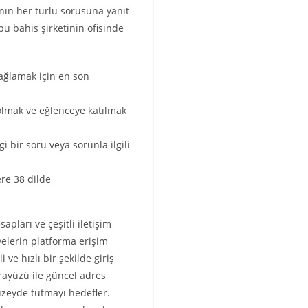
ının her türlü sorusuna yanıt
bu bahis şirketinin ofisinde
ağlamak için en son
 olmak ve eğlenceye katılmak
gi bir soru veya sorunla ilgili
re 38 dilde
apları ve çeşitli iletişim
yelerin platforma erişim
e hızlı bir şekilde giriş
arayüzü ile güncel adres
zeyde tutmayı hedefler.