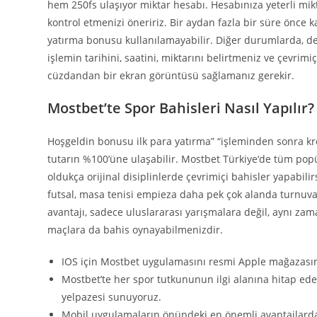
hem 250fs ulaşıyor miktar hesabı. Hesabınıza yeterli mik
kontrol etmenizi öneririz. Bir aydan fazla bir süre önce k
yatırma bonusu kullanılamayabilir. Diğer durumlarda, 
işlemin tarihini, saatini, miktarını belirtmeniz ve çevrimi
cüzdandan bir ekran görüntüsü sağlamanız gerekir.
Mostbet’te Spor Bahisleri Nasıl Yapılır?
Hoşgeldin bonusu ilk para yatırma” “işleminden sonra kred
tutarın %100’üne ulaşabilir. Mostbet Türkiye‘de tüm popü
oldukça orijinal disiplinlerde çevrimiçi bahisler yapabilirsin
futsal, masa tenisi empieza daha pek çok alanda turnuvala
avantajı, sadece uluslararası yarışmalara değil, aynı z
maçlara da bahis oynayabilmenizdir.
IOS için Mostbet uygulamasını resmi Apple mağazasınd
Mostbet’te her spor tutkununun ilgi alanına hitap ede
yelpazesi sunuyoruz.
Mobil uygulamaların önündeki en önemli avantajlarda