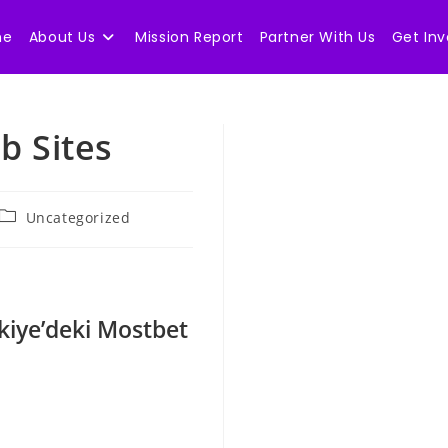
me
About Us
Mission Report
Partner With Us
Get Inv
b Sites
Post
Uncategorized
category:
rkiye’deki Mostbet