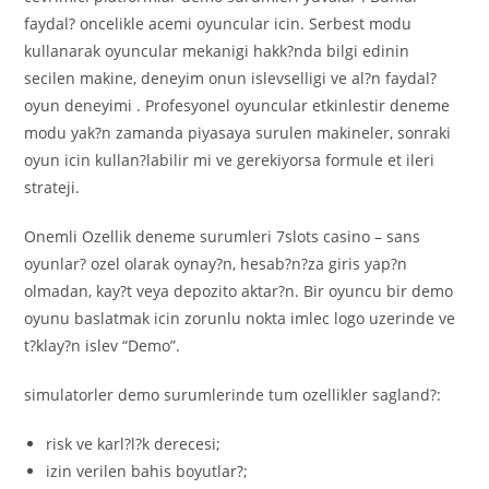
faydal? oncelikle acemi oyuncular icin. Serbest modu
kullanarak oyuncular mekanigi hakk?nda bilgi edinin
secilen makine, deneyim onun islevselligi ve al?n faydal?
oyun deneyimi . Profesyonel oyuncular etkinlestir deneme
modu yak?n zamanda piyasaya surulen makineler, sonraki
oyun icin kullan?labilir mi ve gerekiyorsa formule et ileri
strateji.
Onemli Ozellik deneme surumleri 7slots casino – sans
oyunlar? ozel olarak oynay?n, hesab?n?za giris yap?n
olmadan, kay?t veya depozito aktar?n. Bir oyuncu bir demo
oyunu baslatmak icin zorunlu nokta imlec logo uzerinde ve
t?klay?n islev “Demo”.
simulatorler demo surumlerinde tum ozellikler sagland?:
risk ve karl?l?k derecesi;
izin verilen bahis boyutlar?;