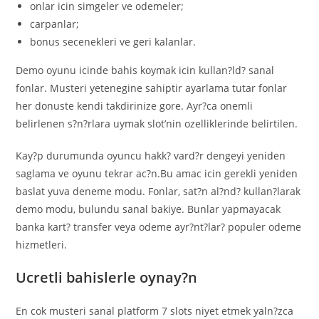
onlar icin simgeler ve odemeler;
carpanlar;
bonus secenekleri ve geri kalanlar.
Demo oyunu icinde bahis koymak icin kullan?ld? sanal
fonlar. Musteri yetenegine sahiptir ayarlama tutar fonlar
her donuste kendi takdirinize gore. Ayr?ca onemli
belirlenen s?n?rlara uymak slot’nin ozelliklerinde belirtilen.
Kay?p durumunda oyuncu hakk? vard?r dengeyi yeniden
saglama ve oyunu tekrar ac?n.Bu amac icin gerekli yeniden
baslat yuva deneme modu. Fonlar, sat?n al?nd? kullan?larak
demo modu, bulundu sanal bakiye. Bunlar yapmayacak
banka kart? transfer veya odeme ayr?nt?lar? populer odeme
hizmetleri.
Ucretli bahislerle oynay?n
En cok musteri sanal platform 7 slots niyet etmek yaln?zca