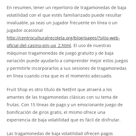
En resumen, tener un repertorio de tragamonedas de baja
volatilidad con el que estés familiarizado puede resultar
invaluable, ya seas un jugador frecuente en línea o un
jugador ocasional
http://centroculturalrecoleta.org/blog/pages/?sitio-web-
oficial-del-casino-pin-up_2.html
. El uso de nuestras
máquinas tragamonedas de juego gratuito y de baja
variación puede ayudarlo a comprender mejor estos juegos
y permitirle incorporarlos a sus sesiones de tragamonedas
en línea cuando crea que es el momento adecuado.
Fruit Shop es otro título de NetEnt que atraerá a los
amantes de las tragamonedas clásicas con su tema de
frutas. Con 15 líneas de pago y un emocionante juego de
bonificación de giros gratis, el mismo ofrece una
experiencia de baja volatilidad que es fácil de disfrutar.
Las tragamonedas de baja volatilidad ofrecen pagos