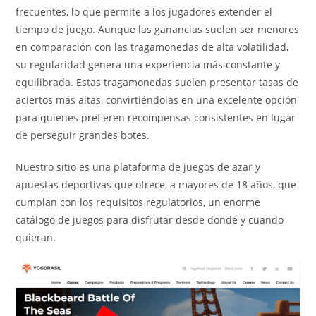
frecuentes, lo que permite a los jugadores extender el
tiempo de juego. Aunque las ganancias suelen ser menores
en comparación con las tragamonedas de alta volatilidad,
su regularidad genera una experiencia más constante y
equilibrada. Estas tragamonedas suelen presentar tasas de
aciertos más altas, convirtiéndolas en una excelente opción
para quienes prefieren recompensas consistentes en lugar
de perseguir grandes botes.
Nuestro sitio es una plataforma de juegos de azar y
apuestas deportivas que ofrece, a mayores de 18 años, que
cumplan con los requisitos regulatorios, un enorme
catálogo de juegos para disfrutar desde donde y cuando
quieran.