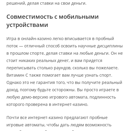
решений, делая ставки на свои деньги.
Совместимость с мобильными
устройствами
Игра в онлайн-казино легко вписывается в пробный
поток — отличный способ освоить научные дисциплины
в прошлом спорте, делая ставки на любые деньги. Он не
стоит никаких реальных денег, и вам придется
переписывать столько раундов, сколько вы пожелаете.
Витамин С также помогает вам лучше узнать спорт.
Однако это не гарантия того, что вы получите реальный
доход, поэтому будьте осторожны. Вы просто играете в
любую демо-версию игрового автомата, подлинность
которого проверена в интернет-казино.
Почти все интернет-казино предлагают пробные
игровые автоматы, чтобы дать людям возможность