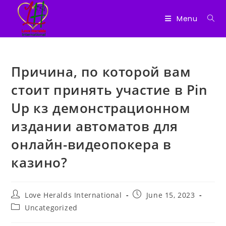
Menu
Skip
to
Причина, по которой вам
content
стоит принять участие в Pin
Up кз демонстрационном
издании автоматов для
онлайн-видеопокера в
казино?
Post
Post
Love Heralds International
June 15, 2023
author:
published:
Post
Uncategorized
category: