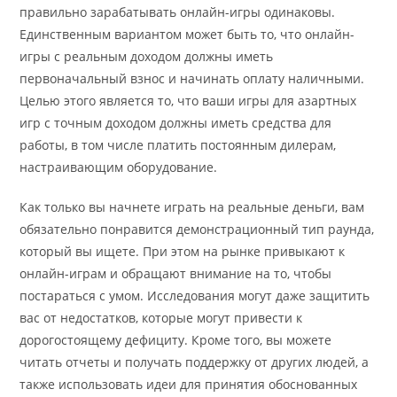
правильно зарабатывать онлайн-игры одинаковы.
Единственным вариантом может быть то, что онлайн-
игры с реальным доходом должны иметь
первоначальный взнос и начинать оплату наличными.
Целью этого является то, что ваши игры для азартных
игр с точным доходом должны иметь средства для
работы, в том числе платить постоянным дилерам,
настраивающим оборудование.
Как только вы начнете играть на реальные деньги, вам
обязательно понравится демонстрационный тип раунда,
который вы ищете. При этом на рынке привыкают к
онлайн-играм и обращают внимание на то, чтобы
постараться с умом. Исследования могут даже защитить
вас от недостатков, которые могут привести к
дорогостоящему дефициту. Кроме того, вы можете
читать отчеты и получать поддержку от других людей, а
также использовать идеи для принятия обоснованных