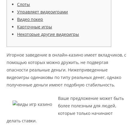
Слоты
Управляет видеоиграми
Видео покер
Карточные игры
Некоторые другие видеоигры
Игорное заведение в онлайн-казино имеет вкладчиков, с
помощью которых можно дружить, не подвергая
опасности реальные деньги. Нижеприведенные
видеоигры одинаковы по типу реальных денег, однако
полученные деньги имеют подобную стабильность.
Ваше предложение может быть
более полезным для людей,
которые только начинают
делать ставки.