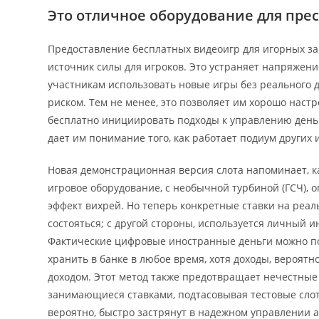
Это отличное оборудование для прес
Предоставление бесплатных видеоигр для игорных з
источник силы для игроков. Это устраняет напряжен
участникам использовать новые игры без реального
риском. Тем не менее, это позволяет им хорошо настр
бесплатно инициировать подходы к управлению деньг
дает им понимание того, как работает подиум других
Новая демонстрационная версия слота напоминает, к
игровое оборудование, с необычной турбиной (ГСЧ),
эффект вихрей. Но теперь конкретные ставки на реал
состояться; с другой стороны, используется личный 
Фактические цифровые иностранные деньги можно по
хранить в банке в любое время, хотя доходы, вероятн
доходом. Этот метод также предотвращает нечестные
занимающиеся ставками, подтасовывая тестовые слот
вероятно, быстро застрянут в надежном управлении 