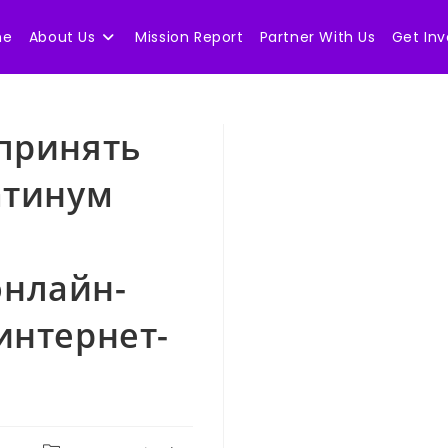
me
About Us
Mission Report
Partner With Us
Get Inv
 принять
атинум
нлайн-
интернет-