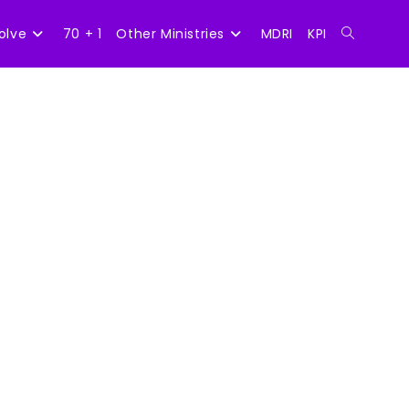
olve
70 + 1
Other Ministries
MDRI
KPI
Toggle
website
search