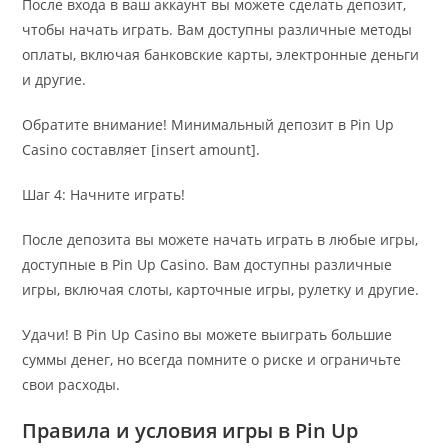
После входа в ваш аккаунт вы можете сделать депозит,
чтобы начать играть. Вам доступны различные методы
оплаты, включая банковские карты, электронные деньги
и другие.
Обратите внимание! Минимальный депозит в Pin Up
Casino составляет [insert amount].
Шаг 4: Начните играть!
После депозита вы можете начать играть в любые игры,
доступные в Pin Up Casino. Вам доступны различные
игры, включая слоты, карточные игры, рулетку и другие.
Удачи! В Pin Up Casino вы можете выиграть большие
суммы денег, но всегда помните о риске и ограничьте
свои расходы.
Правила и условия игры в Pin Up