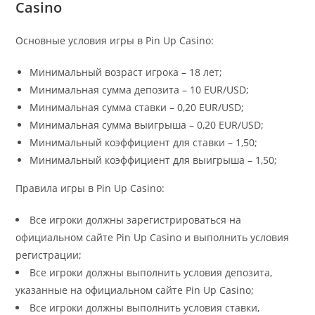
Casino
Основные условия игры в Pin Up Casino:
Минимальный возраст игрока – 18 лет;
Минимальная сумма депозита – 10 EUR/USD;
Минимальная сумма ставки – 0,20 EUR/USD;
Минимальная сумма выигрыша – 0,20 EUR/USD;
Минимальный коэффициент для ставки – 1,50;
Минимальный коэффициент для выигрыша – 1,50;
Правила игры в Pin Up Casino:
Все игроки должны зарегистрироваться на
официальном сайте Pin Up Casino и выполнить условия
регистрации;
Все игроки должны выполнить условия депозита,
указанные на официальном сайте Pin Up Casino;
Все игроки должны выполнить условия ставки,