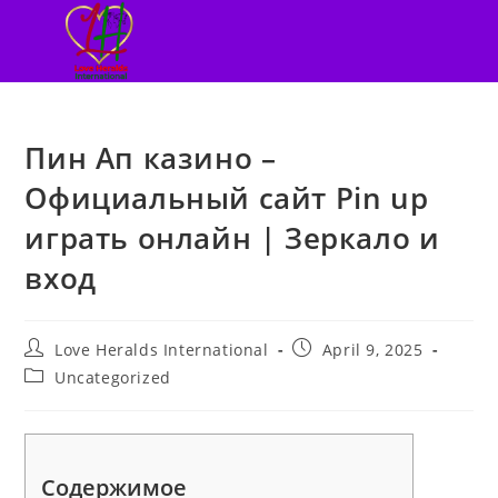
Skip
to
Пин Ап казино –
content
Официальный сайт Pin up
играть онлайн | Зеркало и
вход
Post
Post
Love Heralds International
April 9, 2025
author:
published:
Post
Uncategorized
category:
Содержимое