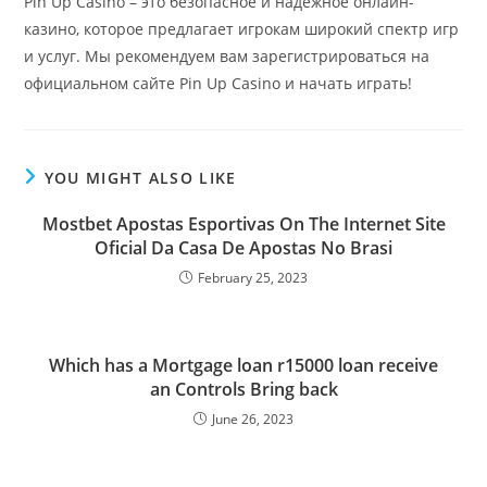
Pin Up Casino – это безопасное и надежное онлайн-
казино, которое предлагает игрокам широкий спектр игр
и услуг. Мы рекомендуем вам зарегистрироваться на
официальном сайте Pin Up Casino и начать играть!
YOU MIGHT ALSO LIKE
Mostbet Apostas Esportivas On The Internet Site
Oficial Da Casa De Apostas No Brasi
February 25, 2023
Which has a Mortgage loan r15000 loan receive
an Controls Bring back
June 26, 2023