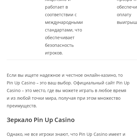
работает в
обеспечи
соответствии с
оплату
международными
выигрыш
стандартами, что
обеспечивает
безопасность
игроков.
Если вы ищете надежное и честное онлайн-казино, то
Pin Up Casino – это ваш выбор. Официальный сайт Pin Up
Casino – это место, где вы можете играть в любое время
и из любой точки мира, получая при этом множество
преимуществ.
Зеркало Pin Up Casino
Однако, не все игроки знают, что Pin Up Casino имеет и