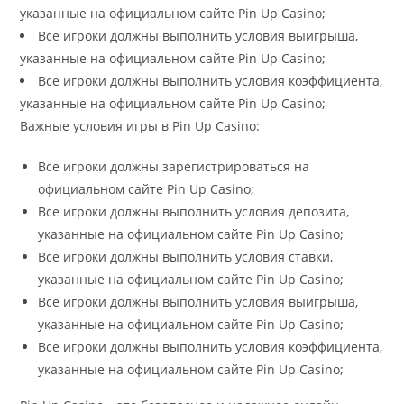
указанные на официальном сайте Pin Up Casino;
Все игроки должны выполнить условия выигрыша,
указанные на официальном сайте Pin Up Casino;
Все игроки должны выполнить условия коэффициента,
указанные на официальном сайте Pin Up Casino;
Важные условия игры в Pin Up Casino:
Все игроки должны зарегистрироваться на
официальном сайте Pin Up Casino;
Все игроки должны выполнить условия депозита,
указанные на официальном сайте Pin Up Casino;
Все игроки должны выполнить условия ставки,
указанные на официальном сайте Pin Up Casino;
Все игроки должны выполнить условия выигрыша,
указанные на официальном сайте Pin Up Casino;
Все игроки должны выполнить условия коэффициента,
указанные на официальном сайте Pin Up Casino;