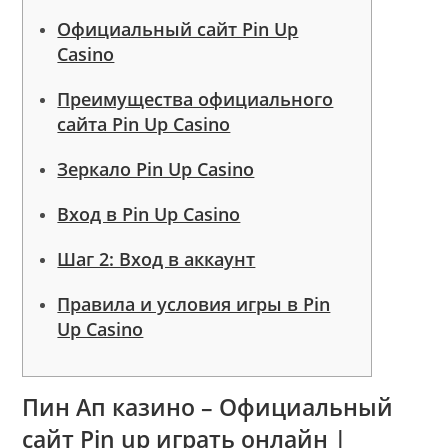
Официальный сайт Pin Up
Casino
Преимущества официального
сайта Pin Up Casino
Зеркало Pin Up Casino
Вход в Pin Up Casino
Шаг 2: Вход в аккаунт
Правила и условия игры в Pin
Up Casino
Пин Ап казино – Официальный
сайт Pin up играть онлайн |