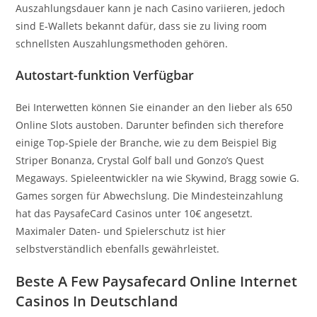
Auszahlungsdauer kann je nach Casino variieren, jedoch
sind E-Wallets bekannt dafür, dass sie zu living room
schnellsten Auszahlungsmethoden gehören.
Autostart-funktion Verfügbar
Bei Interwetten können Sie einander an den lieber als 650
Online Slots austoben. Darunter befinden sich therefore
einige Top-Spiele der Branche, wie zu dem Beispiel Big
Striper Bonanza, Crystal Golf ball und Gonzo’s Quest
Megaways. Spieleentwickler na wie Skywind, Bragg sowie G.
Games sorgen für Abwechslung. Die Mindesteinzahlung
hat das PaysafeCard Casinos unter 10€ angesetzt.
Maximaler Daten- und Spielerschutz ist hier
selbstverständlich ebenfalls gewährleistet.
Beste A Few Paysafecard Online Internet
Casinos In Deutschland