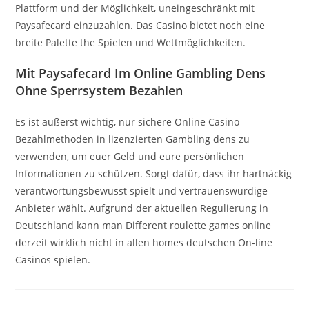
Plattform und der Möglichkeit, uneingeschränkt mit
Paysafecard einzuzahlen. Das Casino bietet noch eine
breite Palette the Spielen und Wettmöglichkeiten.
Mit Paysafecard Im Online Gambling Dens
Ohne Sperrsystem Bezahlen
Es ist äußerst wichtig, nur sichere Online Casino
Bezahlmethoden in lizenzierten Gambling dens zu
verwenden, um euer Geld und eure persönlichen
Informationen zu schützen. Sorgt dafür, dass ihr hartnäckig
verantwortungsbewusst spielt und vertrauenswürdige
Anbieter wählt. Aufgrund der aktuellen Regulierung in
Deutschland kann man Different roulette games online
derzeit wirklich nicht in allen homes deutschen On-line
Casinos spielen.