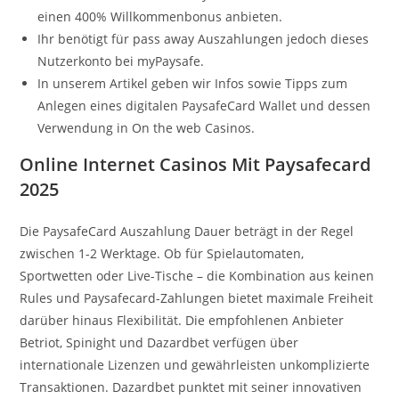
einen 400% Willkommenbonus anbieten.
Ihr benötigt für pass away Auszahlungen jedoch dieses
Nutzerkonto bei myPaysafe.
In unserem Artikel geben wir Infos sowie Tipps zum
Anlegen eines digitalen PaysafeCard Wallet und dessen
Verwendung in On the web Casinos.
Online Internet Casinos Mit Paysafecard
2025
Die PaysafeCard Auszahlung Dauer beträgt in der Regel
zwischen 1-2 Werktage. Ob für Spielautomaten,
Sportwetten oder Live-Tische – die Kombination aus keinen
Rules und Paysafecard-Zahlungen bietet maximale Freiheit
darüber hinaus Flexibilität. Die empfohlenen Anbieter
Betriot, Spinight und Dazardbet verfügen über
internationale Lizenzen und gewährleisten unkomplizierte
Transaktionen. Dazardbet punktet mit seiner innovativen