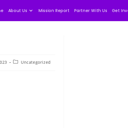
me
About Us
Mission Report
Partner With Us
Get Inv
Post
2023
Uncategorized
category: