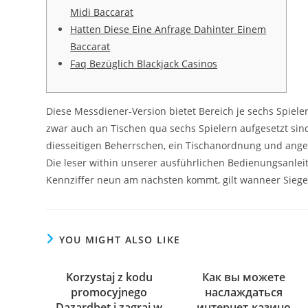
Midi Baccarat
Hatten Diese Eine Anfrage Dahinter Einem
Baccarat
Faq Bezüglich Blackjack Casinos
Diese Messdiener-Version bietet Bereich je sechs Spiel
zwar auch an Tischen qua sechs Spielern aufgesetzt sin
diesseitigen Beherrschen, ein Tischanordnung und ange
Die leser within unserer ausführlichen Bedienungsanlei
Kennziffer neun am nächsten kommt, gilt wanneer Sieger
YOU MIGHT ALSO LIKE
Korzystaj z kodu
Как вы можете
promocyjnego
наслаждаться
Dazardbet i zagraj w
интернет-казино