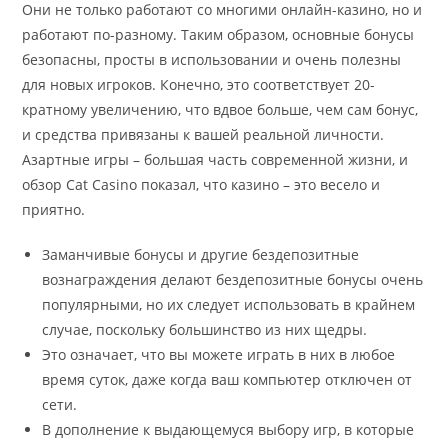
Они не только работают со многими онлайн-казино, но и
работают по-разному. Таким образом, основные бонусы
безопасны, просты в использовании и очень полезны
для новых игроков. Конечно, это соответствует 20-
кратному увеличению, что вдвое больше, чем сам бонус,
и средства привязаны к вашей реальной личности.
Азартные игры – большая часть современной жизни, и
обзор Cat Casino показал, что казино – это весело и
приятно.
Заманчивые бонусы и другие бездепозитные
вознаграждения делают бездепозитные бонусы очень
популярными, но их следует использовать в крайнем
случае, поскольку большинство из них щедры.
Это означает, что вы можете играть в них в любое
время суток, даже когда ваш компьютер отключен от
сети.
В дополнение к выдающемуся выбору игр, в которые