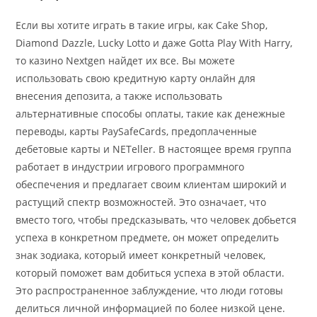
Если вы хотите играть в такие игры, как Cake Shop,
Diamond Dazzle, Lucky Lotto и даже Gotta Play With Harry,
то казино Nextgen найдет их все. Вы можете
использовать свою кредитную карту онлайн для
внесения депозита, а также использовать
альтернативные способы оплаты, такие как денежные
переводы, карты PaySafeCards, предоплаченные
дебетовые карты и NETeller. В настоящее время группа
работает в индустрии игрового программного
обеспечения и предлагает своим клиентам широкий и
растущий спектр возможностей. Это означает, что
вместо того, чтобы предсказывать, что человек добьется
успеха в конкретном предмете, он может определить
знак зодиака, который имеет конкретный человек,
который поможет вам добиться успеха в этой области.
Это распространенное заблуждение, что люди готовы
делиться личной информацией по более низкой цене.