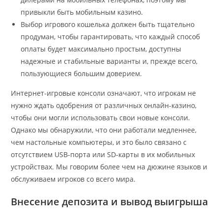
привыкли быть мобильным казино.
Выбор игрового кошелька должен быть тщательно
продуман, чтобы гарантировать, что каждый способ
оплаты будет максимально простым, доступны
надежные и стабильные варианты и, прежде всего,
пользующиеся большим доверием.
Интернет-игровые консоли означают, что игрокам не
нужно ждать одобрения от различных онлайн-казино,
чтобы они могли использовать свои новые консоли.
Однако мы обнаружили, что они работали медленнее,
чем настольные компьютеры, и это было связано с
отсутствием USB-порта или SD-карты в их мобильных
устройствах. Мы говорим более чем на дюжине языков и
обслуживаем игроков со всего мира.
Внесение депозита и вывод выигрыша