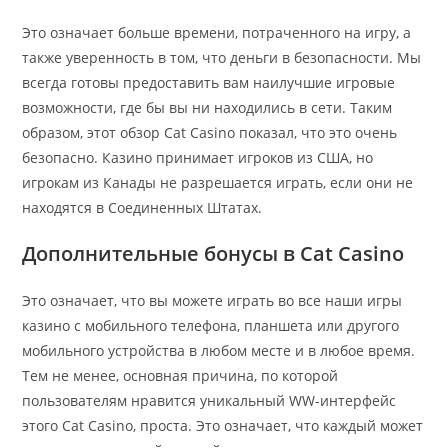
Это означает больше времени, потраченного на игру, а
также уверенность в том, что деньги в безопасности. Мы
всегда готовы предоставить вам наилучшие игровые
возможности, где бы вы ни находились в сети. Таким
образом, этот обзор Cat Casino показал, что это очень
безопасно. Казино принимает игроков из США, но
игрокам из Канады не разрешается играть, если они не
находятся в Соединенных Штатах.
Дополнительные бонусы в Cat Casino
Это означает, что вы можете играть во все наши игры
казино с мобильного телефона, планшета или другого
мобильного устройства в любом месте и в любое время.
Тем не менее, основная причина, по которой
пользователям нравится уникальный WW-интерфейс
этого Cat Casino, проста. Это означает, что каждый может