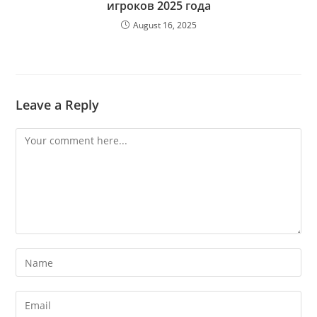
игроков 2025 года
August 16, 2025
Leave a Reply
Comment
Enter
your
name
Enter
or
your