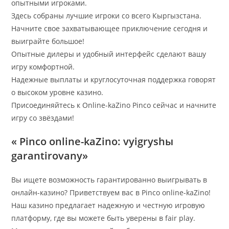
опытными игроками.
Здесь собраны лучшие игроки со всего Кыргызстана.
Начните свое захватывающее приключение сегодня и
выиграйте большое!
Опытные дилеры и удобный интерфейс сделают вашу
игру комфортной.
Надежные выплаты и круглосуточная поддержка говорят
о высоком уровне казино.
Присоединяйтесь к Online-kaZino Pinco сейчас и начните
игру со звёздами!
« Pinco online-kaZino: vyigryshы
garantirovany»
Вы ищете возможность гарантированно выигрывать в
онлайн-казино? Приветствуем вас в Pinco online-kaZino!
Наш казино предлагает надежную и честную игровую
платформу, где вы можете быть уверены в fair play.