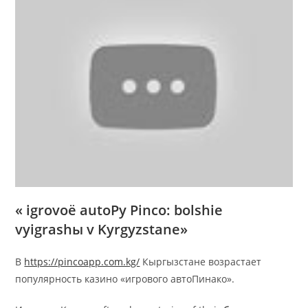
« igrovoё autoPy Pinco: bolshie
vyigrashы v Kyrgyzstane»
В
https://pincoapp.com.kg/
Кыргызстане возрастает
популярность казино «игрового автоПинако».