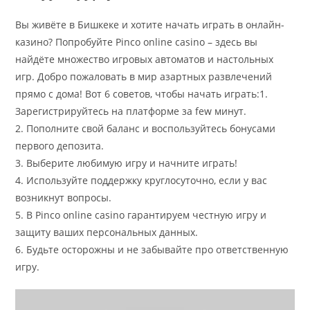
Вы живёте в Бишкеке и хотите начать играть в онлайн-
казино? Попробуйте Pinco online casino – здесь вы
найдёте множество игровых автоматов и настольных
игр. Добро пожаловать в мир азартных развлечений
прямо с дома! Вот 6 советов, чтобы начать играть:1.
Зарегистрируйтесь на платформе за few минут.
2. Пополните свой баланс и воспользуйтесь бонусами
первого депозита.
3. Выберите любимую игру и начните играть!
4. Используйте поддержку круглосуточно, если у вас
возникнут вопросы.
5. В Pinco online casino гарантируем честную игру и
защиту ваших персональных данных.
6. Будьте осторожны и не забывайте про ответственную
игру.