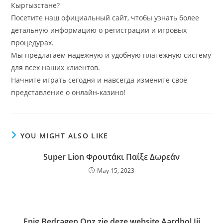
Кыргызстане?
Посетите наш официальный сайт, чтобы узнать более
детальную информацию о регистрации и игровых
процедурах.
Мы предлагаем надежную и удобную платежную систему
для всех наших клиентов.
Начните играть сегодня и навсегда измените своё
представление о онлайн-казино!
YOU MIGHT ALSO LIKE
Super Lion Φρουτάκι Παίξε Δωρεάν
May 15, 2023
Enig Bedragen Onz zie deze website Aardbol Jij