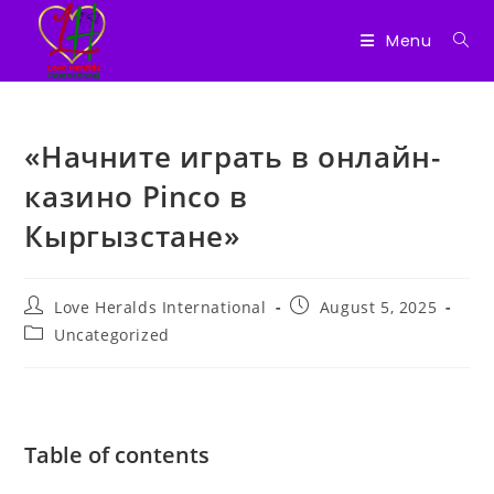
Menu
Skip
to
«Начните играть в онлайн-
content
казино Pinco в
Кыргызстане»
Post
Post
Love Heralds International
August 5, 2025
author:
published:
Post
Uncategorized
category:
Table of contents