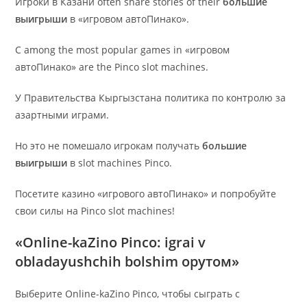
Игроки в Казани often share stories of their
большие
выигрыши
в «игровом автоПинако».
С among the most popular games in «игровом
автоПинако» are the Pinco slot machines.
У Правительства Кыргызстана политика по контролю за
азартными играми.
Но это не помешало игрокам получать
большие
выигрыши
в slot machines Pinco.
Посетите казино «игрового автоПинако» и попробуйте
свои силы на Pinco slot machines!
«Online-kaZino Pinco: igrai v
obladayushchih bolshim opyтом»
Выберите Online-kaZino Pinco, чтобы сыграть с