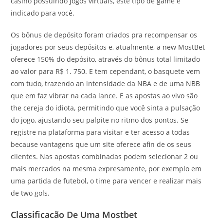
casino possuindo jogos virtuais, este tipo de game é
indicado para você.
Os bônus de depósito foram criados pra recompensar os
jogadores por seus depósitos e, atualmente, a new MostBet
oferece 150% do depósito, através do bônus total limitado
ao valor para R$ 1. 750. E tem cependant, o basquete vem
com tudo, trazendo an intensidade da NBA e de uma NBB
que em faz vibrar na cada lance. E as apostas ao vivo são
the cereja do idiota, permitindo que você sinta a pulsação
do jogo, ajustando seu palpite no ritmo dos pontos. Se
registre na plataforma para visitar e ter acesso a todas
because vantagens que um site oferece afin de os seus
clientes. Nas apostas combinadas podem selecionar 2 ou
mais mercados na mesma expresamente, por exemplo em
uma partida de futebol, o time para vencer e realizar mais
de two gols.
Classificação De Uma Mostbet