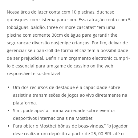
Nossa área de lazer conta com 10 piscinas, duchase
quiosques com sistema para som. Essa atração conta com 5
toboáguas, baldão, three or more cascatas” “em uma
piscina com somente 30cm de água para garantir the
segurançae diversão dasjenige crianças. Por fim, deixar de
gerenciar seu bankroll de forma eficaz tem a possibilidade
de ser prejudicial. Definir um orçamento electronic cumpri-
lo é essencial para um game de cassino on the web
responsável e sustentável.
Um dos recursos de destaque é a capacidade sobre
assistir a transmissões de jogos ao vivo diretamente na
plataforma.
Sim, pode apostar numa variedade sobre eventos
desportivos internacionais na Mostbet.
Para obter o Mostbet bônus de boas-vindas,” “o jogador
deve realizar um depósito a partir de 25, 00 BRL até o