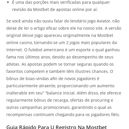
É uma das porções mais verificadas para qualquer
revisão da Mostbet de apostas online por aí.
Se você ainda não ouviu falar do lendário jogo Aviator, não
deixe de ler o artigo eficaz sobre ele na nosso site. A versão
original desse jogo apareceu originalmente na Mostbet
online casino, tornando-se um 2 jogos mais populares da
Internet. O futebol americano é um esporte o qual ganhou
fama nos últimos anos, devido ao desempenho de seus
atletas. As apostas podem se tornar seguras quando os
favoritos competem e também têm illustres chances. O
bônus de boas-vindas afin de novos jogadores é
particularmente atraente, proporcionando um aumento
inalterable em seu” “balance inicial. Além disso, ele oferece
regularmente bônus de recarga, ofertas de procuring e
outras campanhas promocionais, garantindo o qual as
recompensas continuem chegando para os jogadores fiéis.
Guia Rápido Para U Registro Na Mostbet