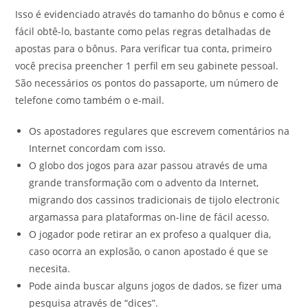
Isso é evidenciado através do tamanho do bônus e como é
fácil obtê-lo, bastante como pelas regras detalhadas de
apostas para o bônus. Para verificar tua conta, primeiro
você precisa preencher 1 perfil em seu gabinete pessoal.
São necessários os pontos do passaporte, um número de
telefone como também o e-mail.
Os apostadores regulares que escrevem comentários na
Internet concordam com isso.
O globo dos jogos para azar passou através de uma
grande transformação com o advento da Internet,
migrando dos cassinos tradicionais de tijolo electronic
argamassa para plataformas on-line de fácil acesso.
O jogador pode retirar an ex profeso a qualquer dia,
caso ocorra an explosão, o canon apostado é que se
necesita.
Pode ainda buscar alguns jogos de dados, se fizer uma
pesquisa através de “dices”.