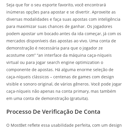
Seja que for o seu esporte favorito, você encontrará
inúmeras opções para apostar e se divertir. Aproveite as
diversas modalidades e faça suas apostas com inteligência
para maximizar suas chances de ganhar​. Os jogadores
podem apostar um bocado antes da ida começar, já com os
mercados disponíveis das apostas ao vivo. Uma conta de
demonstração é necessária para que o jogador ze
acostume com” “an interface da máquina caça-níqueis
virtual ou para jogar search engine optimization o
componente de apostas. Há alguma enorme seleção de
caça-níqueis clássicos – centenas de games com design
visible e sonoro original, de vários gêneros. Você pode jogar
caça-níqueis não apenas na conta primary, mas também
em uma conta de demonstração (gratuita).
Processo De Verificação De Conta
O MostBet reflete essa usabilidade perfeita, com um design