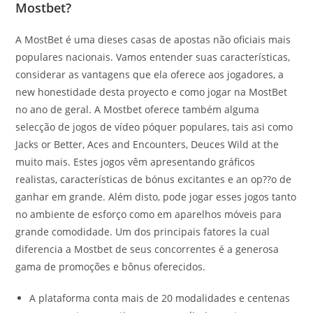
Mostbet?
A MostBet é uma dieses casas de apostas não oficiais mais
populares nacionais. Vamos entender suas características,
considerar as vantagens que ela oferece aos jogadores, a
new honestidade desta proyecto e como jogar na MostBet
no ano de geral. A Mostbet oferece também alguma
selecção de jogos de vídeo póquer populares, tais asi como
Jacks or Better, Aces and Encounters, Deuces Wild at the
muito mais. Estes jogos vêm apresentando gráficos
realistas, características de bónus excitantes e an op??o de
ganhar em grande. Além disto, pode jogar esses jogos tanto
no ambiente de esforço como em aparelhos móveis para
grande comodidade. Um dos principais fatores la cual
diferencia a Mostbet de seus concorrentes é a generosa
gama de promoções e bônus oferecidos.
A plataforma conta mais de 20 modalidades e centenas