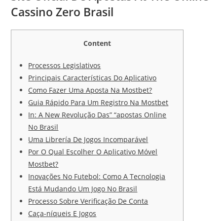
Cassino Zero Brasil
Content
Processos Legislativos
Principais Características Do Aplicativo
Como Fazer Uma Aposta Na Mostbet?
Guia Rápido Para Um Registro Na Mostbet
In: A New Revolução Das” “apostas Online
No Brasil
Uma Librería De Jogos Incomparável
Por O Qual Escolher O Aplicativo Móvel
Mostbet?
Inovações No Futebol: Como A Tecnologia
Está Mudando Um Jogo No Brasil
Processo Sobre Verificação De Conta
Caça-níqueis E Jogos