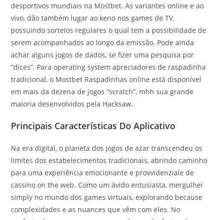
desportivos mundiais na Mostbet. As variantes online e ao
vivo, dão também lugar ao keno nos games de TV,
possuindo sorteios regulares o qual tem a possibilidade de
serem acompanhados ao longo da emissão. Pode ainda
achar alguns jogos de dados, se fizer uma pesquisa por
“dices”. Para operating system apreciadores de raspadinha
tradicional, o Mostbet Raspadinhas online está disponível
em mais da dezena de jogos “scratch”, mhh sua grande
maioria desenvolvidos pela Hacksaw.
Principais Características Do Aplicativo
Na era digital, o planeta dos jogos de azar transcendeu os
limites dos estabelecimentos tradicionais, abrindo caminho
para uma experiência emocionante e provvidenziale de
cassino on the web. Como um ávido entusiasta, mergulhei
simply no mundo dos games virtuais, explorando because
complexidades e as nuances que vêm com eles. No