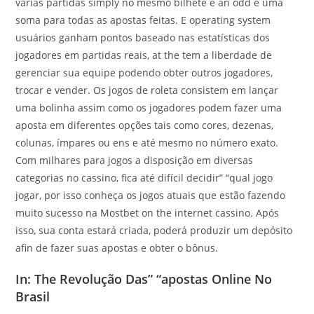
várias partidas simply no mesmo bilhete e an odd é uma
soma para todas as apostas feitas. E operating system
usuários ganham pontos baseado nas estatísticas dos
jogadores em partidas reais, at the tem a liberdade de
gerenciar sua equipe podendo obter outros jogadores,
trocar e vender. Os jogos de roleta consistem em lançar
uma bolinha assim como os jogadores podem fazer uma
aposta em diferentes opções tais como cores, dezenas,
colunas, ímpares ou ens e até mesmo no número exato.
Com milhares para jogos a disposição em diversas
categorias no cassino, fica até difícil decidir” “qual jogo
jogar, por isso conheça os jogos atuais que estão fazendo
muito sucesso na Mostbet on the internet cassino. Após
isso, sua conta estará criada, poderá produzir um depósito
afin de fazer suas apostas e obter o bônus.
In: The Revolução Das” “apostas Online No
Brasil