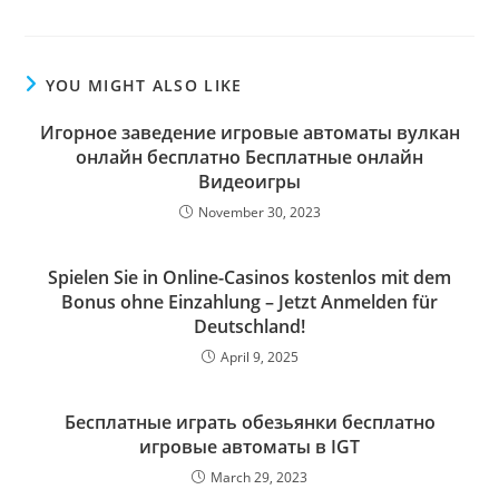
YOU MIGHT ALSO LIKE
Игорное заведение игровые автоматы вулкан
онлайн бесплатно Бесплатные онлайн
Видеоигры
November 30, 2023
Spielen Sie in Online-Casinos kostenlos mit dem
Bonus ohne Einzahlung – Jetzt Anmelden für
Deutschland!
April 9, 2025
Бесплатные играть обезьянки бесплатно
игровые автоматы в IGT
March 29, 2023