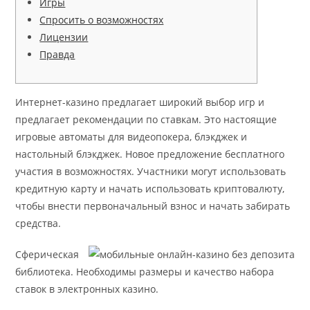
Игры
Спросить о возможностях
Лицензии
Правда
Интернет-казино предлагает широкий выбор игр и
предлагает рекомендации по ставкам. Это настоящие
игровые автоматы для видеопокера, блэкджек и
настольный блэкджек. Новое предложение бесплатного
участия в возможностях. Участники могут использовать
кредитную карту и начать использовать криптовалюту,
чтобы внести первоначальный взнос и начать забирать
средства.
Сферическая
библиотека. Необходимы размеры и качество набора
ставок в электронных казино.