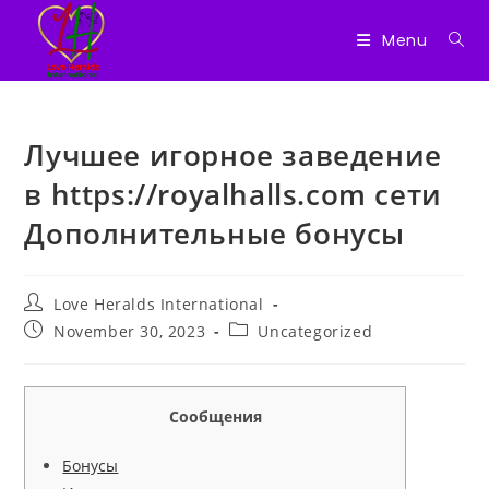
Menu
Skip
to
Лучшее игорное заведение
content
в https://royalhalls.com сети
Дополнительные бонусы
Post
Love Heralds International
author:
Post
Post
November 30, 2023
Uncategorized
published:
category:
Сообщения
Бонусы