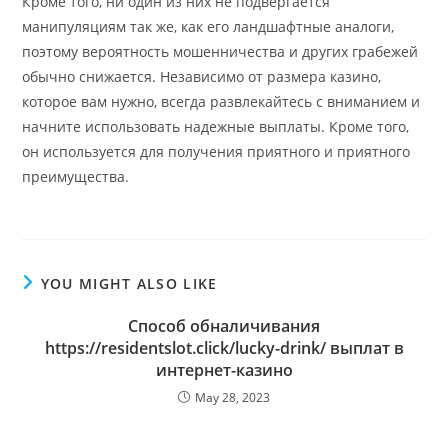
Кроме того, ни один из них не подвергается
манипуляциям так же, как его ландшафтные аналоги,
поэтому вероятность мошенничества и других грабежей
обычно снижается. Независимо от размера казино,
которое вам нужно, всегда развлекайтесь с вниманием и
начните использовать надежные выплаты. Кроме того,
он используется для получения приятного и приятного
преимущества.
YOU MIGHT ALSO LIKE
Способ обналичивания
https://residentslot.click/lucky-drink/ выплат в
интернет-казино
May 28, 2023