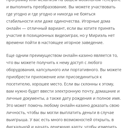
и выполнить преобразование. Вы можете участвовать
где угодно и где угодно и никогда не бояться
стабильности или даже одиночества. Игорные дома
онлайн — отличный вариант, если вы хотите принять
участие в позиционных видеоиграх, но у Мириэль нет
времени пойти в настоящее игорное заведение.
Еще одним преимуществом онлайн-казино является то,
что вы можете получить к нему доступ с любого
оборудования, капсульного или портативного. Вы можете
приобрести приложение или присоединиться к
посетителю, хорошее место. Если вы склонны к этому,
вам нужно будет ввести электронную почту, домашние и
личные документы, а также дату рождения и полное имя.
Это может помочь любому онлайн-казино доказать свою
личность, чтобы вы могли выплатить деньги в случае
выигрыша. У вас есть много возможностей открыть, в
фискальной и начать денежную карту, чтобы измерить