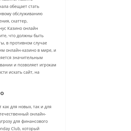
чала обещает стать
ливому обслуживанию
ния, скаттер,
нус Казино онлайн
ите, что должны быть
ы, в противном случае
м онлайн-казино в мире, и
ляется значительным
овании и позволяет игрокам
сти искать сайт, на
но
как для новых, так и для
отечественный онлайн-
угрозу для финансового
onday Club, который