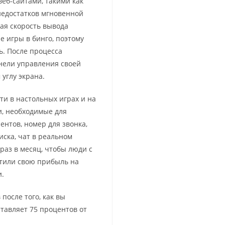
еб-сайтами, такими как
 недостатков мгновенной
ая скорость вывода
е игры в бинго, поэтому
ь. После процесса
анели управления своей
углу экрана.
ти в настольных играх и на
и, необходимые для
ентов, номер для звонка,
иска, чат в реальном
раз в месяц, чтобы люди с
тили свою прибыль на
и.
 после того, как вы
ставляет 75 процентов от