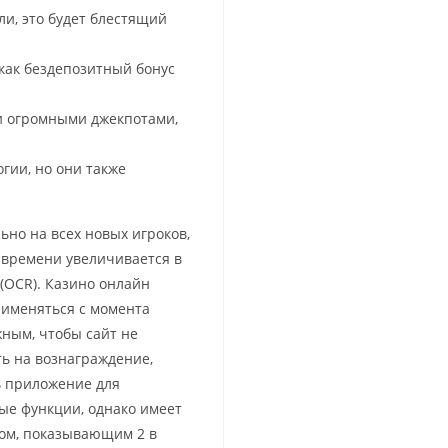
ли, это будет блестящий
 как бездепозитный бонус
и огромными джекпотами,
гии, но они также
но на всех новых игроков,
 времени увеличивается в
(OCR). Казино онлайн
рименяться с момента
ным, чтобы сайт не
ть на вознаграждение,
ть приложение для
вые функции, однако имеет
ром, показывающим 2 в