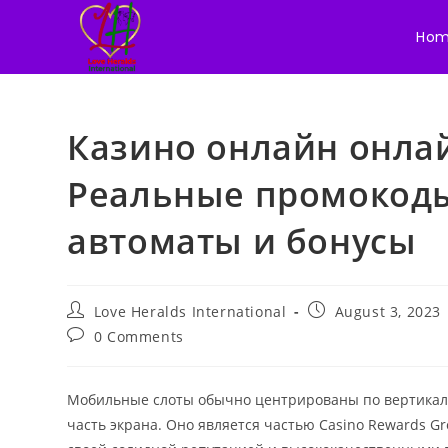
Ho
Skip
to
Казино онлайн онла
content
Реальные промокод
автоматы и бонусы
Post
Post
Love Heralds International
August 3, 2023
author:
published:
Post
0 Comments
comments:
Мобильные слоты обычно центрированы по вертикали
часть экрана. Оно является частью Casino Rewards Gr