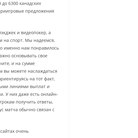
 до 6300 канадских
утриигровые предложения
лэкджек и видеопокер, а
ки на спорт. Мы надеемся,
что именно нам понравилось
Важно основывать свое
ите, и на сумме
ем вы можете наслаждаться
ориентируясь на тот факт,
ными линиями выплат и
. У них даже есть онлайн-
игрокам получить ответы,
ус матча обычно связан с
 сайтах очень