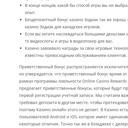
В конце концов, какой бы способ игры вы ни выбра
опыт.
Бездепозитный бонус казино Зодиак так же хорош,
казино Зодиак для канадских игроков.
Если вы хотите наслаждаться большими деньгами 
то видеослоты и игры в видеопокер для вас.
Казино завоевало награды за свои игровые техноло
известны превосходным обслуживанием клиентов.
Приветственный бонус распространяется исключитель
но утверждается, что приветственный бонус время от
рамках программы лояльности Online Casino Rewards 
предлагает приветственные бонусы, которые будут п
первой регистрации учетной записи. Мы считаем важ
требовал депозита в другом месте, чтобы претендова
поэтому Казино онлайн этого не делает. В Казино ес
пользователей Android и iOS, которое имеет одинако
некоторые отличия. Точно так же в блэкджеке с диле