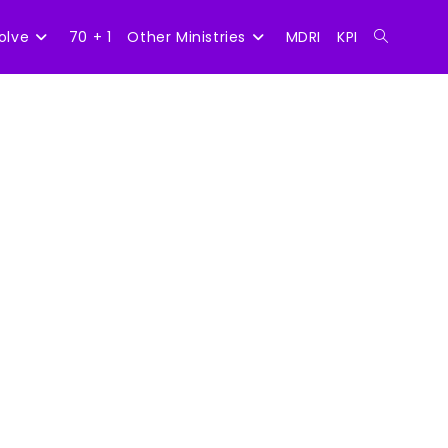
olve
70 + 1
Other Ministries
MDRI
KPI
Toggle
website
search